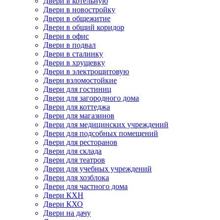
Двери в котельную
Двери в новостройку
Двери в общежитие
Двери в общий коридор
Двери в офис
Двери в подвал
Двери в сталинку
Двери в хрущевку
Двери в электрощитовую
Двери взломостойкие
Двери для гостиниц
Двери для загородного дома
Двери для коттеджа
Двери для магазинов
Двери для медицинских учреждений
Двери для подсобных помещений
Двери для ресторанов
Двери для склада
Двери для театров
Двери для учебных учреждений
Двери для хозблока
Двери для частного дома
Двери КХН
Двери КХО
Двери на дачу