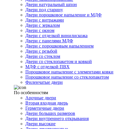
Двери натуральный шпон
Двери под старину
Двери порошковое напыление и МДФ
Двери с витражами
Двери с зеркалом
Двери с окном
Двери с отделкой винилискожа
Двери с панелями МДФ
Двери с порошковым напылением
Двери с резьбой
Двери со стеклом
Двери со стеклопакетом и ковкой
МДФ с отделкой ПВХ
Порошковое напыление с элементами ковки
Порошковое напыление со стеклопакетом
Филенчатые двери
По особенностям
Арочные двери
Вторая входная дверь
Герметичные двери
Двери больших размеров
Двери внутреннего открывания
Двери высокие
Двери двустворчатые