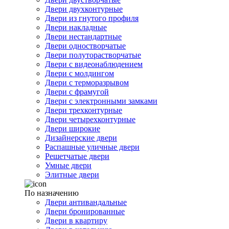
Двери двухконтурные
Двери из гнутого профиля
Двери накладные
Двери нестандартные
Двери одностворчатые
Двери полуторастворчатые
Двери с видеонаблюдением
Двери с молдингом
Двери с терморазрывом
Двери с фрамугой
Двери с электронными замками
Двери трехконтурные
Двери четырехконтурные
Двери широкие
Дизайнерские двери
Распашные уличные двери
Решетчатые двери
Умные двери
Элитные двери
По назначению
Двери антивандальные
Двери бронированные
Двери в квартиру