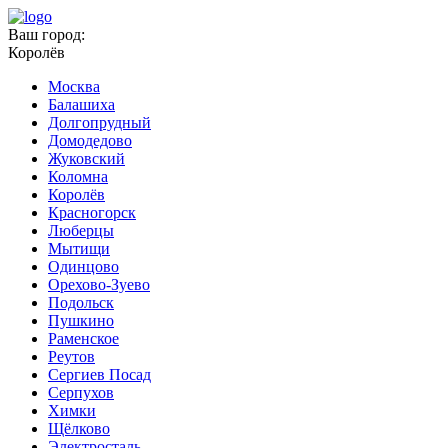
Ваш город:
Королёв
Москва
Балашиха
Долгопрудный
Домодедово
Жуковский
Коломна
Королёв
Красногорск
Люберцы
Мытищи
Одинцово
Орехово-Зуево
Подольск
Пушкино
Раменское
Реутов
Сергиев Посад
Серпухов
Химки
Щёлково
Электросталь