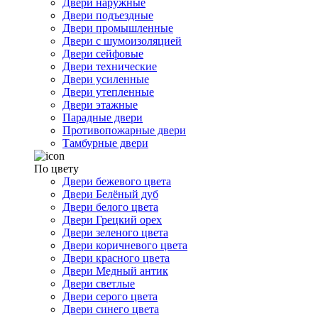
Двери наружные
Двери подъездные
Двери промышленные
Двери с шумоизоляцией
Двери сейфовые
Двери технические
Двери усиленные
Двери утепленные
Двери этажные
Парадные двери
Противопожарные двери
Тамбурные двери
По цвету
Двери бежевого цвета
Двери Белёный дуб
Двери белого цвета
Двери Грецкий орех
Двери зеленого цвета
Двери коричневого цвета
Двери красного цвета
Двери Медный антик
Двери светлые
Двери серого цвета
Двери синего цвета