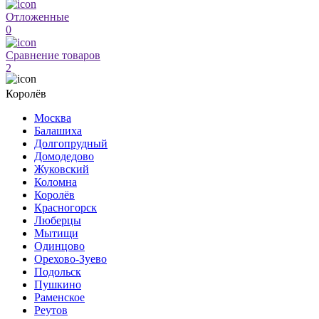
Отложенные
0
Сравнение товаров
2
Королёв
Москва
Балашиха
Долгопрудный
Домодедово
Жуковский
Коломна
Королёв
Красногорск
Люберцы
Мытищи
Одинцово
Орехово-Зуево
Подольск
Пушкино
Раменское
Реутов