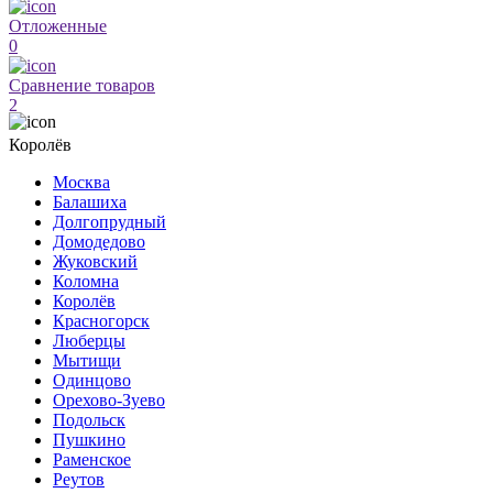
Отложенные
0
Сравнение товаров
2
Королёв
Москва
Балашиха
Долгопрудный
Домодедово
Жуковский
Коломна
Королёв
Красногорск
Люберцы
Мытищи
Одинцово
Орехово-Зуево
Подольск
Пушкино
Раменское
Реутов