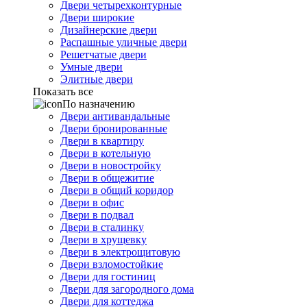
Двери четырехконтурные
Двери широкие
Дизайнерские двери
Распашные уличные двери
Решетчатые двери
Умные двери
Элитные двери
Показать все
По назначению
Двери антивандальные
Двери бронированные
Двери в квартиру
Двери в котельную
Двери в новостройку
Двери в общежитие
Двери в общий коридор
Двери в офис
Двери в подвал
Двери в сталинку
Двери в хрущевку
Двери в электрощитовую
Двери взломостойкие
Двери для гостиниц
Двери для загородного дома
Двери для коттеджа