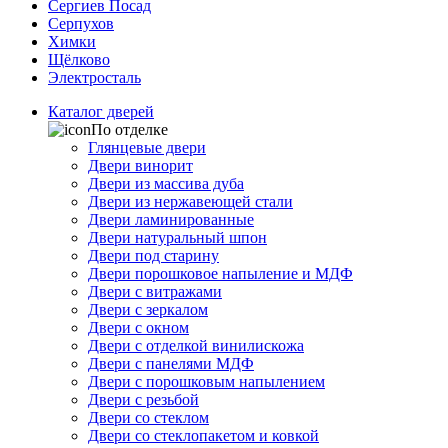
Сергиев Посад
Серпухов
Химки
Щёлково
Электросталь
Каталог дверей
По отделке
Глянцевые двери
Двери винорит
Двери из массива дуба
Двери из нержавеющей стали
Двери ламинированные
Двери натуральный шпон
Двери под старину
Двери порошковое напыление и МДФ
Двери с витражами
Двери с зеркалом
Двери с окном
Двери с отделкой винилискожа
Двери с панелями МДФ
Двери с порошковым напылением
Двери с резьбой
Двери со стеклом
Двери со стеклопакетом и ковкой