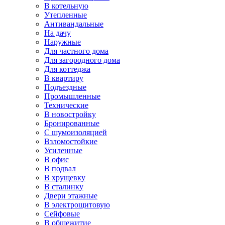
В котельную
Утепленные
Антивандальные
На дачу
Наружные
Для частного дома
Для загородного дома
Для коттеджа
В квартиру
Подъездные
Промышленные
Технические
В новостройку
Бронированные
С шумоизоляцией
Взломостойкие
Усиленные
В офис
В подвал
В хрущевку
В сталинку
Двери этажные
В электрощитовую
Сейфовые
В общежитие