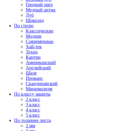
Грецкий орех
Медный антик
Дуб
Шоколад
По стилю
Классические
Модерн
Современные
Хай-тек
Техно
Кантри
Американский
Английский
Шале
Прованс
Скандинавский
Минимализм
По классу защиты
2 класс
3 класс
4 класс
5 класс
По толщине листа
2 мм
3 мм