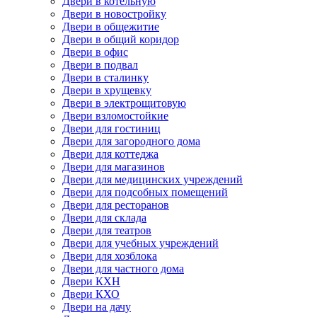
Двери в котельную
Двери в новостройку
Двери в общежитие
Двери в общий коридор
Двери в офис
Двери в подвал
Двери в сталинку
Двери в хрущевку
Двери в электрощитовую
Двери взломостойкие
Двери для гостиниц
Двери для загородного дома
Двери для коттеджа
Двери для магазинов
Двери для медицинских учреждений
Двери для подсобных помещений
Двери для ресторанов
Двери для склада
Двери для театров
Двери для учебных учреждений
Двери для хозблока
Двери для частного дома
Двери КХН
Двери КХО
Двери на дачу