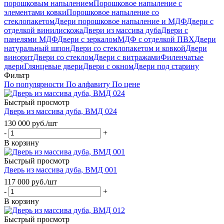
порошковым напылением
Порошковое напыление с
элементами ковки
Порошковое напыление со
стеклопакетом
Двери порошковое напыление и МДФ
Двери с
отделкой винилискожа
Двери из массива дуба
Двери с
панелями МДФ
Двери с зеркалом
МДФ с отделкой ПВХ
Двери
натуральный шпон
Двери со стеклопакетом и ковкой
Двери
винорит
Двери со стеклом
Двери с витражами
Филенчатые
двери
Глянцевые двери
Двери с окном
Двери под старину
Фильтр
По популярности
По алфавиту
По цене
Быстрый просмотр
Дверь из массива дуба, ВМД 024
130 000
руб.
/шт
-
+
В корзину
Быстрый просмотр
Дверь из массива дуба, ВМД 001
117 000
руб.
/шт
-
+
В корзину
Быстрый просмотр