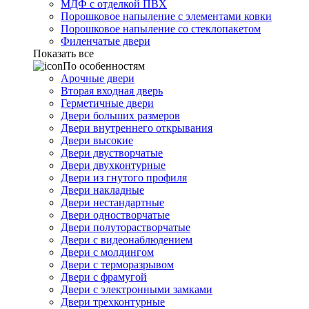
МДФ с отделкой ПВХ
Порошковое напыление с элементами ковки
Порошковое напыление со стеклопакетом
Филенчатые двери
Показать все
По особенностям
Арочные двери
Вторая входная дверь
Герметичные двери
Двери больших размеров
Двери внутреннего открывания
Двери высокие
Двери двустворчатые
Двери двухконтурные
Двери из гнутого профиля
Двери накладные
Двери нестандартные
Двери одностворчатые
Двери полуторастворчатые
Двери с видеонаблюдением
Двери с молдингом
Двери с терморазрывом
Двери с фрамугой
Двери с электронными замками
Двери трехконтурные