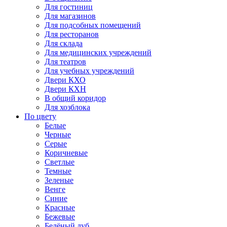
Для гостиниц
Для магазинов
Для подсобных помещений
Для ресторанов
Для склада
Для медицинских учреждений
Для театров
Для учебных учреждений
Двери КХО
Двери КХН
В общий коридор
Для хозблока
По цвету
Белые
Черные
Серые
Коричневые
Светлые
Темные
Зеленые
Венге
Синие
Красные
Бежевые
Белёный дуб