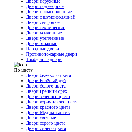
Двери наружные
Двери подъездные
Двери промышленные
Двери с шумоизоляцией
Двери сейфовые
Двери технические
Двери усиленные
Двери утепленные
Двери этажные
Парадные двери
Противопожарные двери
Тамбурные двери
По цвету
Двери бежевого цвета
Двери Белёный дуб
Двери белого цвета
Двери Грецкий орех
Двери зеленого цвета
Двери коричневого цвета
Двери красного цвета
Двери Медный антик
Двери светлые
Двери серого цвета
Двери синего цвета