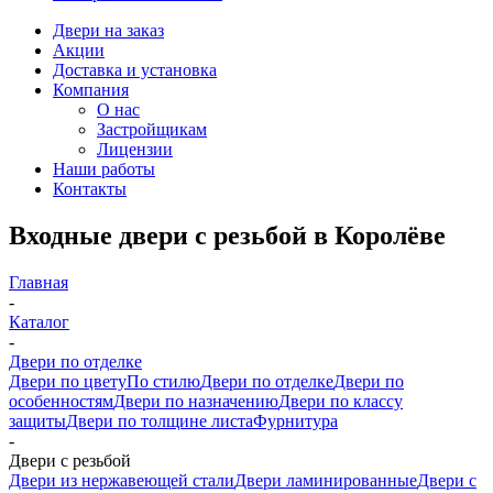
Двери на заказ
Акции
Доставка и установка
Компания
О нас
Застройщикам
Лицензии
Наши работы
Контакты
Входные двери с резьбой в Королёве
Главная
-
Каталог
-
Двери по отделке
Двери по цвету
По стилю
Двери по отделке
Двери по
особенностям
Двери по назначению
Двери по классу
защиты
Двери по толщине листа
Фурнитура
-
Двери с резьбой
Двери из нержавеющей стали
Двери ламинированные
Двери с