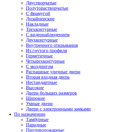
Двустворчатые
Полуторастворчатые
С фрамугой
Дизайнерские
Накладные
Трехконтурные
С видеонаблюдением
Двухконтурные
Внутреннего открывания
Из гнутого профиля
Герметичные
Четырехконтурные
С молдингом
Распашные уличные двери
Вторая входная дверь
Нестандартные
Высокие
Двери больших размеров
Широкие
Умные двери
Двери с электронными замками
По назначению
Тамбурные
Парадные
Противопожарные