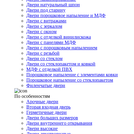
Двери натуральный шпон
Двери под старину
Двери порошковое напыление и МДФ
Двери с витражами
Двери с зеркалом
Двери с окном
Двери с отделкой винилискожа
Двери с панелями МДФ
Двери с порошковым напылением
Двери с резьбой
Двери со стеклом
Двери со стеклопакетом и ковкой
МДФ с отделкой ПВХ
Порошковое напыление с элементами ковки
Порошковое напыление со стеклопакетом
Филенчатые двери
По особенностям
Арочные двери
Вторая входная дверь
Герметичные двери
Двери больших размеров
Двери внутреннего открывания
Двери высокие
Двери двустворчатые