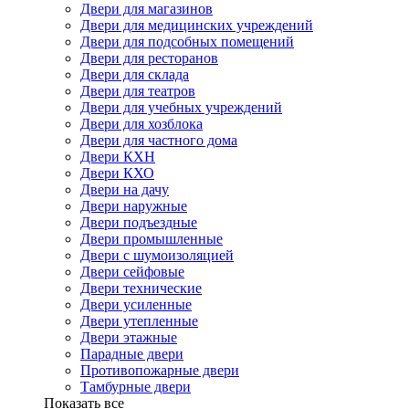
Двери для магазинов
Двери для медицинских учреждений
Двери для подсобных помещений
Двери для ресторанов
Двери для склада
Двери для театров
Двери для учебных учреждений
Двери для хозблока
Двери для частного дома
Двери КХН
Двери КХО
Двери на дачу
Двери наружные
Двери подъездные
Двери промышленные
Двери с шумоизоляцией
Двери сейфовые
Двери технические
Двери усиленные
Двери утепленные
Двери этажные
Парадные двери
Противопожарные двери
Тамбурные двери
Показать все