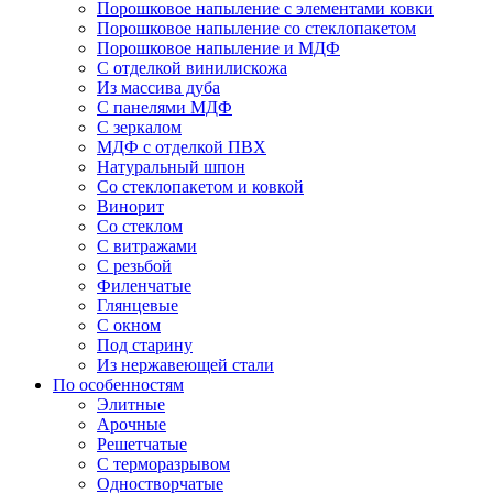
Порошковое напыление с элементами ковки
Порошковое напыление со стеклопакетом
Порошковое напыление и МДФ
С отделкой винилискожа
Из массива дуба
С панелями МДФ
С зеркалом
МДФ с отделкой ПВХ
Натуральный шпон
Со стеклопакетом и ковкой
Винорит
Со стеклом
С витражами
С резьбой
Филенчатые
Глянцевые
С окном
Под старину
Из нержавеющей стали
По особенностям
Элитные
Арочные
Решетчатые
С терморазрывом
Одностворчатые