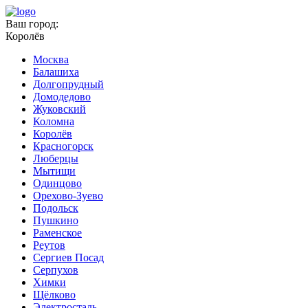
Ваш город:
Королёв
Москва
Балашиха
Долгопрудный
Домодедово
Жуковский
Коломна
Королёв
Красногорск
Люберцы
Мытищи
Одинцово
Орехово-Зуево
Подольск
Пушкино
Раменское
Реутов
Сергиев Посад
Серпухов
Химки
Щёлково
Электросталь