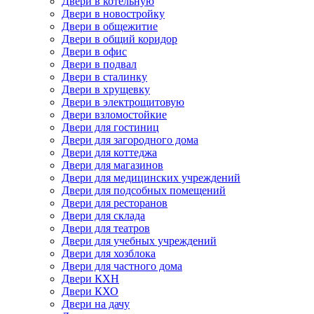
Двери в котельную
Двери в новостройку
Двери в общежитие
Двери в общий коридор
Двери в офис
Двери в подвал
Двери в сталинку
Двери в хрущевку
Двери в электрощитовую
Двери взломостойкие
Двери для гостиниц
Двери для загородного дома
Двери для коттеджа
Двери для магазинов
Двери для медицинских учреждений
Двери для подсобных помещений
Двери для ресторанов
Двери для склада
Двери для театров
Двери для учебных учреждений
Двери для хозблока
Двери для частного дома
Двери КХН
Двери КХО
Двери на дачу