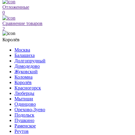
Отложенные
0
Сравнение товаров
2
Королёв
Москва
Балашиха
Долгопрудный
Домодедово
Жуковский
Коломна
Королёв
Красногорск
Люберцы
Мытищи
Одинцово
Орехово-Зуево
Подольск
Пушкино
Раменское
Реутов