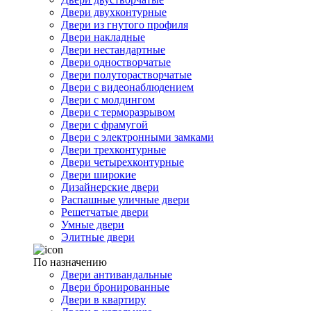
Двери двухконтурные
Двери из гнутого профиля
Двери накладные
Двери нестандартные
Двери одностворчатые
Двери полуторастворчатые
Двери с видеонаблюдением
Двери с молдингом
Двери с терморазрывом
Двери с фрамугой
Двери с электронными замками
Двери трехконтурные
Двери четырехконтурные
Двери широкие
Дизайнерские двери
Распашные уличные двери
Решетчатые двери
Умные двери
Элитные двери
По назначению
Двери антивандальные
Двери бронированные
Двери в квартиру