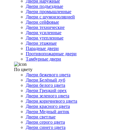
Двери наружные
Двери подъездные
Двери промышленные
Двери с шумоизоляцией
Двери сейфовые
Двери технические
Двери усиленные
Двери утепленные
Двери этажные
Парадные двери
Противопожарные двери
Тамбурные двери
По цвету
Двери бежевого цвета
Двери Белёный дуб
Двери белого цвета
Двери Грецкий орех
Двери зеленого цвета
Двери коричневого цвета
Двери красного цвета
Двери Медный антик
Двери светлые
Двери серого цвета
Двери синего цвета