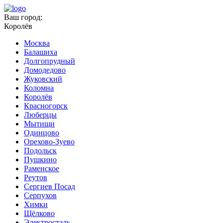
Ваш город:
Королёв
Москва
Балашиха
Долгопрудный
Домодедово
Жуковский
Коломна
Королёв
Красногорск
Люберцы
Мытищи
Одинцово
Орехово-Зуево
Подольск
Пушкино
Раменское
Реутов
Сергиев Посад
Серпухов
Химки
Щёлково
Электросталь