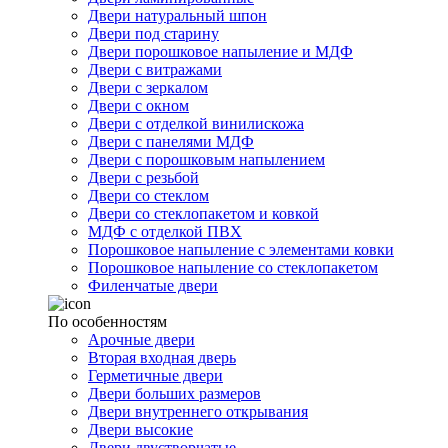
Двери натуральный шпон
Двери под старину
Двери порошковое напыление и МДФ
Двери с витражами
Двери с зеркалом
Двери с окном
Двери с отделкой винилискожа
Двери с панелями МДФ
Двери с порошковым напылением
Двери с резьбой
Двери со стеклом
Двери со стеклопакетом и ковкой
МДФ с отделкой ПВХ
Порошковое напыление с элементами ковки
Порошковое напыление со стеклопакетом
Филенчатые двери
По особенностям
Арочные двери
Вторая входная дверь
Герметичные двери
Двери больших размеров
Двери внутреннего открывания
Двери высокие
Двери двустворчатые