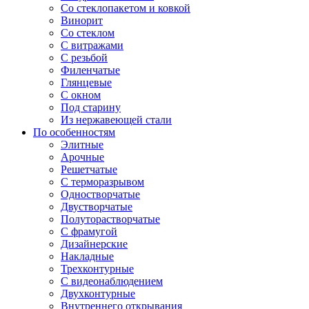
Со стеклопакетом и ковкой
Винорит
Со стеклом
С витражами
С резьбой
Филенчатые
Глянцевые
С окном
Под старину
Из нержавеющей стали
По особенностям
Элитные
Арочные
Решетчатые
С терморазрывом
Одностворчатые
Двустворчатые
Полуторастворчатые
С фрамугой
Дизайнерские
Накладные
Трехконтурные
С видеонаблюдением
Двухконтурные
Внутреннего открывания