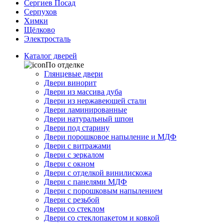
Сергиев Посад
Серпухов
Химки
Щёлково
Электросталь
Каталог дверей
По отделке
Глянцевые двери
Двери винорит
Двери из массива дуба
Двери из нержавеющей стали
Двери ламинированные
Двери натуральный шпон
Двери под старину
Двери порошковое напыление и МДФ
Двери с витражами
Двери с зеркалом
Двери с окном
Двери с отделкой винилискожа
Двери с панелями МДФ
Двери с порошковым напылением
Двери с резьбой
Двери со стеклом
Двери со стеклопакетом и ковкой