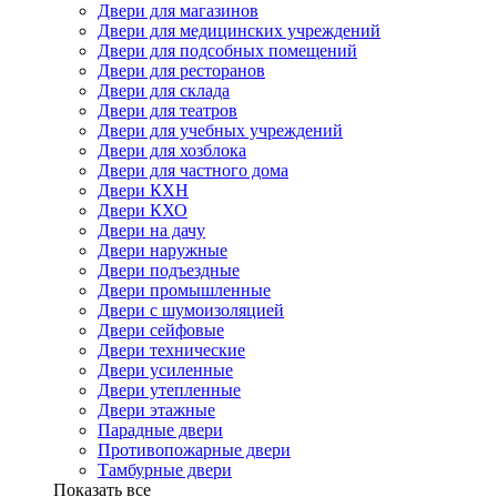
Двери для магазинов
Двери для медицинских учреждений
Двери для подсобных помещений
Двери для ресторанов
Двери для склада
Двери для театров
Двери для учебных учреждений
Двери для хозблока
Двери для частного дома
Двери КХН
Двери КХО
Двери на дачу
Двери наружные
Двери подъездные
Двери промышленные
Двери с шумоизоляцией
Двери сейфовые
Двери технические
Двери усиленные
Двери утепленные
Двери этажные
Парадные двери
Противопожарные двери
Тамбурные двери
Показать все