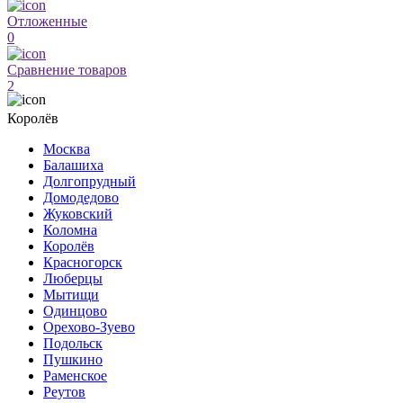
Отложенные
0
Сравнение товаров
2
Королёв
Москва
Балашиха
Долгопрудный
Домодедово
Жуковский
Коломна
Королёв
Красногорск
Люберцы
Мытищи
Одинцово
Орехово-Зуево
Подольск
Пушкино
Раменское
Реутов