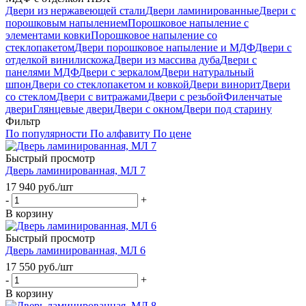
Двери из нержавеющей стали
Двери ламинированные
Двери с
порошковым напылением
Порошковое напыление с
элементами ковки
Порошковое напыление со
стеклопакетом
Двери порошковое напыление и МДФ
Двери с
отделкой винилискожа
Двери из массива дуба
Двери с
панелями МДФ
Двери с зеркалом
Двери натуральный
шпон
Двери со стеклопакетом и ковкой
Двери винорит
Двери
со стеклом
Двери с витражами
Двери с резьбой
Филенчатые
двери
Глянцевые двери
Двери с окном
Двери под старину
Фильтр
По популярности
По алфавиту
По цене
Быстрый просмотр
Дверь ламинированная, МЛ 7
17 940
руб.
/шт
-
+
В корзину
Быстрый просмотр
Дверь ламинированная, МЛ 6
17 550
руб.
/шт
-
+
В корзину