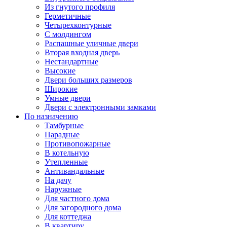
Из гнутого профиля
Герметичные
Четырехконтурные
С молдингом
Распашные уличные двери
Вторая входная дверь
Нестандартные
Высокие
Двери больших размеров
Широкие
Умные двери
Двери с электронными замками
По назначению
Тамбурные
Парадные
Противопожарные
В котельную
Утепленные
Антивандальные
На дачу
Наружные
Для частного дома
Для загородного дома
Для коттеджа
В квартиру