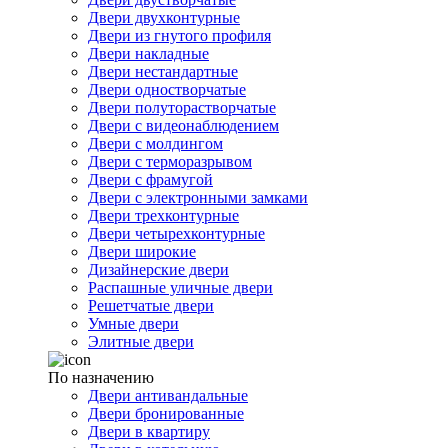
Двери двухконтурные
Двери из гнутого профиля
Двери накладные
Двери нестандартные
Двери одностворчатые
Двери полуторастворчатые
Двери с видеонаблюдением
Двери с молдингом
Двери с терморазрывом
Двери с фрамугой
Двери с электронными замками
Двери трехконтурные
Двери четырехконтурные
Двери широкие
Дизайнерские двери
Распашные уличные двери
Решетчатые двери
Умные двери
Элитные двери
По назначению
Двери антивандальные
Двери бронированные
Двери в квартиру