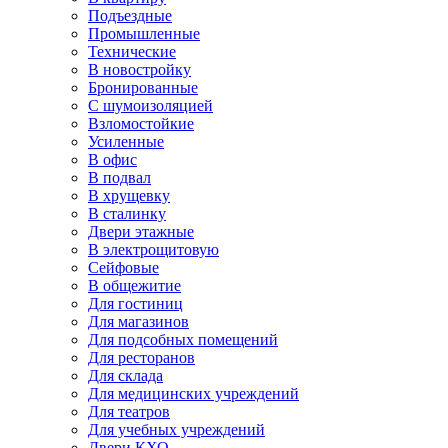
Подъездные
Промышленные
Технические
В новостройку
Бронированные
С шумоизоляцией
Взломостойкие
Усиленные
В офис
В подвал
В хрущевку
В сталинку
Двери этажные
В электрощитовую
Сейфовые
В общежитие
Для гостиниц
Для магазинов
Для подсобных помещений
Для ресторанов
Для склада
Для медицинских учреждений
Для театров
Для учебных учреждений
Двери КХО