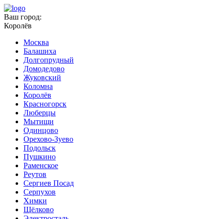
Ваш город:
Королёв
Москва
Балашиха
Долгопрудный
Домодедово
Жуковский
Коломна
Королёв
Красногорск
Люберцы
Мытищи
Одинцово
Орехово-Зуево
Подольск
Пушкино
Раменское
Реутов
Сергиев Посад
Серпухов
Химки
Щёлково
Электросталь