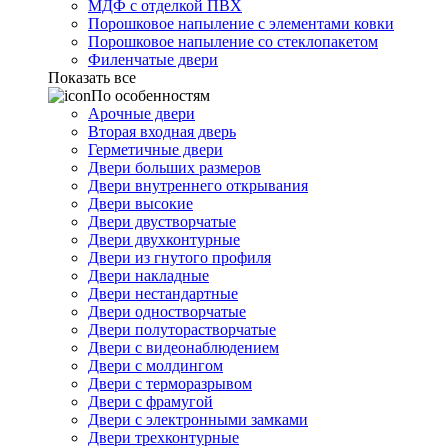
МДФ с отделкой ПВХ
Порошковое напыление с элементами ковки
Порошковое напыление со стеклопакетом
Филенчатые двери
Показать все
По особенностям
Арочные двери
Вторая входная дверь
Герметичные двери
Двери больших размеров
Двери внутреннего открывания
Двери высокие
Двери двустворчатые
Двери двухконтурные
Двери из гнутого профиля
Двери накладные
Двери нестандартные
Двери одностворчатые
Двери полуторастворчатые
Двери с видеонаблюдением
Двери с молдингом
Двери с терморазрывом
Двери с фрамугой
Двери с электронными замками
Двери трехконтурные