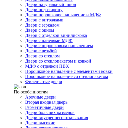
Двери натуральный шпон
Двери под старину
Двери порошковое напыление и МДФ
Двери с витражами
Двери с зеркалом
Двери с окном
Двери с отделкой винилискожа
Двери с панелями МДФ
Двери с порошковым напылением
Двери с резьбой
Двери со стеклом
Двери со стеклопакетом и ковкой
МДФ с отделкой ПВХ
Порошковое напыление с элементами ковки
Порошковое напыление со стеклопакетом
Филенчатые двери
По особенностям
Арочные двери
Вторая входная дверь
Герметичные двери
Двери больших размеров
Двери внутреннего открывания
Двери высокие
Двери двустворчатые