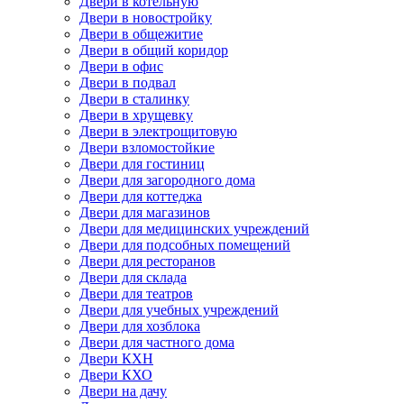
Двери в котельную
Двери в новостройку
Двери в общежитие
Двери в общий коридор
Двери в офис
Двери в подвал
Двери в сталинку
Двери в хрущевку
Двери в электрощитовую
Двери взломостойкие
Двери для гостиниц
Двери для загородного дома
Двери для коттеджа
Двери для магазинов
Двери для медицинских учреждений
Двери для подсобных помещений
Двери для ресторанов
Двери для склада
Двери для театров
Двери для учебных учреждений
Двери для хозблока
Двери для частного дома
Двери КХН
Двери КХО
Двери на дачу