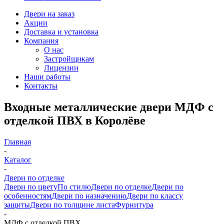
Двери на заказ
Акции
Доставка и установка
Компания
О нас
Застройщикам
Лицензии
Наши работы
Контакты
Входные металлические двери МДФ с
отделкой ПВХ в Королёве
Главная
-
Каталог
-
Двери по отделке
Двери по цвету
По стилю
Двери по отделке
Двери по
особенностям
Двери по назначению
Двери по классу
защиты
Двери по толщине листа
Фурнитура
-
МДФ с отделкой ПВХ