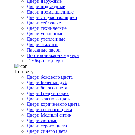
Двери наружные
Двери подъездные
Двери промышленные
Двери с шумоизоляцией
Двери сейфовые
Двери технические
Двери усиленные
Двери утепленные
Двери этажные
Парадные двери
Противопожарные двери
Тамбурные двери
По цвету
Двери бежевого цвета
Двери Белёный дуб
Двери белого цвета
Двери Грецкий орех
Двери зеленого цвета
Двери коричневого цвета
Двери красного цвета
Двери Медный антик
Двери светлые
Двери серого цвета
Двери синего цвета