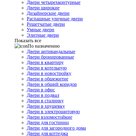
Двери четырехконтурные
Двери широкие
Дизайнерские двери
Распашные уличные двери
Решетчатые двери
Умные двери
Элитные двери
Показать все
По назначению
Двери антивандальные
Двери бронированные
Двери в квартиру
Двери в котельную
Двери в новостройку
Двери в общежитие
Двери в общий коридор
Двери в офис
Двери в подвал
Двери в сталинку
Двери в хрущевку
Двери в электрощитовую
Двери взломостойкие
Двери для гостиниц
Двери для загородного дома
Двери для коттеджа