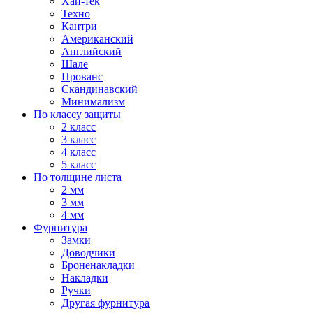
Хай-тек
Техно
Кантри
Американский
Английский
Шале
Прованс
Скандинавский
Минимализм
По классу защиты
2 класс
3 класс
4 класс
5 класс
По толщине листа
2 мм
3 мм
4 мм
Фурнитура
Замки
Доводчики
Броненакладки
Накладки
Ручки
Другая фурнитура