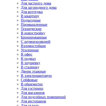
Для частного дома
Для загородного дома
Для коттеджа
В квартиру
Подъездные
Промышленные
Технические
В новостройку
Бронированные
С шумоизоляцией
Взломостойкие
Усиленные
В офис
В подвал
В хрущевку
В сталинку
Двери этажные
В электрощитовую
Сейфовые
В общежитие
Для гостиниц
Для магазинов
Для подсобных помещений
Для ресторанов
Для склада