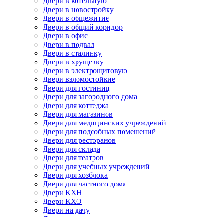
Двери в котельную
Двери в новостройку
Двери в общежитие
Двери в общий коридор
Двери в офис
Двери в подвал
Двери в сталинку
Двери в хрущевку
Двери в электрощитовую
Двери взломостойкие
Двери для гостиниц
Двери для загородного дома
Двери для коттеджа
Двери для магазинов
Двери для медицинских учреждений
Двери для подсобных помещений
Двери для ресторанов
Двери для склада
Двери для театров
Двери для учебных учреждений
Двери для хозблока
Двери для частного дома
Двери КХН
Двери КХО
Двери на дачу