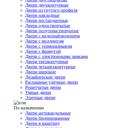
Двери двухконтурные
Двери из гнутого профиля
Двери накладные
Двери нестандартные
Двери одностворчатые
Двери полуторастворчатые
Двери с видеонаблюдением
Двери с молдингом
Двери с терморазрывом
Двери с фрамугой
Двери с электронными замками
Двери трехконтурные
Двери четырехконтурные
Двери широкие
Дизайнерские двери
Распашные уличные двери
Решетчатые двери
Умные двери
Элитные двери
По назначению
Двери антивандальные
Двери бронированные
Двери в квартиру