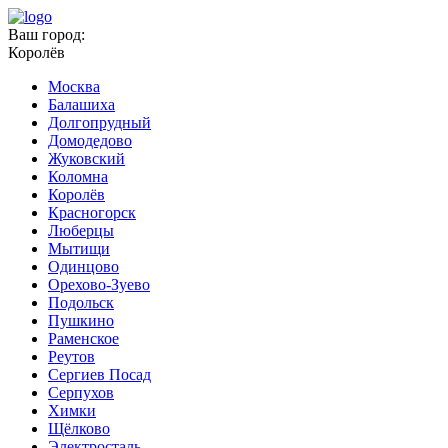
Ваш город:
Королёв
Москва
Балашиха
Долгопрудный
Домодедово
Жуковский
Коломна
Королёв
Красногорск
Люберцы
Мытищи
Одинцово
Орехово-Зуево
Подольск
Пушкино
Раменское
Реутов
Сергиев Посад
Серпухов
Химки
Щёлково
Электросталь