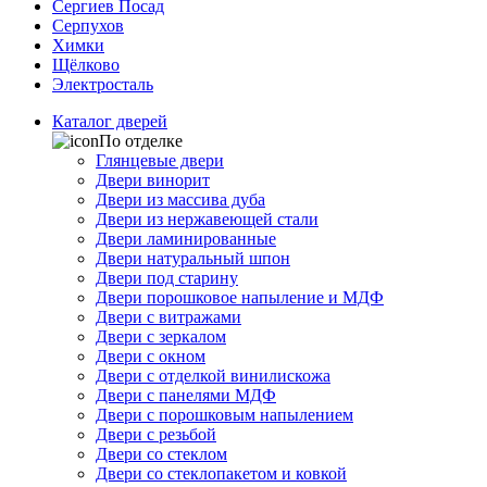
Сергиев Посад
Серпухов
Химки
Щёлково
Электросталь
Каталог дверей
По отделке
Глянцевые двери
Двери винорит
Двери из массива дуба
Двери из нержавеющей стали
Двери ламинированные
Двери натуральный шпон
Двери под старину
Двери порошковое напыление и МДФ
Двери с витражами
Двери с зеркалом
Двери с окном
Двери с отделкой винилискожа
Двери с панелями МДФ
Двери с порошковым напылением
Двери с резьбой
Двери со стеклом
Двери со стеклопакетом и ковкой