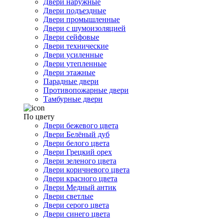
Двери наружные
Двери подъездные
Двери промышленные
Двери с шумоизоляцией
Двери сейфовые
Двери технические
Двери усиленные
Двери утепленные
Двери этажные
Парадные двери
Противопожарные двери
Тамбурные двери
По цвету
Двери бежевого цвета
Двери Белёный дуб
Двери белого цвета
Двери Грецкий орех
Двери зеленого цвета
Двери коричневого цвета
Двери красного цвета
Двери Медный антик
Двери светлые
Двери серого цвета
Двери синего цвета