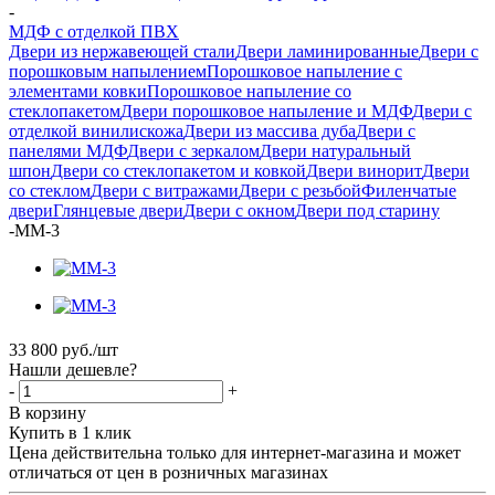
-
МДФ с отделкой ПВХ
Двери из нержавеющей стали
Двери ламинированные
Двери с
порошковым напылением
Порошковое напыление с
элементами ковки
Порошковое напыление со
стеклопакетом
Двери порошковое напыление и МДФ
Двери с
отделкой винилискожа
Двери из массива дуба
Двери с
панелями МДФ
Двери с зеркалом
Двери натуральный
шпон
Двери со стеклопакетом и ковкой
Двери винорит
Двери
со стеклом
Двери с витражами
Двери с резьбой
Филенчатые
двери
Глянцевые двери
Двери с окном
Двери под старину
-
ММ-3
33 800
руб.
/шт
Нашли дешевле?
-
+
В корзину
Купить в 1 клик
Цена действительна только для интернет-магазина и может
отличаться от цен в розничных магазинах