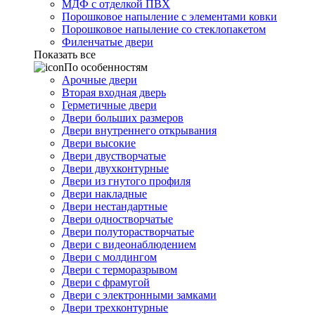
МДФ с отделкой ПВХ
Порошковое напыление с элементами ковки
Порошковое напыление со стеклопакетом
Филенчатые двери
Показать все
По особенностям
Арочные двери
Вторая входная дверь
Герметичные двери
Двери больших размеров
Двери внутреннего открывания
Двери высокие
Двери двустворчатые
Двери двухконтурные
Двери из гнутого профиля
Двери накладные
Двери нестандартные
Двери одностворчатые
Двери полуторастворчатые
Двери с видеонаблюдением
Двери с молдингом
Двери с терморазрывом
Двери с фрамугой
Двери с электронными замками
Двери трехконтурные