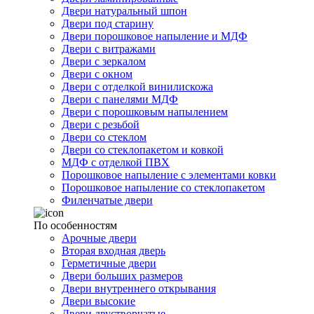
Двери натуральный шпон
Двери под старину
Двери порошковое напыление и МДФ
Двери с витражами
Двери с зеркалом
Двери с окном
Двери с отделкой винилискожа
Двери с панелями МДФ
Двери с порошковым напылением
Двери с резьбой
Двери со стеклом
Двери со стеклопакетом и ковкой
МДФ с отделкой ПВХ
Порошковое напыление с элементами ковки
Порошковое напыление со стеклопакетом
Филенчатые двери
По особенностям
Арочные двери
Вторая входная дверь
Герметичные двери
Двери больших размеров
Двери внутреннего открывания
Двери высокие
Двери двустворчатые