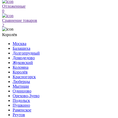
Отложенные
0
Сравнение товаров
2
Королёв
Москва
Балашиха
Долгопрудный
Домодедово
Жуковский
Коломна
Королёв
Красногорск
Люберцы
Мытищи
Одинцово
Орехово-Зуево
Подольск
Пушкино
Раменское
Реутов