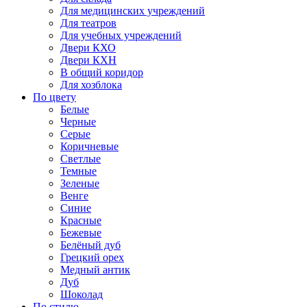
Для медицинских учреждений
Для театров
Для учебных учреждений
Двери КХО
Двери КХН
В общий коридор
Для хозблока
По цвету
Белые
Черные
Серые
Коричневые
Светлые
Темные
Зеленые
Венге
Синие
Красные
Бежевые
Белёный дуб
Грецкий орех
Медный антик
Дуб
Шоколад
По стилю