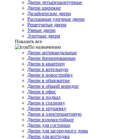
Двери четырехконтурные
Двери широкие
Дизайнерские двери
Распашные уличные двери
Решетчатые двери
Умные двери
Элитные двери
Показать все
По назначению
Двери антивандальные
Двери бронированные
Двери в квартиру
Двери в котельную
Двери в новостройку
Двери в общежитие
Двери в общий коридор
Двери в офис
Двери в подвал
Двери в сталинку
Двери в хрущевку
Двери в электрощитовую
Двери взломостойкие
Двери для гостиниц
Двери для загородного дома
Двери для коттеджа