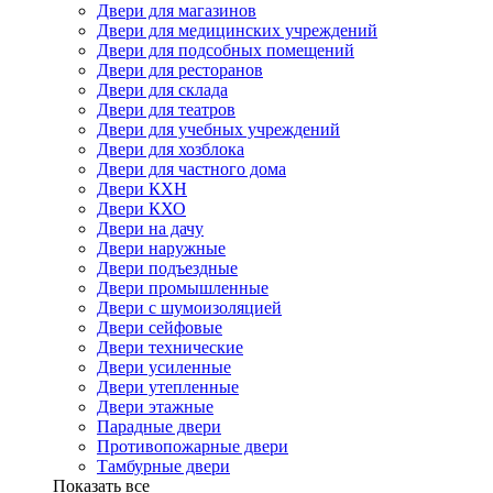
Двери для магазинов
Двери для медицинских учреждений
Двери для подсобных помещений
Двери для ресторанов
Двери для склада
Двери для театров
Двери для учебных учреждений
Двери для хозблока
Двери для частного дома
Двери КХН
Двери КХО
Двери на дачу
Двери наружные
Двери подъездные
Двери промышленные
Двери с шумоизоляцией
Двери сейфовые
Двери технические
Двери усиленные
Двери утепленные
Двери этажные
Парадные двери
Противопожарные двери
Тамбурные двери
Показать все