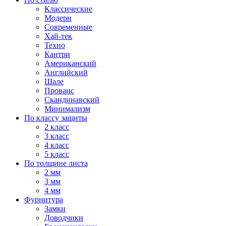
Классические
Модерн
Современные
Хай-тек
Техно
Кантри
Американский
Английский
Шале
Прованс
Скандинавский
Минимализм
По классу защиты
2 класс
3 класс
4 класс
5 класс
По толщине листа
2 мм
3 мм
4 мм
Фурнитура
Замки
Доводчики