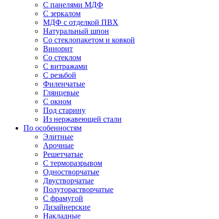
С панелями МДФ
С зеркалом
МДФ с отделкой ПВХ
Натуральный шпон
Со стеклопакетом и ковкой
Винорит
Со стеклом
С витражами
С резьбой
Филенчатые
Глянцевые
С окном
Под старину
Из нержавеющей стали
По особенностям
Элитные
Арочные
Решетчатые
С терморазрывом
Одностворчатые
Двустворчатые
Полуторастворчатые
С фрамугой
Дизайнерские
Накладные