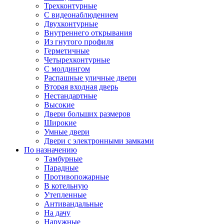
Трехконтурные
С видеонаблюдением
Двухконтурные
Внутреннего открывания
Из гнутого профиля
Герметичные
Четырехконтурные
С молдингом
Распашные уличные двери
Вторая входная дверь
Нестандартные
Высокие
Двери больших размеров
Широкие
Умные двери
Двери с электронными замками
По назначению
Тамбурные
Парадные
Противопожарные
В котельную
Утепленные
Антивандальные
На дачу
Наружные