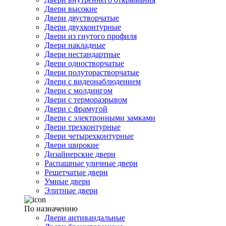
Двери высокие
Двери двустворчатые
Двери двухконтурные
Двери из гнутого профиля
Двери накладные
Двери нестандартные
Двери одностворчатые
Двери полуторастворчатые
Двери с видеонаблюдением
Двери с молдингом
Двери с терморазрывом
Двери с фрамугой
Двери с электронными замками
Двери трехконтурные
Двери четырехконтурные
Двери широкие
Дизайнерские двери
Распашные уличные двери
Решетчатые двери
Умные двери
Элитные двери
По назначению
Двери антивандальные