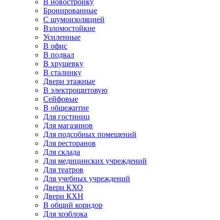
В новостройку
Бронированные
С шумоизоляцией
Взломостойкие
Усиленные
В офис
В подвал
В хрущевку
В сталинку
Двери этажные
В электрощитовую
Сейфовые
В общежитие
Для гостиниц
Для магазинов
Для подсобных помещений
Для ресторанов
Для склада
Для медицинских учреждений
Для театров
Для учебных учреждений
Двери КХО
Двери КХН
В общий коридор
Для хозблока