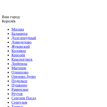
Ваш город:
Королёв
Москва
Балашиха
Долгопрудный
Домодедово
Жуковский
Коломна
Королёв
Красногорск
Люберцы
Мытищи
Одинцово
Орехово-Зуево
Подольск
Пушкино
Раменское
Реутов
Сергиев Посад
Серпухов
Химки