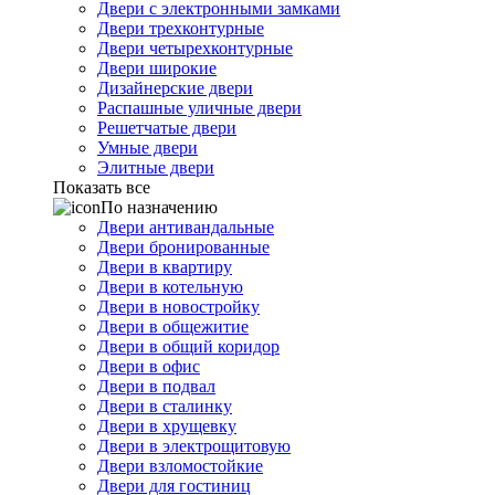
Двери с электронными замками
Двери трехконтурные
Двери четырехконтурные
Двери широкие
Дизайнерские двери
Распашные уличные двери
Решетчатые двери
Умные двери
Элитные двери
Показать все
По назначению
Двери антивандальные
Двери бронированные
Двери в квартиру
Двери в котельную
Двери в новостройку
Двери в общежитие
Двери в общий коридор
Двери в офис
Двери в подвал
Двери в сталинку
Двери в хрущевку
Двери в электрощитовую
Двери взломостойкие
Двери для гостиниц