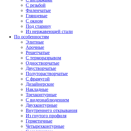
С резьбой
Филенчатые
Глянцевые
С окном
Под старину
Из нержавеющей стали
По особенностям
Элитные
Арочные
Решетчатые
С терморазрывом
Одностворчатые
Двустворчатые
Полуторастворчатые
С фрамугой
Дизайнерские
Накладные
Трехконтурные
С видеонаблюдением
Двухконтурные
Внутреннего открывания
Из гнутого профиля
Герметичные
Четырехконтурные