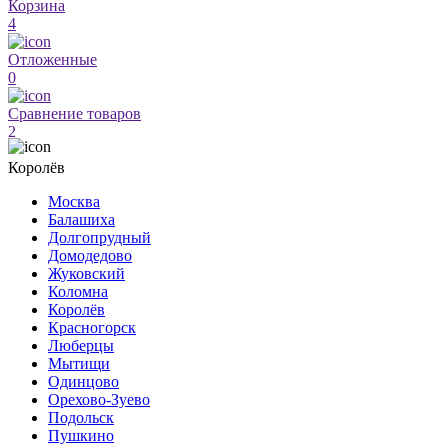
Корзина
4
Отложенные
0
Сравнение товаров
2
Королёв
Москва
Балашиха
Долгопрудный
Домодедово
Жуковский
Коломна
Королёв
Красногорск
Люберцы
Мытищи
Одинцово
Орехово-Зуево
Подольск
Пушкино