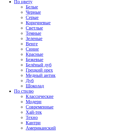
По цвету
Белые
Черные
Серые
Коричневые
Светлые
Темные
Зеленые
Венге
Синие
Красные
Бежевые
Белёный дуб
Грецкий орех
Медный антик
Дуб
Шоколад
По стилю
Классические
Модерн
Современные
Хай-тек
Техно
Кантри
Американский