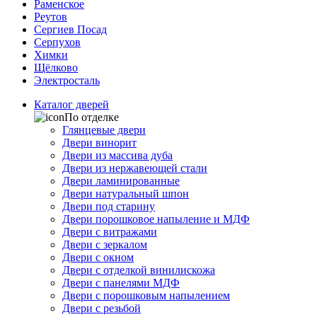
Раменское
Реутов
Сергиев Посад
Серпухов
Химки
Щёлково
Электросталь
Каталог дверей
По отделке
Глянцевые двери
Двери винорит
Двери из массива дуба
Двери из нержавеющей стали
Двери ламинированные
Двери натуральный шпон
Двери под старину
Двери порошковое напыление и МДФ
Двери с витражами
Двери с зеркалом
Двери с окном
Двери с отделкой винилискожа
Двери с панелями МДФ
Двери с порошковым напылением
Двери с резьбой