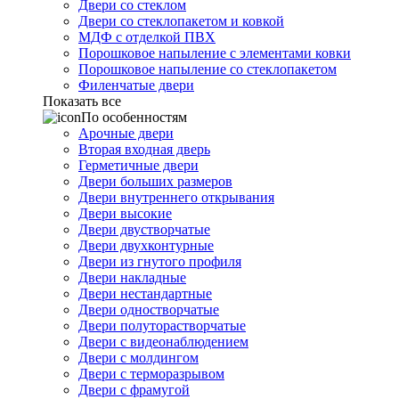
Двери со стеклом
Двери со стеклопакетом и ковкой
МДФ с отделкой ПВХ
Порошковое напыление с элементами ковки
Порошковое напыление со стеклопакетом
Филенчатые двери
Показать все
По особенностям
Арочные двери
Вторая входная дверь
Герметичные двери
Двери больших размеров
Двери внутреннего открывания
Двери высокие
Двери двустворчатые
Двери двухконтурные
Двери из гнутого профиля
Двери накладные
Двери нестандартные
Двери одностворчатые
Двери полуторастворчатые
Двери с видеонаблюдением
Двери с молдингом
Двери с терморазрывом
Двери с фрамугой