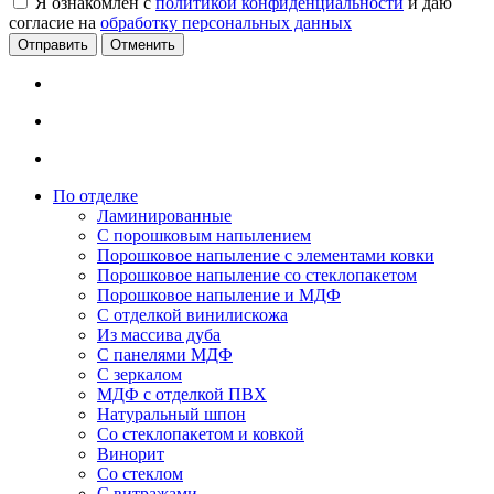
Я ознакомлен с
политикой конфиденциальности
и даю
согласие на
обработку персональных данных
Отменить
По отделке
Ламинированные
С порошковым напылением
Порошковое напыление с элементами ковки
Порошковое напыление со стеклопакетом
Порошковое напыление и МДФ
С отделкой винилискожа
Из массива дуба
С панелями МДФ
С зеркалом
МДФ с отделкой ПВХ
Натуральный шпон
Со стеклопакетом и ковкой
Винорит
Со стеклом
С витражами