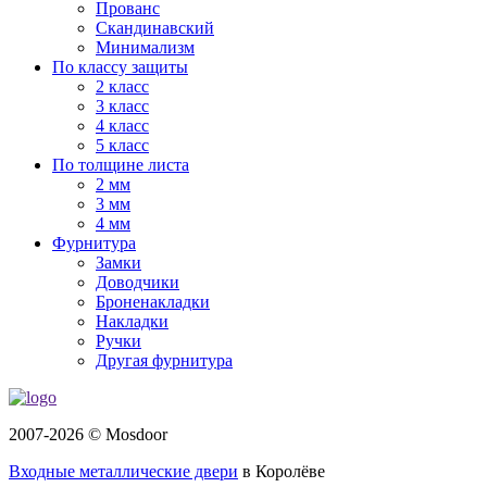
Прованс
Скандинавский
Минимализм
По классу защиты
2 класс
3 класс
4 класс
5 класс
По толщине листа
2 мм
3 мм
4 мм
Фурнитура
Замки
Доводчики
Броненакладки
Накладки
Ручки
Другая фурнитура
2007-2026 © Mosdoor
Входные металлические двери
в Королёве