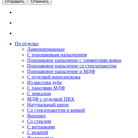
Отменить
По отделке
Ламинированные
С порошковым напылением
Порошковое напыление с элементами ковки
Порошковое напыление со стеклопакетом
Порошковое напыление и МДФ
С отделкой винилискожа
Из массива дуба
С панелями МДФ
С зеркалом
МДФ с отделкой ПВХ
Натуральный шпон
Со стеклопакетом и ковкой
Винорит
Со стеклом
С витражами
С резьбой
Филенчатые