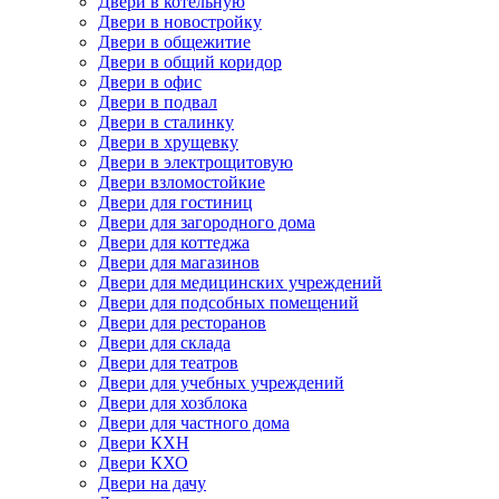
Двери в котельную
Двери в новостройку
Двери в общежитие
Двери в общий коридор
Двери в офис
Двери в подвал
Двери в сталинку
Двери в хрущевку
Двери в электрощитовую
Двери взломостойкие
Двери для гостиниц
Двери для загородного дома
Двери для коттеджа
Двери для магазинов
Двери для медицинских учреждений
Двери для подсобных помещений
Двери для ресторанов
Двери для склада
Двери для театров
Двери для учебных учреждений
Двери для хозблока
Двери для частного дома
Двери КХН
Двери КХО
Двери на дачу