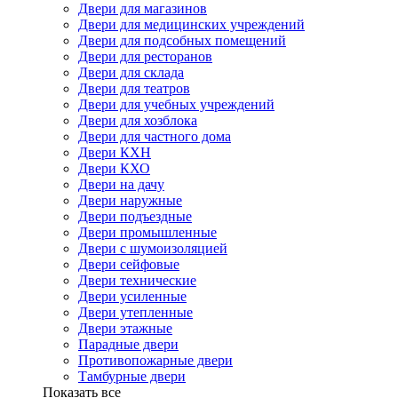
Двери для магазинов
Двери для медицинских учреждений
Двери для подсобных помещений
Двери для ресторанов
Двери для склада
Двери для театров
Двери для учебных учреждений
Двери для хозблока
Двери для частного дома
Двери КХН
Двери КХО
Двери на дачу
Двери наружные
Двери подъездные
Двери промышленные
Двери с шумоизоляцией
Двери сейфовые
Двери технические
Двери усиленные
Двери утепленные
Двери этажные
Парадные двери
Противопожарные двери
Тамбурные двери
Показать все