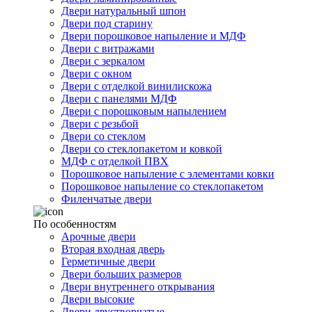
Двери натуральный шпон
Двери под старину
Двери порошковое напыление и МДФ
Двери с витражами
Двери с зеркалом
Двери с окном
Двери с отделкой винилискожа
Двери с панелями МДФ
Двери с порошковым напылением
Двери с резьбой
Двери со стеклом
Двери со стеклопакетом и ковкой
МДФ с отделкой ПВХ
Порошковое напыление с элементами ковки
Порошковое напыление со стеклопакетом
Филенчатые двери
По особенностям
Арочные двери
Вторая входная дверь
Герметичные двери
Двери больших размеров
Двери внутреннего открывания
Двери высокие
Двери двустворчатые