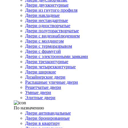
Двери двухконтурные
Двери из гнутого профиля
Двери накладные
Двери нестандартные
Двери одностворчатые
Двери полуторастворчатые
Двери с видеонаблюдением
Двери с молдингом
Двери с терморазрывом
Двери с фрамугой
Двери с электронными замками
Двери трехконтурные
Двери четырехконтурные
Двери широкие
Дизайнерские двери
Распашные уличные двери
Решетчатые двери
Умные двери
Элитные двери
По назначению
Двери антивандальные
Двери бронированные
Двери в квартиру