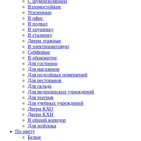
С шумоизоляцией
Взломостойкие
Усиленные
В офис
В подвал
В хрущевку
В сталинку
Двери этажные
В электрощитовую
Сейфовые
В общежитие
Для гостиниц
Для магазинов
Для подсобных помещений
Для ресторанов
Для склада
Для медицинских учреждений
Для театров
Для учебных учреждений
Двери КХО
Двери КХН
В общий коридор
Для хозблока
По цвету
Белые