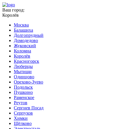
Ваш город:
Королёв
Москва
Балашиха
Долгопрудный
Домодедово
Жуковский
Коломна
Королёв
Красногорск
Люберцы
Мытищи
Одинцово
Орехово-Зуево
Подольск
Пушкино
Раменское
Реутов
Сергиев Посад
Серпухов
Химки
Щёлково
Электросталь