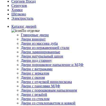
Сергиев Посад
Серпухов
Химки
Щёлково
Электросталь
Каталог дверей
По отделке
Глянцевые двери
Двери винорит
Двери из массива дуба
Двери из нержавеющей стали
Двери ламинированные
Двери натуральный шпон
Двери под старину
Двери порошковое напыление и МДФ
Двери с витражами
Двери с зеркалом
Двери с окном
Двери с отделкой винилискожа
Двери с панелями МДФ
Двери с порошковым напылением
Двери с резьбой
Двери со стеклом
Двери со стеклопакетом и ковкой