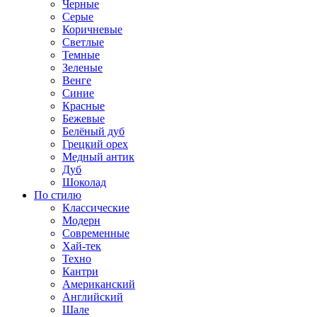
Черные
Серые
Коричневые
Светлые
Темные
Зеленые
Венге
Синие
Красные
Бежевые
Белёный дуб
Грецкий орех
Медный антик
Дуб
Шоколад
По стилю
Классические
Модерн
Современные
Хай-тек
Техно
Кантри
Американский
Английский
Шале