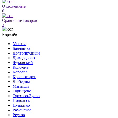
Отложенные
0
Сравнение товаров
2
Королёв
Москва
Балашиха
Долгопрудный
Домодедово
Жуковский
Коломна
Королёв
Красногорск
Люберцы
Мытищи
Одинцово
Орехово-Зуево
Подольск
Пушкино
Раменское
Реутов