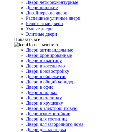
Двери четырехконтурные
Двери широкие
Дизайнерские двери
Распашные уличные двери
Решетчатые двери
Умные двери
Элитные двери
Показать все
По назначению
Двери антивандальные
Двери бронированные
Двери в квартиру
Двери в котельную
Двери в новостройку
Двери в общежитие
Двери в общий коридор
Двери в офис
Двери в подвал
Двери в сталинку
Двери в хрущевку
Двери в электрощитовую
Двери взломостойкие
Двери для гостиниц
Двери для загородного дома
Двери для коттеджа