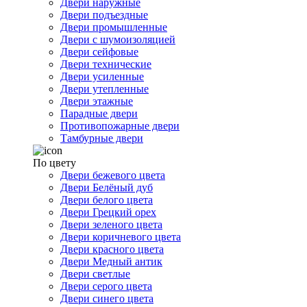
Двери наружные
Двери подъездные
Двери промышленные
Двери с шумоизоляцией
Двери сейфовые
Двери технические
Двери усиленные
Двери утепленные
Двери этажные
Парадные двери
Противопожарные двери
Тамбурные двери
По цвету
Двери бежевого цвета
Двери Белёный дуб
Двери белого цвета
Двери Грецкий орех
Двери зеленого цвета
Двери коричневого цвета
Двери красного цвета
Двери Медный антик
Двери светлые
Двери серого цвета
Двери синего цвета