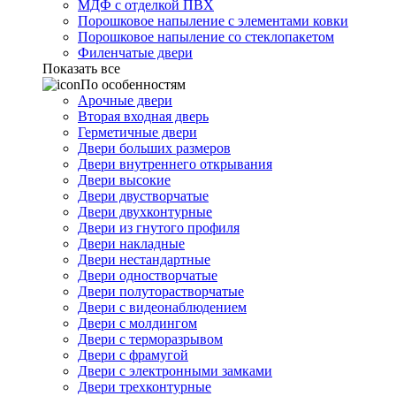
МДФ с отделкой ПВХ
Порошковое напыление с элементами ковки
Порошковое напыление со стеклопакетом
Филенчатые двери
Показать все
По особенностям
Арочные двери
Вторая входная дверь
Герметичные двери
Двери больших размеров
Двери внутреннего открывания
Двери высокие
Двери двустворчатые
Двери двухконтурные
Двери из гнутого профиля
Двери накладные
Двери нестандартные
Двери одностворчатые
Двери полуторастворчатые
Двери с видеонаблюдением
Двери с молдингом
Двери с терморазрывом
Двери с фрамугой
Двери с электронными замками
Двери трехконтурные