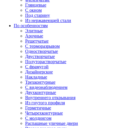
Глянцевые
С окном
Под старину
Из нержавеющей стали
По особенностям
Элитные
Арочные
Решетчатые
С терморазрывом
Одностворчатые
Двустворчатые
Полуторастворчатые
С фрамугой
Дизайнерские
Накладные
Трехконтурные
С видеонаблюдением
Двухконтурные
Внутреннего открывания
Из гнутого профиля
Герметичные
Четырехконтурные
С молдингом
Распашные уличные двери