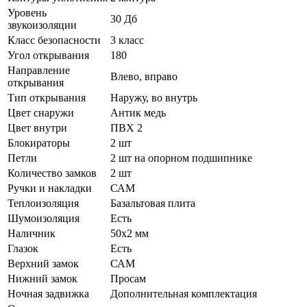
Уровень
30 Дб
звукоизоляции
Класс безопасности
3 класс
Угол открывания
180
Направление
Влево, вправо
открывания
Тип открывания
Наружу, во внутрь
Цвет снаружи
Антик медь
Цвет внутри
ПВХ 2
Блокираторы
2 шт
Петли
2 шт на опорном подшипнике
Количество замков
2 шт
Ручки и накладки
САМ
Теплоизоляция
Базальтовая плита
Шумоизоляция
Есть
Наличник
50х2 мм
Глазок
Есть
Верхний замок
САМ
Нижний замок
Просам
Ночная задвижка
Дополнительная комплектация