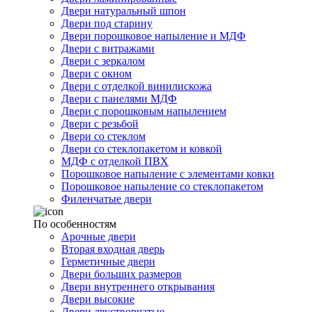
Двери натуральный шпон
Двери под старину
Двери порошковое напыление и МДФ
Двери с витражами
Двери с зеркалом
Двери с окном
Двери с отделкой винилискожа
Двери с панелями МДФ
Двери с порошковым напылением
Двери с резьбой
Двери со стеклом
Двери со стеклопакетом и ковкой
МДФ с отделкой ПВХ
Порошковое напыление с элементами ковки
Порошковое напыление со стеклопакетом
Филенчатые двери
По особенностям
Арочные двери
Вторая входная дверь
Герметичные двери
Двери больших размеров
Двери внутреннего открывания
Двери высокие
Двери двустворчатые