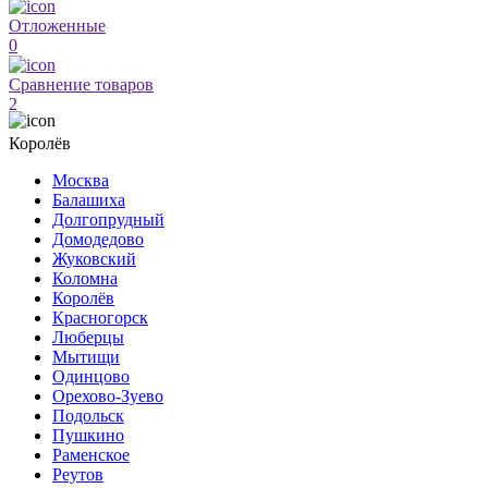
Отложенные
0
Сравнение товаров
2
Королёв
Москва
Балашиха
Долгопрудный
Домодедово
Жуковский
Коломна
Королёв
Красногорск
Люберцы
Мытищи
Одинцово
Орехово-Зуево
Подольск
Пушкино
Раменское
Реутов