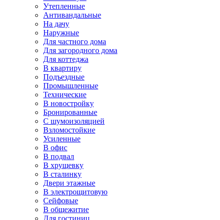
Утепленные
Антивандальные
На дачу
Наружные
Для частного дома
Для загородного дома
Для коттеджа
В квартиру
Подъездные
Промышленные
Технические
В новостройку
Бронированные
С шумоизоляцией
Взломостойкие
Усиленные
В офис
В подвал
В хрущевку
В сталинку
Двери этажные
В электрощитовую
Сейфовые
В общежитие
Для гостиниц