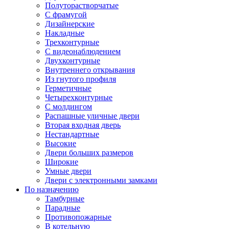
Полуторастворчатые
С фрамугой
Дизайнерские
Накладные
Трехконтурные
С видеонаблюдением
Двухконтурные
Внутреннего открывания
Из гнутого профиля
Герметичные
Четырехконтурные
С молдингом
Распашные уличные двери
Вторая входная дверь
Нестандартные
Высокие
Двери больших размеров
Широкие
Умные двери
Двери с электронными замками
По назначению
Тамбурные
Парадные
Противопожарные
В котельную