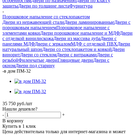
особенностям
Двери по назначению
Двери по классу
защиты
Двери по толщине листа
Фурнитура
-
Порошковое напыление со стеклопакетом
Двери из нержавеющей стали
Двери ламинированные
Двери с
порошковым напылением
Порошковое напыление с
элементами ковки
Двери порошковое напыление и МДФ
Двери
с отделкой винилискожа
Двери из массива дуба
Двери с
панелями МДФ
Двери с зеркалом
МДФ с отделкой ПВХ
Двери
натуральный шпон
Двери со стеклопакетом и ковкой
Двери
винорит
Двери со стеклом
Двери с витражами
Двери с
резьбой
Филенчатые двери
Глянцевые двери
Двери с
окном
Двери под старину
-
в дом ПМ-32
35 750
руб.
/шт
Нашли дешевле?
-
+
В корзину
Купить в 1 клик
Цена действительна только для интернет-магазина и может