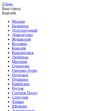
Ваш город:
Королёв
Москва
Балашиха
Долгопрудный
Домодедово
Жуковский
Коломна
Королёв
Красногорск
Люберцы
Мытищи
Одинцово
Орехово-Зуево
Подольск
Пушкино
Раменское
Реутов
Сергиев Посад
Серпухов
Химки
Щёлково
Электросталь