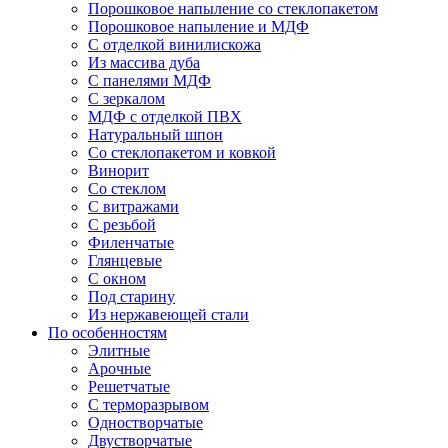
Порошковое напыление со стеклопакетом
Порошковое напыление и МДФ
С отделкой винилискожа
Из массива дуба
С панелями МДФ
С зеркалом
МДФ с отделкой ПВХ
Натуральный шпон
Со стеклопакетом и ковкой
Винорит
Со стеклом
С витражами
С резьбой
Филенчатые
Глянцевые
С окном
Под старину
Из нержавеющей стали
По особенностям
Элитные
Арочные
Решетчатые
С терморазрывом
Одностворчатые
Двустворчатые