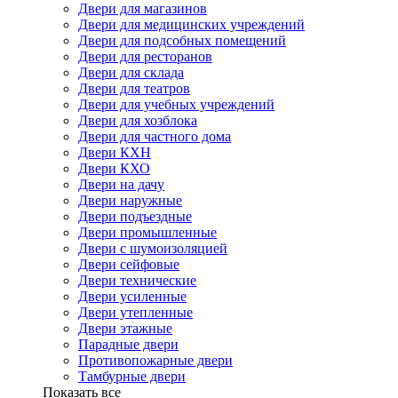
Двери для магазинов
Двери для медицинских учреждений
Двери для подсобных помещений
Двери для ресторанов
Двери для склада
Двери для театров
Двери для учебных учреждений
Двери для хозблока
Двери для частного дома
Двери КХН
Двери КХО
Двери на дачу
Двери наружные
Двери подъездные
Двери промышленные
Двери с шумоизоляцией
Двери сейфовые
Двери технические
Двери усиленные
Двери утепленные
Двери этажные
Парадные двери
Противопожарные двери
Тамбурные двери
Показать все