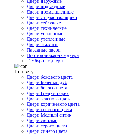
Двери наружные
Двери подъездные
Двери промышленные
Двери с шумоизоляцией
Двери сейфовые
Двери технические
Двери усиленные
Двери утепленные
Двери этажные
Парадные двери
Противопожарные двери
Тамбурные двери
По цвету
Двери бежевого цвета
Двери Белёный дуб
Двери белого цвета
Двери Грецкий орех
Двери зеленого цвета
Двери коричневого цвета
Двери красного цвета
Двери Медный антик
Двери светлые
Двери серого цвета
Двери синего цвета