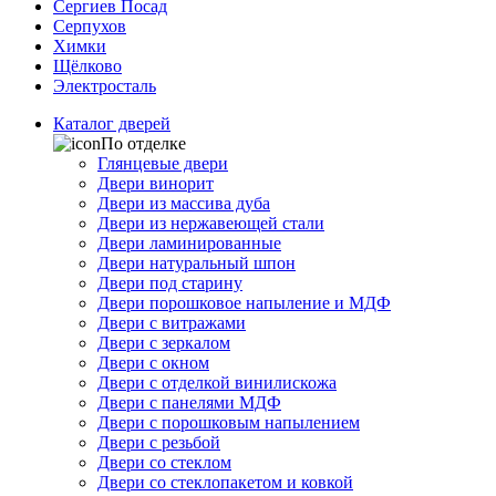
Сергиев Посад
Серпухов
Химки
Щёлково
Электросталь
Каталог дверей
По отделке
Глянцевые двери
Двери винорит
Двери из массива дуба
Двери из нержавеющей стали
Двери ламинированные
Двери натуральный шпон
Двери под старину
Двери порошковое напыление и МДФ
Двери с витражами
Двери с зеркалом
Двери с окном
Двери с отделкой винилискожа
Двери с панелями МДФ
Двери с порошковым напылением
Двери с резьбой
Двери со стеклом
Двери со стеклопакетом и ковкой