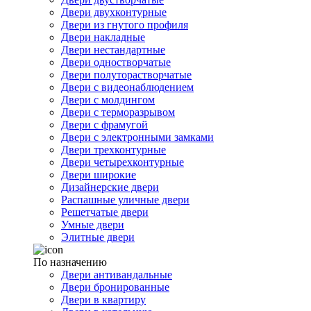
Двери двухконтурные
Двери из гнутого профиля
Двери накладные
Двери нестандартные
Двери одностворчатые
Двери полуторастворчатые
Двери с видеонаблюдением
Двери с молдингом
Двери с терморазрывом
Двери с фрамугой
Двери с электронными замками
Двери трехконтурные
Двери четырехконтурные
Двери широкие
Дизайнерские двери
Распашные уличные двери
Решетчатые двери
Умные двери
Элитные двери
По назначению
Двери антивандальные
Двери бронированные
Двери в квартиру