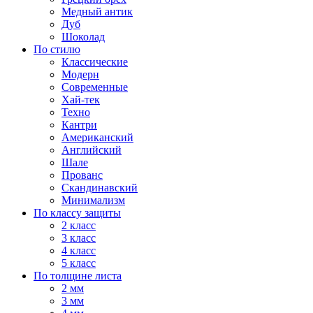
Медный антик
Дуб
Шоколад
По стилю
Классические
Модерн
Современные
Хай-тек
Техно
Кантри
Американский
Английский
Шале
Прованс
Скандинавский
Минимализм
По классу защиты
2 класс
3 класс
4 класс
5 класс
По толщине листа
2 мм
3 мм