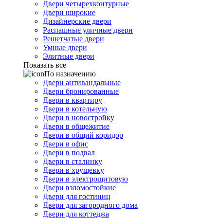
Двери четырехконтурные
Двери широкие
Дизайнерские двери
Распашные уличные двери
Решетчатые двери
Умные двери
Элитные двери
Показать все
По назначению
Двери антивандальные
Двери бронированные
Двери в квартиру
Двери в котельную
Двери в новостройку
Двери в общежитие
Двери в общий коридор
Двери в офис
Двери в подвал
Двери в сталинку
Двери в хрущевку
Двери в электрощитовую
Двери взломостойкие
Двери для гостиниц
Двери для загородного дома
Двери для коттеджа