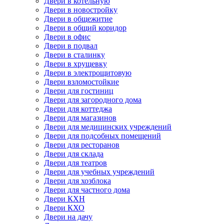
Двери в котельную
Двери в новостройку
Двери в общежитие
Двери в общий коридор
Двери в офис
Двери в подвал
Двери в сталинку
Двери в хрущевку
Двери в электрощитовую
Двери взломостойкие
Двери для гостиниц
Двери для загородного дома
Двери для коттеджа
Двери для магазинов
Двери для медицинских учреждений
Двери для подсобных помещений
Двери для ресторанов
Двери для склада
Двери для театров
Двери для учебных учреждений
Двери для хозблока
Двери для частного дома
Двери КХН
Двери КХО
Двери на дачу