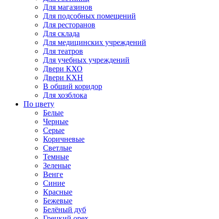
Для магазинов
Для подсобных помещений
Для ресторанов
Для склада
Для медицинских учреждений
Для театров
Для учебных учреждений
Двери КХО
Двери КХН
В общий коридор
Для хозблока
По цвету
Белые
Черные
Серые
Коричневые
Светлые
Темные
Зеленые
Венге
Синие
Красные
Бежевые
Белёный дуб
Грецкий орех