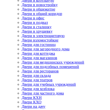
Двери в котельную
Двери в новостройку
Двери в общежитие
Двери в общий коридор
Двери в офис
Двери в подвал
Двери в сталинку
Двери в хрущевку
Двери в электрощитовую
Двери взломостойкие
Двери для гостиниц
Двери для загородного дома
Двери для коттеджа
Двери для магазинов
Двери для медицинских учреждений
Двери для подсобных помещений
Двери для ресторанов
Двери для склада
Двери для театров
Двери для учебных учреждений
Двери для хозблока
Двери для частного дома
Двери КХН
Двери КХО
Двери на дачу