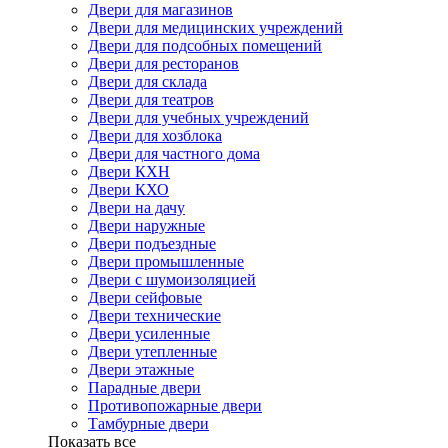
Двери для магазинов
Двери для медицинских учреждений
Двери для подсобных помещений
Двери для ресторанов
Двери для склада
Двери для театров
Двери для учебных учреждений
Двери для хозблока
Двери для частного дома
Двери КХН
Двери КХО
Двери на дачу
Двери наружные
Двери подъездные
Двери промышленные
Двери с шумоизоляцией
Двери сейфовые
Двери технические
Двери усиленные
Двери утепленные
Двери этажные
Парадные двери
Противопожарные двери
Тамбурные двери
Показать все