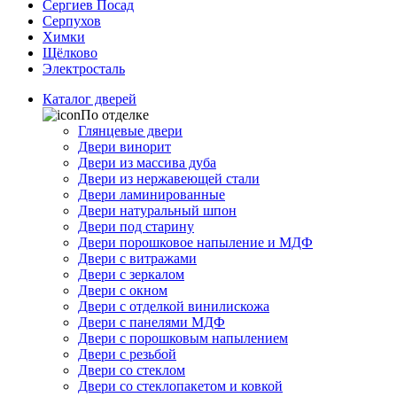
Сергиев Посад
Серпухов
Химки
Щёлково
Электросталь
Каталог дверей
По отделке
Глянцевые двери
Двери винорит
Двери из массива дуба
Двери из нержавеющей стали
Двери ламинированные
Двери натуральный шпон
Двери под старину
Двери порошковое напыление и МДФ
Двери с витражами
Двери с зеркалом
Двери с окном
Двери с отделкой винилискожа
Двери с панелями МДФ
Двери с порошковым напылением
Двери с резьбой
Двери со стеклом
Двери со стеклопакетом и ковкой