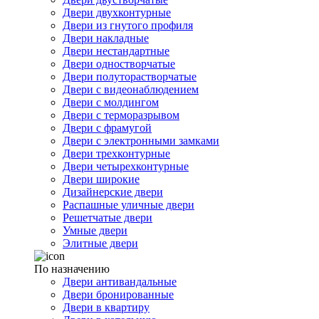
Двери двухконтурные
Двери из гнутого профиля
Двери накладные
Двери нестандартные
Двери одностворчатые
Двери полуторастворчатые
Двери с видеонаблюдением
Двери с молдингом
Двери с терморазрывом
Двери с фрамугой
Двери с электронными замками
Двери трехконтурные
Двери четырехконтурные
Двери широкие
Дизайнерские двери
Распашные уличные двери
Решетчатые двери
Умные двери
Элитные двери
По назначению
Двери антивандальные
Двери бронированные
Двери в квартиру