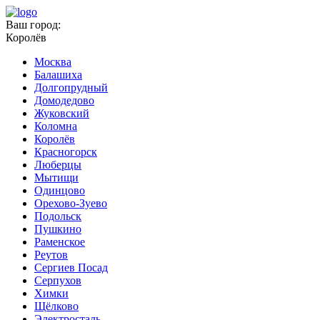
Ваш город:
Королёв
Москва
Балашиха
Долгопрудный
Домодедово
Жуковский
Коломна
Королёв
Красногорск
Люберцы
Мытищи
Одинцово
Орехово-Зуево
Подольск
Пушкино
Раменское
Реутов
Сергиев Посад
Серпухов
Химки
Щёлково
Электросталь