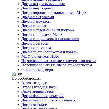
Двери натуральный шпон
Двери под старину
Двери порошковое напыление и МДФ
Двери с витражами
Двери с зеркалом
Двери с окном
Двери с отделкой винилискожа
Двери с панелями МДФ
Двери с порошковым напылением
Двери с резьбой
Двери со стеклом
Двери со стеклопакетом и ковкой
МДФ с отделкой ПВХ
Порошковое напыление с элементами ковки
Порошковое напыление со стеклопакетом
Филенчатые двери
По особенностям
Арочные двери
Вторая входная дверь
Герметичные двери
Двери больших размеров
Двери внутреннего открывания
Двери высокие
Двери двустворчатые