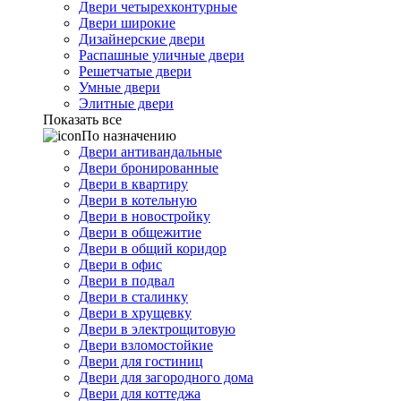
Двери четырехконтурные
Двери широкие
Дизайнерские двери
Распашные уличные двери
Решетчатые двери
Умные двери
Элитные двери
Показать все
По назначению
Двери антивандальные
Двери бронированные
Двери в квартиру
Двери в котельную
Двери в новостройку
Двери в общежитие
Двери в общий коридор
Двери в офис
Двери в подвал
Двери в сталинку
Двери в хрущевку
Двери в электрощитовую
Двери взломостойкие
Двери для гостиниц
Двери для загородного дома
Двери для коттеджа