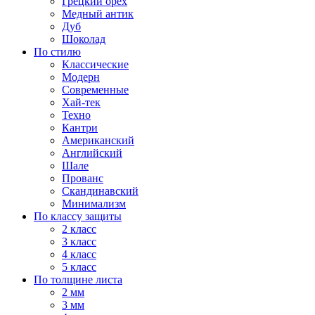
Грецкий орех
Медный антик
Дуб
Шоколад
По стилю
Классические
Модерн
Современные
Хай-тек
Техно
Кантри
Американский
Английский
Шале
Прованс
Скандинавский
Минимализм
По классу защиты
2 класс
3 класс
4 класс
5 класс
По толщине листа
2 мм
3 мм