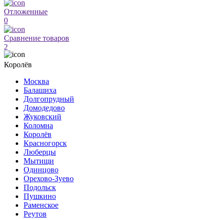
Отложенные
0
Сравнение товаров
2
Королёв
Москва
Балашиха
Долгопрудный
Домодедово
Жуковский
Коломна
Королёв
Красногорск
Люберцы
Мытищи
Одинцово
Орехово-Зуево
Подольск
Пушкино
Раменское
Реутов