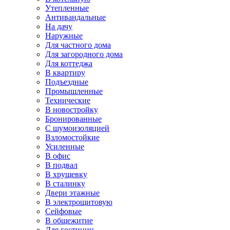
Утепленные
Антивандальные
На дачу
Наружные
Для частного дома
Для загородного дома
Для коттеджа
В квартиру
Подъездные
Промышленные
Технические
В новостройку
Бронированные
С шумоизоляцией
Взломостойкие
Усиленные
В офис
В подвал
В хрущевку
В сталинку
Двери этажные
В электрощитовую
Сейфовые
В общежитие
Для гостиниц