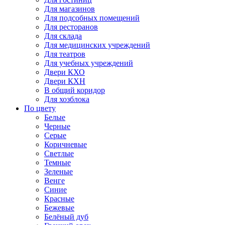
Для магазинов
Для подсобных помещений
Для ресторанов
Для склада
Для медицинских учреждений
Для театров
Для учебных учреждений
Двери КХО
Двери КХН
В общий коридор
Для хозблока
По цвету
Белые
Черные
Серые
Коричневые
Светлые
Темные
Зеленые
Венге
Синие
Красные
Бежевые
Белёный дуб