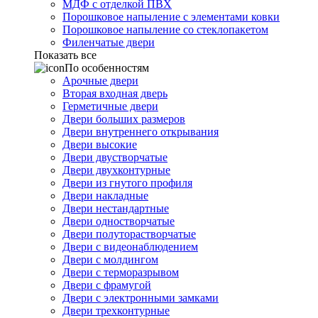
МДФ с отделкой ПВХ
Порошковое напыление с элементами ковки
Порошковое напыление со стеклопакетом
Филенчатые двери
Показать все
По особенностям
Арочные двери
Вторая входная дверь
Герметичные двери
Двери больших размеров
Двери внутреннего открывания
Двери высокие
Двери двустворчатые
Двери двухконтурные
Двери из гнутого профиля
Двери накладные
Двери нестандартные
Двери одностворчатые
Двери полуторастворчатые
Двери с видеонаблюдением
Двери с молдингом
Двери с терморазрывом
Двери с фрамугой
Двери с электронными замками
Двери трехконтурные