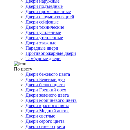
Двери наружные
Двери подъездные
Двери промышленные
Двери с шумоизоляцией
Двери сейфовые
Двери технические
Двери усиленные
Двери утепленные
Двери этажные
Парадные двери
Противопожарные двери
Тамбурные двери
По цвету
Двери бежевого цвета
Двери Белёный дуб
Двери белого цвета
Двери Грецкий орех
Двери зеленого цвета
Двери коричневого цвета
Двери красного цвета
Двери Медный антик
Двери светлые
Двери серого цвета
Двери синего цвета