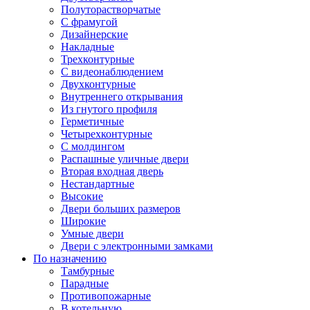
Полуторастворчатые
С фрамугой
Дизайнерские
Накладные
Трехконтурные
С видеонаблюдением
Двухконтурные
Внутреннего открывания
Из гнутого профиля
Герметичные
Четырехконтурные
С молдингом
Распашные уличные двери
Вторая входная дверь
Нестандартные
Высокие
Двери больших размеров
Широкие
Умные двери
Двери с электронными замками
По назначению
Тамбурные
Парадные
Противопожарные
В котельную