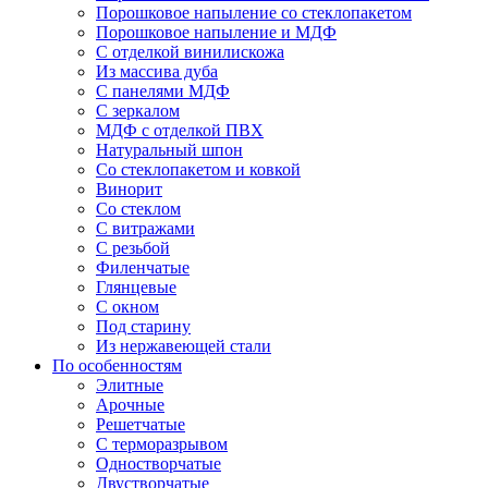
Порошковое напыление со стеклопакетом
Порошковое напыление и МДФ
С отделкой винилискожа
Из массива дуба
С панелями МДФ
С зеркалом
МДФ с отделкой ПВХ
Натуральный шпон
Со стеклопакетом и ковкой
Винорит
Со стеклом
С витражами
С резьбой
Филенчатые
Глянцевые
С окном
Под старину
Из нержавеющей стали
По особенностям
Элитные
Арочные
Решетчатые
С терморазрывом
Одностворчатые
Двустворчатые