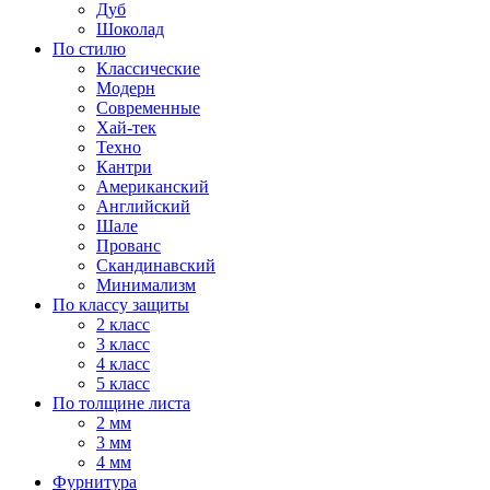
Дуб
Шоколад
По стилю
Классические
Модерн
Современные
Хай-тек
Техно
Кантри
Американский
Английский
Шале
Прованс
Скандинавский
Минимализм
По классу защиты
2 класс
3 класс
4 класс
5 класс
По толщине листа
2 мм
3 мм
4 мм
Фурнитура