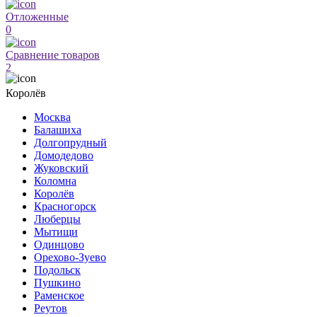
Отложенные
0
Сравнение товаров
2
Королёв
Москва
Балашиха
Долгопрудный
Домодедово
Жуковский
Коломна
Королёв
Красногорск
Люберцы
Мытищи
Одинцово
Орехово-Зуево
Подольск
Пушкино
Раменское
Реутов