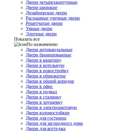
Двери четырехконтурные
Двери широкие
Дизайнерские двери
Распашные уличные двери
Решетчатые двери
Умные двери
Элитные двери
Показать все
По назначению
Двери антивандальные
Двери бронированные
Двери в квартиру
Двери в котельную
Двери в новостройку
Двери в общежитие
Двери в общий коридор
Двери в офис
Двери в подвал
Двери в сталинку
Двери в хрущевку
Двери в электрощитовую
Двери взломостойкие
Двери для гостиниц
Двери для загородного дома
Двери для коттеджа