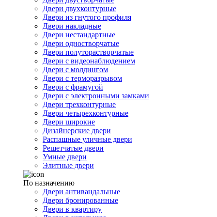
Двери двухконтурные
Двери из гнутого профиля
Двери накладные
Двери нестандартные
Двери одностворчатые
Двери полуторастворчатые
Двери с видеонаблюдением
Двери с молдингом
Двери с терморазрывом
Двери с фрамугой
Двери с электронными замками
Двери трехконтурные
Двери четырехконтурные
Двери широкие
Дизайнерские двери
Распашные уличные двери
Решетчатые двери
Умные двери
Элитные двери
По назначению
Двери антивандальные
Двери бронированные
Двери в квартиру