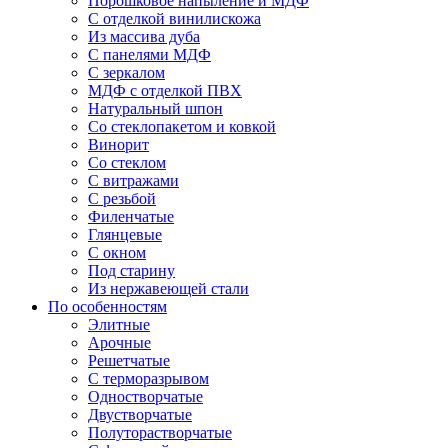
Порошковое напыление и МДФ
С отделкой винилискожа
Из массива дуба
С панелями МДФ
С зеркалом
МДФ с отделкой ПВХ
Натуральный шпон
Со стеклопакетом и ковкой
Винорит
Со стеклом
С витражами
С резьбой
Филенчатые
Глянцевые
С окном
Под старину
Из нержавеющей стали
По особенностям
Элитные
Арочные
Решетчатые
С терморазрывом
Одностворчатые
Двустворчатые
Полуторастворчатые