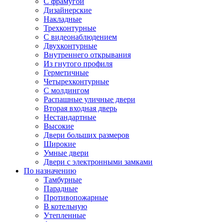
С фрамугой
Дизайнерские
Накладные
Трехконтурные
С видеонаблюдением
Двухконтурные
Внутреннего открывания
Из гнутого профиля
Герметичные
Четырехконтурные
С молдингом
Распашные уличные двери
Вторая входная дверь
Нестандартные
Высокие
Двери больших размеров
Широкие
Умные двери
Двери с электронными замками
По назначению
Тамбурные
Парадные
Противопожарные
В котельную
Утепленные