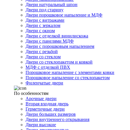
Двери натуральный шпон
Двери под старину
Двери порошковое напыление и МДФ
Двери с витражами
Двери с зеркалом
Двери с окном
Двери с отделкой винилискожа
Двери с панелями МДФ
Двери с порошковым напылением
Двери с резьбой
Двери со стеклом
Двери со стеклопакетом и ковкой
МДФ с отделкой ПВХ
Порошковое напыление с элементами ковки
Порошковое напыление со стеклопакетом
Филенчатые двери
По особенностям
Арочные двери
Вторая входная дверь
Герметичные двери
Двери больших размеров
Двери внутреннего открывания
Двери высокие
Двери двустворчатые