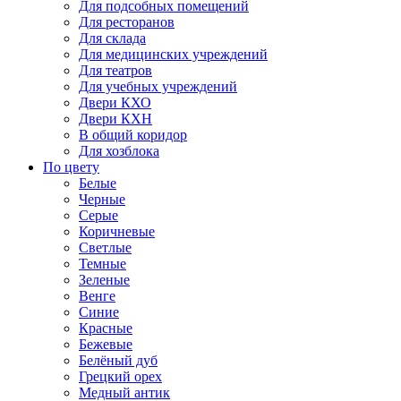
Для подсобных помещений
Для ресторанов
Для склада
Для медицинских учреждений
Для театров
Для учебных учреждений
Двери КХО
Двери КХН
В общий коридор
Для хозблока
По цвету
Белые
Черные
Серые
Коричневые
Светлые
Темные
Зеленые
Венге
Синие
Красные
Бежевые
Белёный дуб
Грецкий орех
Медный антик