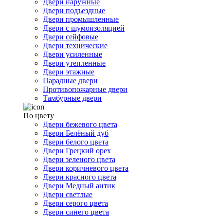
Двери наружные
Двери подъездные
Двери промышленные
Двери с шумоизоляцией
Двери сейфовые
Двери технические
Двери усиленные
Двери утепленные
Двери этажные
Парадные двери
Противопожарные двери
Тамбурные двери
По цвету
Двери бежевого цвета
Двери Белёный дуб
Двери белого цвета
Двери Грецкий орех
Двери зеленого цвета
Двери коричневого цвета
Двери красного цвета
Двери Медный антик
Двери светлые
Двери серого цвета
Двери синего цвета