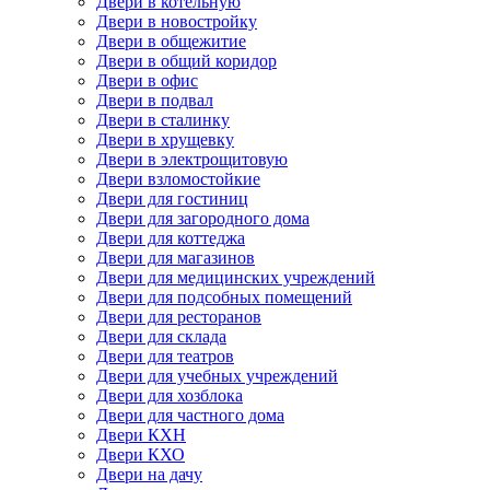
Двери в котельную
Двери в новостройку
Двери в общежитие
Двери в общий коридор
Двери в офис
Двери в подвал
Двери в сталинку
Двери в хрущевку
Двери в электрощитовую
Двери взломостойкие
Двери для гостиниц
Двери для загородного дома
Двери для коттеджа
Двери для магазинов
Двери для медицинских учреждений
Двери для подсобных помещений
Двери для ресторанов
Двери для склада
Двери для театров
Двери для учебных учреждений
Двери для хозблока
Двери для частного дома
Двери КХН
Двери КХО
Двери на дачу