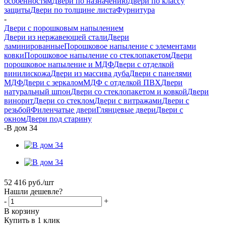
особенностям
Двери по назначению
Двери по классу
защиты
Двери по толщине листа
Фурнитура
-
Двери с порошковым напылением
Двери из нержавеющей стали
Двери
ламинированные
Порошковое напыление с элементами
ковки
Порошковое напыление со стеклопакетом
Двери
порошковое напыление и МДФ
Двери с отделкой
винилискожа
Двери из массива дуба
Двери с панелями
МДФ
Двери с зеркалом
МДФ с отделкой ПВХ
Двери
натуральный шпон
Двери со стеклопакетом и ковкой
Двери
винорит
Двери со стеклом
Двери с витражами
Двери с
резьбой
Филенчатые двери
Глянцевые двери
Двери с
окном
Двери под старину
-
В дом 34
52 416
руб.
/шт
Нашли дешевле?
-
+
В корзину
Купить в 1 клик