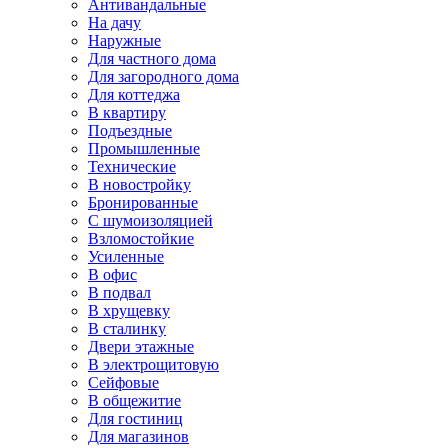
Антивандальные
На дачу
Наружные
Для частного дома
Для загородного дома
Для коттеджа
В квартиру
Подъездные
Промышленные
Технические
В новостройку
Бронированные
С шумоизоляцией
Взломостойкие
Усиленные
В офис
В подвал
В хрущевку
В сталинку
Двери этажные
В электрощитовую
Сейфовые
В общежитие
Для гостиниц
Для магазинов