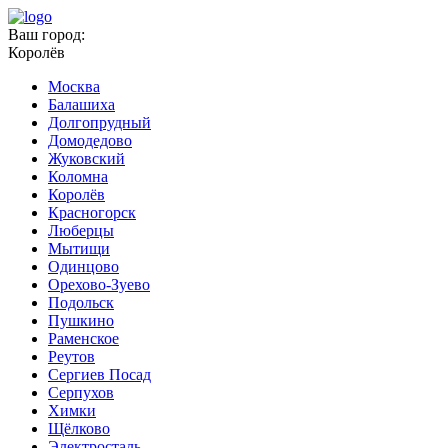
Ваш город:
Королёв
Москва
Балашиха
Долгопрудный
Домодедово
Жуковский
Коломна
Королёв
Красногорск
Люберцы
Мытищи
Одинцово
Орехово-Зуево
Подольск
Пушкино
Раменское
Реутов
Сергиев Посад
Серпухов
Химки
Щёлково
Электросталь