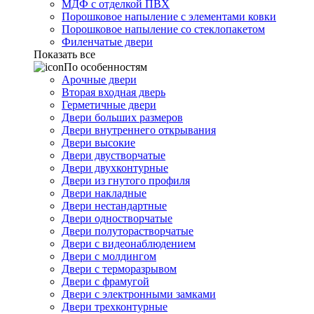
МДФ с отделкой ПВХ
Порошковое напыление с элементами ковки
Порошковое напыление со стеклопакетом
Филенчатые двери
Показать все
По особенностям
Арочные двери
Вторая входная дверь
Герметичные двери
Двери больших размеров
Двери внутреннего открывания
Двери высокие
Двери двустворчатые
Двери двухконтурные
Двери из гнутого профиля
Двери накладные
Двери нестандартные
Двери одностворчатые
Двери полуторастворчатые
Двери с видеонаблюдением
Двери с молдингом
Двери с терморазрывом
Двери с фрамугой
Двери с электронными замками
Двери трехконтурные