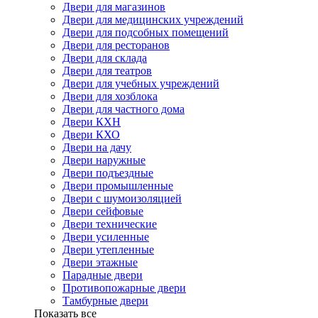
Двери для магазинов
Двери для медицинских учреждений
Двери для подсобных помещений
Двери для ресторанов
Двери для склада
Двери для театров
Двери для учебных учреждений
Двери для хозблока
Двери для частного дома
Двери КХН
Двери КХО
Двери на дачу
Двери наружные
Двери подъездные
Двери промышленные
Двери с шумоизоляцией
Двери сейфовые
Двери технические
Двери усиленные
Двери утепленные
Двери этажные
Парадные двери
Противопожарные двери
Тамбурные двери
Показать все