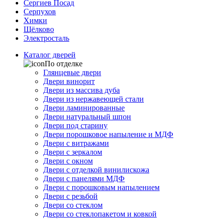
Сергиев Посад
Серпухов
Химки
Щёлково
Электросталь
Каталог дверей
По отделке
Глянцевые двери
Двери винорит
Двери из массива дуба
Двери из нержавеющей стали
Двери ламинированные
Двери натуральный шпон
Двери под старину
Двери порошковое напыление и МДФ
Двери с витражами
Двери с зеркалом
Двери с окном
Двери с отделкой винилискожа
Двери с панелями МДФ
Двери с порошковым напылением
Двери с резьбой
Двери со стеклом
Двери со стеклопакетом и ковкой