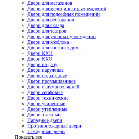
Двери для магазинов
Двери для медицинских учреждений
Двери для подсобных помещений
Двери для ресторанов
Двери для склада
Двери для театров
Двери для учебных учреждений
Двери для хозблока
Двери для частного дома
Двери КХН
Двери КХО
Двери на дачу
Двери наружные
Двери подъездные
Двери промышленные
Двери с шумоизоляцией
Двери сейфовые
Двери технические
Двери усиленные
Двери утепленные
Двери этажные
Парадные двери
Противопожарные двери
Тамбурные двери
Показать все