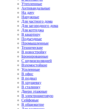
Утепленные
Антивандальные
На дачу
Наружные
Для частного дома
Для загородного дома
Для коттеджа
В квартиру
Подъездные
Промышленные
Технические
В новостройку
Бронированные
С шумоизоляцией
Взломостойкие
Усиленные
В офис
В подвал
В хрущевку
В сталинку
Двери этажные
В электрощитовую
Сейфовые
В общежитие
Для гостиниц