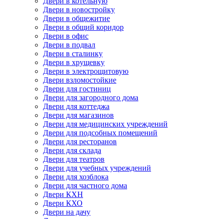
Двери в котельную
Двери в новостройку
Двери в общежитие
Двери в общий коридор
Двери в офис
Двери в подвал
Двери в сталинку
Двери в хрущевку
Двери в электрощитовую
Двери взломостойкие
Двери для гостиниц
Двери для загородного дома
Двери для коттеджа
Двери для магазинов
Двери для медицинских учреждений
Двери для подсобных помещений
Двери для ресторанов
Двери для склада
Двери для театров
Двери для учебных учреждений
Двери для хозблока
Двери для частного дома
Двери КХН
Двери КХО
Двери на дачу