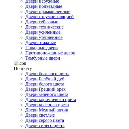
Двери наружные
Двери подъездные
Двери промышленные
Двери с шумоизоляцией
Двери сейфовые
Двери технические
Двери усиленные
Двери утепленные
Двери этажные
Парадные двери
Противопожарные двери
Тамбурные двери
По цвету
Двери бежевого цвета
Двери Белёный дуб
Двери белого цвета
Двери Грецкий орех
Двери зеленого цвета
Двери коричневого цвета
Двери красного цвета
Двери Медный антик
Двери светлые
Двери серого цвета
Двери синего цвета