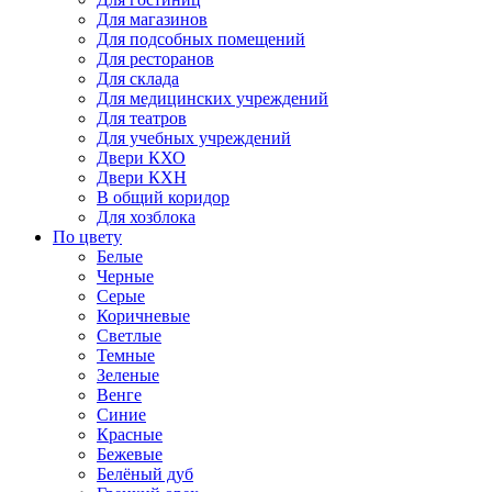
Для магазинов
Для подсобных помещений
Для ресторанов
Для склада
Для медицинских учреждений
Для театров
Для учебных учреждений
Двери КХО
Двери КХН
В общий коридор
Для хозблока
По цвету
Белые
Черные
Серые
Коричневые
Светлые
Темные
Зеленые
Венге
Синие
Красные
Бежевые
Белёный дуб