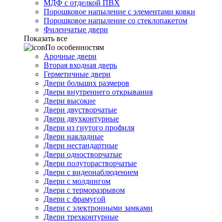
МДФ с отделкой ПВХ
Порошковое напыление с элементами ковки
Порошковое напыление со стеклопакетом
Филенчатые двери
Показать все
По особенностям
Арочные двери
Вторая входная дверь
Герметичные двери
Двери больших размеров
Двери внутреннего открывания
Двери высокие
Двери двустворчатые
Двери двухконтурные
Двери из гнутого профиля
Двери накладные
Двери нестандартные
Двери одностворчатые
Двери полуторастворчатые
Двери с видеонаблюдением
Двери с молдингом
Двери с терморазрывом
Двери с фрамугой
Двери с электронными замками
Двери трехконтурные