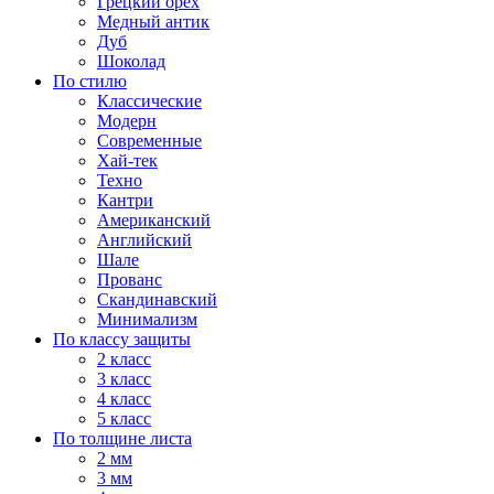
Грецкий орех
Медный антик
Дуб
Шоколад
По стилю
Классические
Модерн
Современные
Хай-тек
Техно
Кантри
Американский
Английский
Шале
Прованс
Скандинавский
Минимализм
По классу защиты
2 класс
3 класс
4 класс
5 класс
По толщине листа
2 мм
3 мм