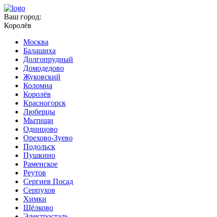
Ваш город:
Королёв
Москва
Балашиха
Долгопрудный
Домодедово
Жуковский
Коломна
Королёв
Красногорск
Люберцы
Мытищи
Одинцово
Орехово-Зуево
Подольск
Пушкино
Раменское
Реутов
Сергиев Посад
Серпухов
Химки
Щёлково
Электросталь