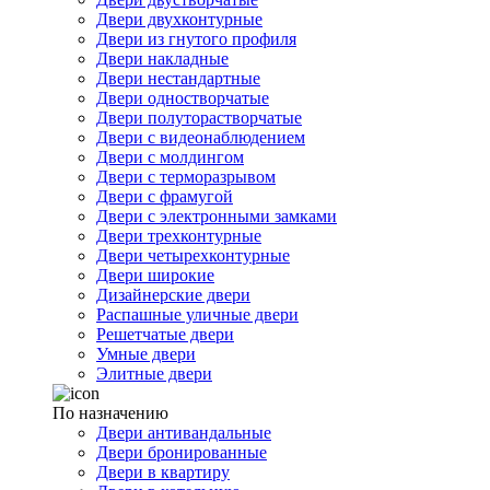
Двери двухконтурные
Двери из гнутого профиля
Двери накладные
Двери нестандартные
Двери одностворчатые
Двери полуторастворчатые
Двери с видеонаблюдением
Двери с молдингом
Двери с терморазрывом
Двери с фрамугой
Двери с электронными замками
Двери трехконтурные
Двери четырехконтурные
Двери широкие
Дизайнерские двери
Распашные уличные двери
Решетчатые двери
Умные двери
Элитные двери
По назначению
Двери антивандальные
Двери бронированные
Двери в квартиру