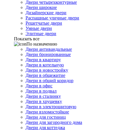
Двери четырехконтурные
Двери широкие
Дизайнерские двери
Распашные уличные двери
Решетчатые двери
Умные двери
Элитные двери
Показать все
По назначению
Двери антивандальные
Двери бронированные
Двери в квартиру
Двери в котельную
Двери в новостройку
Двери в общежитие
Двери в общий коридор
Двери в офис
Двери в подвал
Двери в сталинку
Двери в хрущевку
Двери в электрощитовую
Двери взломостойкие
Двери для гостиниц
Двери для загородного дома
Двери для коттеджа