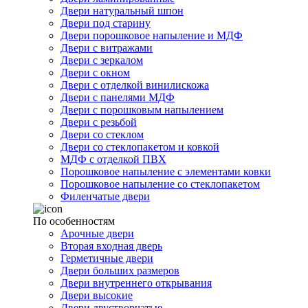
Двери натуральный шпон
Двери под старину
Двери порошковое напыление и МДФ
Двери с витражами
Двери с зеркалом
Двери с окном
Двери с отделкой винилискожа
Двери с панелями МДФ
Двери с порошковым напылением
Двери с резьбой
Двери со стеклом
Двери со стеклопакетом и ковкой
МДФ с отделкой ПВХ
Порошковое напыление с элементами ковки
Порошковое напыление со стеклопакетом
Филенчатые двери
По особенностям
Арочные двери
Вторая входная дверь
Герметичные двери
Двери больших размеров
Двери внутреннего открывания
Двери высокие
Двери двустворчатые