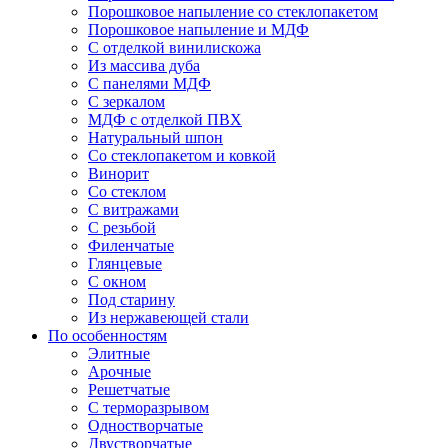
Порошковое напыление со стеклопакетом
Порошковое напыление и МДФ
С отделкой винилискожа
Из массива дуба
С панелями МДФ
С зеркалом
МДФ с отделкой ПВХ
Натуральный шпон
Со стеклопакетом и ковкой
Винорит
Со стеклом
С витражами
С резьбой
Филенчатые
Глянцевые
С окном
Под старину
Из нержавеющей стали
По особенностям
Элитные
Арочные
Решетчатые
С терморазрывом
Одностворчатые
Двустворчатые