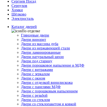
Сергиев Посад
Серпухов
Химки
Щёлково
Электросталь
Каталог дверей
По отделке
Глянцевые двери
Двери винорит
Двери из массива дуба
Двери из нержавеющей стали
Двери ламинированные
Двери натуральный шпон
Двери под старину
Двери порошковое напыление и МДФ
Двери с витражами
Двери с зеркалом
Двери с окном
Двери с отделкой винилискожа
Двери с панелями МДФ
Двери с порошковым напылением
Двери с резьбой
Двери со стеклом
Двери со стеклопакетом и ковкой