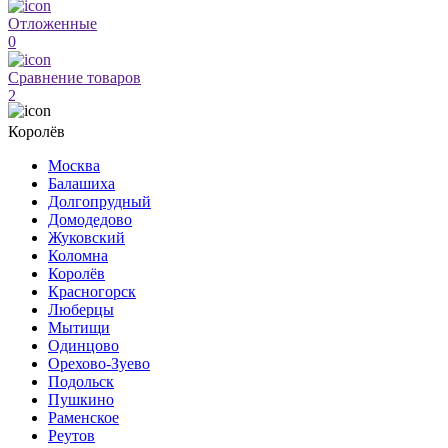
Отложенные
0
Сравнение товаров
2
Королёв
Москва
Балашиха
Долгопрудный
Домодедово
Жуковский
Коломна
Королёв
Красногорск
Люберцы
Мытищи
Одинцово
Орехово-Зуево
Подольск
Пушкино
Раменское
Реутов