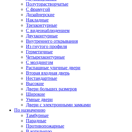
Полуторастворчатые
С фрамугой
Дизайнерские
Накладные
Трехконтурные
С видеонаблюдением
Двухконтурные
Внутреннего открывания
Из гнутого профиля
Герметичные
Четырехконтурные
С молдингом
Распашные уличные двери
Вторая входная дверь
Нестандартные
Высокие
Двери больших размеров
Широкие
Умные двери
Двери с электронными замками
По назначению
Тамбурные
Парадные
Противопожарные
В котельную