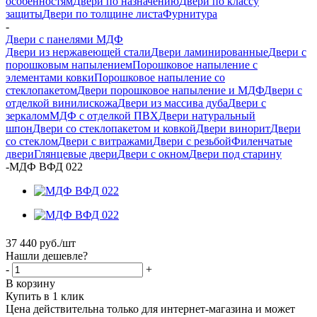
особенностям
Двери по назначению
Двери по классу
защиты
Двери по толщине листа
Фурнитура
-
Двери с панелями МДФ
Двери из нержавеющей стали
Двери ламинированные
Двери с
порошковым напылением
Порошковое напыление с
элементами ковки
Порошковое напыление со
стеклопакетом
Двери порошковое напыление и МДФ
Двери с
отделкой винилискожа
Двери из массива дуба
Двери с
зеркалом
МДФ с отделкой ПВХ
Двери натуральный
шпон
Двери со стеклопакетом и ковкой
Двери винорит
Двери
со стеклом
Двери с витражами
Двери с резьбой
Филенчатые
двери
Глянцевые двери
Двери с окном
Двери под старину
-
МДФ ВФД 022
37 440
руб.
/шт
Нашли дешевле?
-
+
В корзину
Купить в 1 клик
Цена действительна только для интернет-магазина и может