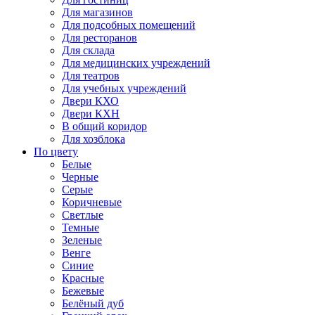
Для магазинов
Для подсобных помещений
Для ресторанов
Для склада
Для медицинских учреждений
Для театров
Для учебных учреждений
Двери КХО
Двери КХН
В общий коридор
Для хозблока
По цвету
Белые
Черные
Серые
Коричневые
Светлые
Темные
Зеленые
Венге
Синие
Красные
Бежевые
Белёный дуб