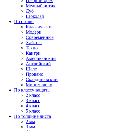
Грецкий орех
Медный антик
Дуб
Шоколад
По стилю
Классические
Модерн
Современные
Хай-тек
Техно
Кантри
Американский
Английский
Шале
Прованс
Скандинавский
Минимализм
По классу защиты
2 класс
3 класс
4 класс
5 класс
По толщине листа
2 мм
3 мм