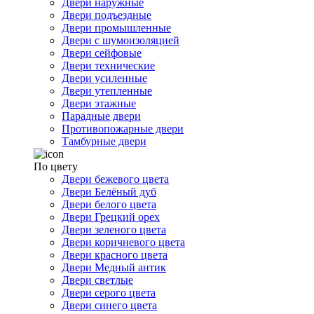
Двери наружные
Двери подъездные
Двери промышленные
Двери с шумоизоляцией
Двери сейфовые
Двери технические
Двери усиленные
Двери утепленные
Двери этажные
Парадные двери
Противопожарные двери
Тамбурные двери
По цвету
Двери бежевого цвета
Двери Белёный дуб
Двери белого цвета
Двери Грецкий орех
Двери зеленого цвета
Двери коричневого цвета
Двери красного цвета
Двери Медный антик
Двери светлые
Двери серого цвета
Двери синего цвета