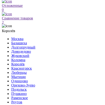
Отложенные
0
Сравнение товаров
2
Королёв
Москва
Балашиха
Долгопрудный
Домодедово
Жуковский
Коломна
Королёв
Красногорск
Люберцы
Мытищи
Одинцово
Орехово-Зуево
Подольск
Пушкино
Раменское
Реутов