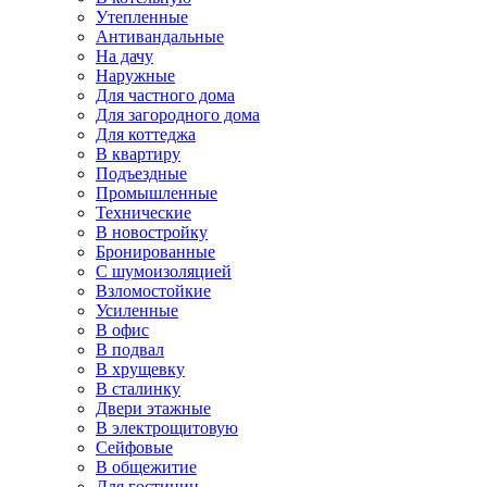
Утепленные
Антивандальные
На дачу
Наружные
Для частного дома
Для загородного дома
Для коттеджа
В квартиру
Подъездные
Промышленные
Технические
В новостройку
Бронированные
С шумоизоляцией
Взломостойкие
Усиленные
В офис
В подвал
В хрущевку
В сталинку
Двери этажные
В электрощитовую
Сейфовые
В общежитие
Для гостиниц