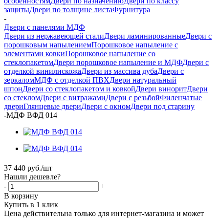
особенностям
Двери по назначению
Двери по классу
защиты
Двери по толщине листа
Фурнитура
-
Двери с панелями МДФ
Двери из нержавеющей стали
Двери ламинированные
Двери с
порошковым напылением
Порошковое напыление с
элементами ковки
Порошковое напыление со
стеклопакетом
Двери порошковое напыление и МДФ
Двери с
отделкой винилискожа
Двери из массива дуба
Двери с
зеркалом
МДФ с отделкой ПВХ
Двери натуральный
шпон
Двери со стеклопакетом и ковкой
Двери винорит
Двери
со стеклом
Двери с витражами
Двери с резьбой
Филенчатые
двери
Глянцевые двери
Двери с окном
Двери под старину
-
МДФ ВФД 014
37 440
руб.
/шт
Нашли дешевле?
-
+
В корзину
Купить в 1 клик
Цена действительна только для интернет-магазина и может