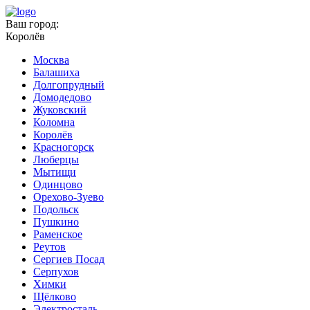
Ваш город:
Королёв
Москва
Балашиха
Долгопрудный
Домодедово
Жуковский
Коломна
Королёв
Красногорск
Люберцы
Мытищи
Одинцово
Орехово-Зуево
Подольск
Пушкино
Раменское
Реутов
Сергиев Посад
Серпухов
Химки
Щёлково
Электросталь