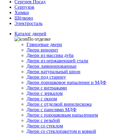
Сергиев Посад
Серпухов
Химки
Щёлково
Электросталь
Каталог дверей
По отделке
Глянцевые двери
Двери винорит
Двери из массива дуба
Двери из нержавеющей стали
Двери ламинированные
Двери натуральный шпон
Двери под старину
Двери порошковое напыление и МДФ
Двери с витражами
Двери с зеркалом
Двери с окном
Двери с отделкой винилискожа
Двери с панелями МДФ
Двери с порошковым напылением
Двери с резьбой
Двери со стеклом
Двери со стеклопакетом и ковкой