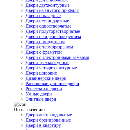
Двери двухконтурные
Двери из гнутого профиля
Двери накладные
Двери нестандартные
Двери одностворчатые
Двери полуторастворчатые
Двери с видеонаблюдением
Двери с молдингом
Двери с терморазрывом
Двери с фрамугой
Двери с электронными замками
Двери трехконтурные
Двери четырехконтурные
Двери широкие
Дизайнерские двери
Распашные уличные двери
Решетчатые двери
Умные двери
Элитные двери
По назначению
Двери антивандальные
Двери бронированные
Двери в квартиру