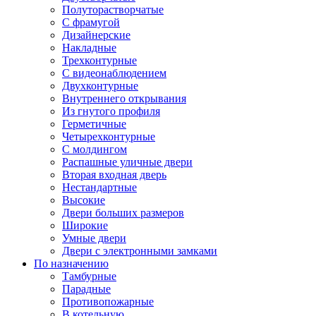
Полуторастворчатые
С фрамугой
Дизайнерские
Накладные
Трехконтурные
С видеонаблюдением
Двухконтурные
Внутреннего открывания
Из гнутого профиля
Герметичные
Четырехконтурные
С молдингом
Распашные уличные двери
Вторая входная дверь
Нестандартные
Высокие
Двери больших размеров
Широкие
Умные двери
Двери с электронными замками
По назначению
Тамбурные
Парадные
Противопожарные
В котельную