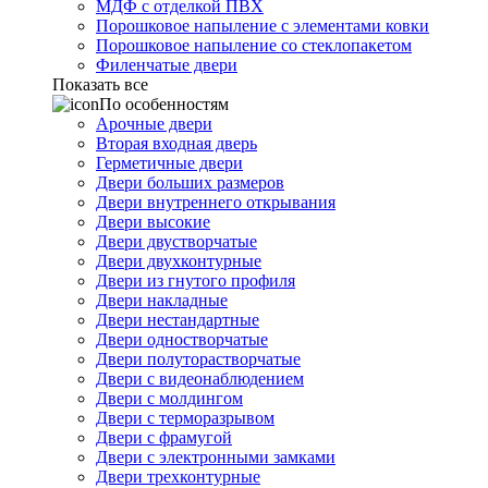
МДФ с отделкой ПВХ
Порошковое напыление с элементами ковки
Порошковое напыление со стеклопакетом
Филенчатые двери
Показать все
По особенностям
Арочные двери
Вторая входная дверь
Герметичные двери
Двери больших размеров
Двери внутреннего открывания
Двери высокие
Двери двустворчатые
Двери двухконтурные
Двери из гнутого профиля
Двери накладные
Двери нестандартные
Двери одностворчатые
Двери полуторастворчатые
Двери с видеонаблюдением
Двери с молдингом
Двери с терморазрывом
Двери с фрамугой
Двери с электронными замками
Двери трехконтурные