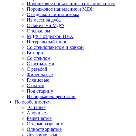
Порошковое напыление со стеклопакетом
Порошковое напыление и МДФ
С отделкой винилискожа
Из массива дуба
С панелями МДФ
С зеркалом
МДФ с отделкой ПВХ
Натуральный шпон
Со стеклопакетом и ковкой
Винорит
Со стеклом
С витражами
С резьбой
Филенчатые
Глянцевые
С окном
Под старину
Из нержавеющей стали
По особенностям
Элитные
Арочные
Решетчатые
С терморазрывом
Одностворчатые
Двустворчатые