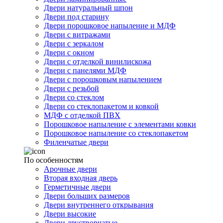
Двери натуральный шпон
Двери под старину
Двери порошковое напыление и МДФ
Двери с витражами
Двери с зеркалом
Двери с окном
Двери с отделкой винилискожа
Двери с панелями МДФ
Двери с порошковым напылением
Двери с резьбой
Двери со стеклом
Двери со стеклопакетом и ковкой
МДФ с отделкой ПВХ
Порошковое напыление с элементами ковки
Порошковое напыление со стеклопакетом
Филенчатые двери
По особенностям
Арочные двери
Вторая входная дверь
Герметичные двери
Двери больших размеров
Двери внутреннего открывания
Двери высокие
Двери двустворчатые