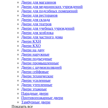
Двери для магазинов
Двери для медицинских учреждений
Двери для подсобных помещений
Двери для ресторанов
Двери для склада
Двери для театров
Двери для учебных учреждений
Двери для хозблока
Двери для частного дома
Двери КХН
Двери КХО
Двери на дачу
Двери наружные
Двери подъездные
Двери промышленные
Двери с шумоизоляцией
Двери сейфовые
Двери технические
Двери усиленные
Двери утепленные
Двери этажные
Парадные двери
Противопожарные двери
Тамбурные двери
Показать все