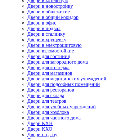
Двери в котельную
Двери в новостройку
Двери в общежитие
Двери в общий коридор
Двери в офис
Двери в подвал
Двери в сталинку
Двери в хрущевку
Двери в электрощитовую
Двери взломостойкие
Двери для гостиниц
Двери для загородного дома
Двери для коттеджа
Двери для магазинов
Двери для медицинских учреждений
Двери для подсобных помещений
Двери для ресторанов
Двери для склада
Двери для театров
Двери для учебных учреждений
Двери для хозблока
Двери для частного дома
Двери КХН
Двери КХО
Двери на дачу