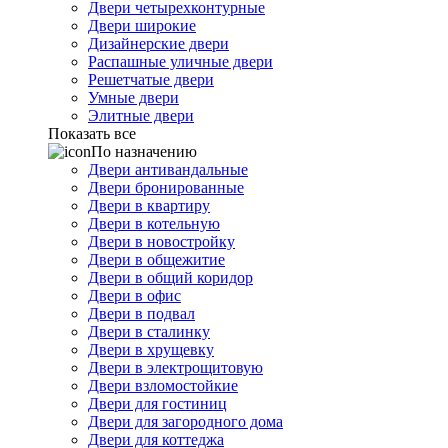
Двери четырехконтурные
Двери широкие
Дизайнерские двери
Распашные уличные двери
Решетчатые двери
Умные двери
Элитные двери
Показать все
По назначению
Двери антивандальные
Двери бронированные
Двери в квартиру
Двери в котельную
Двери в новостройку
Двери в общежитие
Двери в общий коридор
Двери в офис
Двери в подвал
Двери в сталинку
Двери в хрущевку
Двери в электрощитовую
Двери взломостойкие
Двери для гостиниц
Двери для загородного дома
Двери для коттеджа