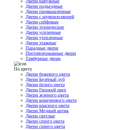
Двери наружные
Двери подъездные
Двери промышленные
Двери с шумоизоляцией
Двери сейфовые
Двери технические
Двери усиленные
Двери утепленные
Двери этажные
Парадные двери
Противопожарные двери
Тамбурные двери
По цвету
Двери бежевого цвета
Двери Белёный дуб
Двери белого цвета
Двери Грецкий орех
Двери зеленого цвета
Двери коричневого цвета
Двери красного цвета
Двери Медный антик
Двери светлые
Двери серого цвета
Двери синего цвета