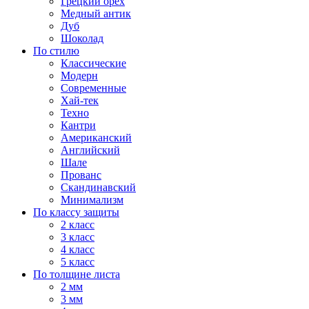
Грецкий орех
Медный антик
Дуб
Шоколад
По стилю
Классические
Модерн
Современные
Хай-тек
Техно
Кантри
Американский
Английский
Шале
Прованс
Скандинавский
Минимализм
По классу защиты
2 класс
3 класс
4 класс
5 класс
По толщине листа
2 мм
3 мм