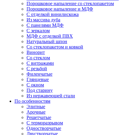
Порошковое напыление со стеклопакетом
Порошковое напыление и МДФ
С отделкой винилискожа
Из массива дуба
С панелями МДФ
С зеркалом
МДФ с отделкой ПВХ
Натуральный шпон
Со стеклопакетом и ковкой
Винорит
Со стеклом
С витражами
С резьбой
Филенчатые
Глянцевые
С окном
Под старину
Из нержавеющей стали
По особенностям
Элитные
Арочные
Решетчатые
С терморазрывом
Одностворчатые
Двустворчатые