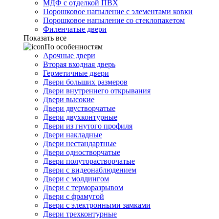
МДФ с отделкой ПВХ
Порошковое напыление с элементами ковки
Порошковое напыление со стеклопакетом
Филенчатые двери
Показать все
По особенностям
Арочные двери
Вторая входная дверь
Герметичные двери
Двери больших размеров
Двери внутреннего открывания
Двери высокие
Двери двустворчатые
Двери двухконтурные
Двери из гнутого профиля
Двери накладные
Двери нестандартные
Двери одностворчатые
Двери полуторастворчатые
Двери с видеонаблюдением
Двери с молдингом
Двери с терморазрывом
Двери с фрамугой
Двери с электронными замками
Двери трехконтурные