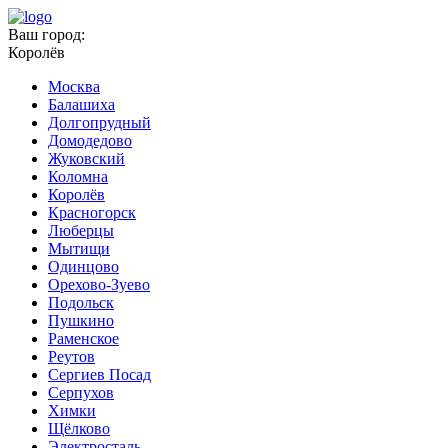
Ваш город:
Королёв
Москва
Балашиха
Долгопрудный
Домодедово
Жуковский
Коломна
Королёв
Красногорск
Люберцы
Мытищи
Одинцово
Орехово-Зуево
Подольск
Пушкино
Раменское
Реутов
Сергиев Посад
Серпухов
Химки
Щёлково
Электросталь