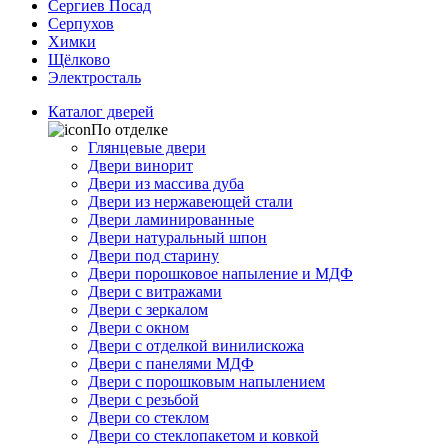
Сергиев Посад
Серпухов
Химки
Щёлково
Электросталь
Каталог дверей
По отделке
Глянцевые двери
Двери винорит
Двери из массива дуба
Двери из нержавеющей стали
Двери ламинированные
Двери натуральный шпон
Двери под старину
Двери порошковое напыление и МДФ
Двери с витражами
Двери с зеркалом
Двери с окном
Двери с отделкой винилискожа
Двери с панелями МДФ
Двери с порошковым напылением
Двери с резьбой
Двери со стеклом
Двери со стеклопакетом и ковкой