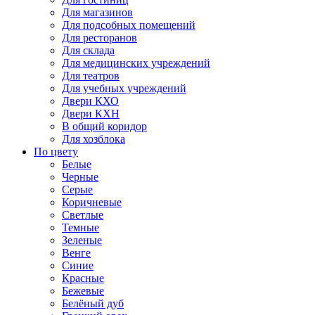
Для магазинов
Для подсобных помещений
Для ресторанов
Для склада
Для медицинских учреждений
Для театров
Для учебных учреждений
Двери КХО
Двери КХН
В общий коридор
Для хозблока
По цвету
Белые
Черные
Серые
Коричневые
Светлые
Темные
Зеленые
Венге
Синие
Красные
Бежевые
Белёный дуб