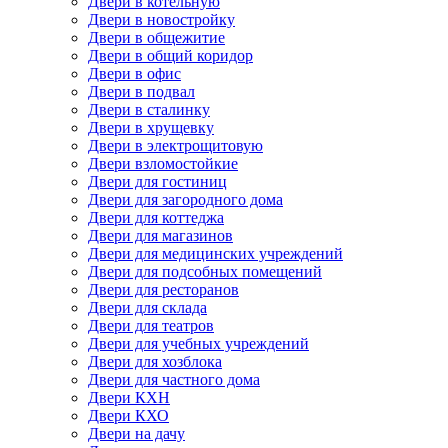
Двери в котельную
Двери в новостройку
Двери в общежитие
Двери в общий коридор
Двери в офис
Двери в подвал
Двери в сталинку
Двери в хрущевку
Двери в электрощитовую
Двери взломостойкие
Двери для гостиниц
Двери для загородного дома
Двери для коттеджа
Двери для магазинов
Двери для медицинских учреждений
Двери для подсобных помещений
Двери для ресторанов
Двери для склада
Двери для театров
Двери для учебных учреждений
Двери для хозблока
Двери для частного дома
Двери КХН
Двери КХО
Двери на дачу