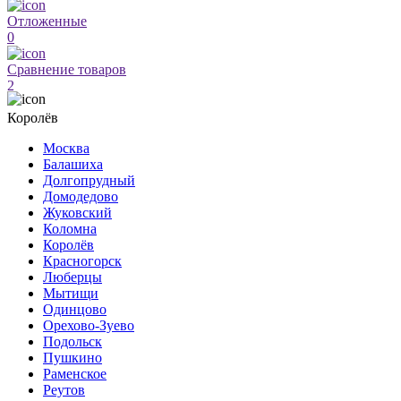
Отложенные
0
Сравнение товаров
2
Королёв
Москва
Балашиха
Долгопрудный
Домодедово
Жуковский
Коломна
Королёв
Красногорск
Люберцы
Мытищи
Одинцово
Орехово-Зуево
Подольск
Пушкино
Раменское
Реутов