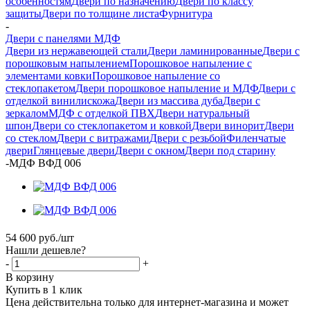
особенностям
Двери по назначению
Двери по классу
защиты
Двери по толщине листа
Фурнитура
-
Двери с панелями МДФ
Двери из нержавеющей стали
Двери ламинированные
Двери с
порошковым напылением
Порошковое напыление с
элементами ковки
Порошковое напыление со
стеклопакетом
Двери порошковое напыление и МДФ
Двери с
отделкой винилискожа
Двери из массива дуба
Двери с
зеркалом
МДФ с отделкой ПВХ
Двери натуральный
шпон
Двери со стеклопакетом и ковкой
Двери винорит
Двери
со стеклом
Двери с витражами
Двери с резьбой
Филенчатые
двери
Глянцевые двери
Двери с окном
Двери под старину
-
МДФ ВФД 006
54 600
руб.
/шт
Нашли дешевле?
-
+
В корзину
Купить в 1 клик
Цена действительна только для интернет-магазина и может