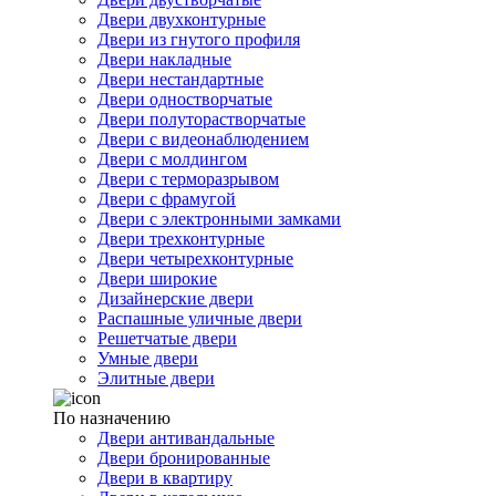
Двери двухконтурные
Двери из гнутого профиля
Двери накладные
Двери нестандартные
Двери одностворчатые
Двери полуторастворчатые
Двери с видеонаблюдением
Двери с молдингом
Двери с терморазрывом
Двери с фрамугой
Двери с электронными замками
Двери трехконтурные
Двери четырехконтурные
Двери широкие
Дизайнерские двери
Распашные уличные двери
Решетчатые двери
Умные двери
Элитные двери
По назначению
Двери антивандальные
Двери бронированные
Двери в квартиру