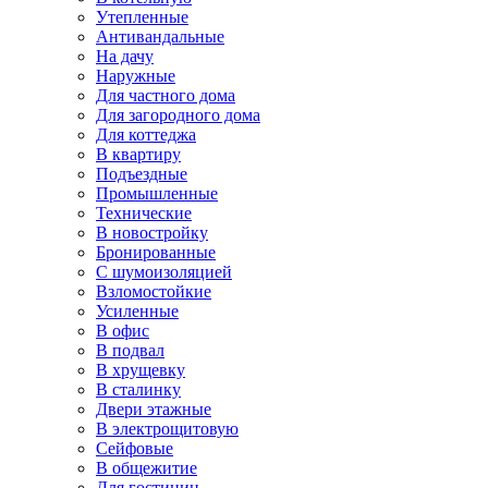
Утепленные
Антивандальные
На дачу
Наружные
Для частного дома
Для загородного дома
Для коттеджа
В квартиру
Подъездные
Промышленные
Технические
В новостройку
Бронированные
С шумоизоляцией
Взломостойкие
Усиленные
В офис
В подвал
В хрущевку
В сталинку
Двери этажные
В электрощитовую
Сейфовые
В общежитие
Для гостиниц