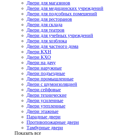
Двери для магазинов
Двери для медицинских учреждений
Двери для подсобных помещений
Двери для ресторанов
Двери для склада
Двери для театров
Двери для учебных учреждений
Двери для хозблока
Двери для частного дома
Двери КХН
Двери КХО
Двери на дачу
Двери наружные
Двери подъездные
Двери промышленные
Двери с шумоизоляцией
Двери сейфовые
Двери технические
Двери усиленные
Двери утепленные
Двери этажные
Парадные двери
Противопожарные двери
Тамбурные двери
Показать все