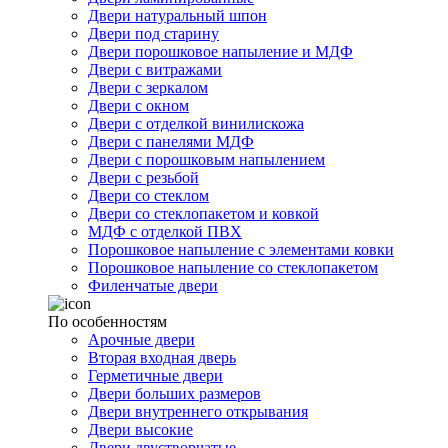
Двери натуральный шпон
Двери под старину
Двери порошковое напыление и МДФ
Двери с витражами
Двери с зеркалом
Двери с окном
Двери с отделкой винилискожа
Двери с панелями МДФ
Двери с порошковым напылением
Двери с резьбой
Двери со стеклом
Двери со стеклопакетом и ковкой
МДФ с отделкой ПВХ
Порошковое напыление с элементами ковки
Порошковое напыление со стеклопакетом
Филенчатые двери
По особенностям
Арочные двери
Вторая входная дверь
Герметичные двери
Двери больших размеров
Двери внутреннего открывания
Двери высокие
Двери двустворчатые