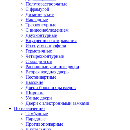
Полуторастворчатые
С фрамугой
Дизайнерские
Накладные
Трехконтурные
С видеонаблюдением
Двухконтурные
Внутреннего открывания
Из гнутого профиля
Герметичные
Четырехконтурные
С молдингом
Распашные уличные двери
Вторая входная дверь
Нестандартные
Высокие
Двери больших размеров
Широкие
Умные двери
Двери с электронными замками
По назначению
Тамбурные
Парадные
Противопожарные
В котельную