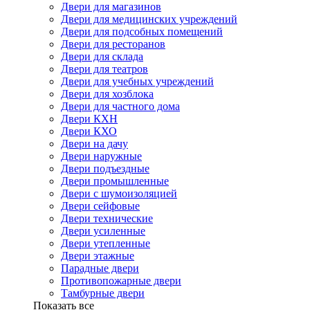
Двери для магазинов
Двери для медицинских учреждений
Двери для подсобных помещений
Двери для ресторанов
Двери для склада
Двери для театров
Двери для учебных учреждений
Двери для хозблока
Двери для частного дома
Двери КХН
Двери КХО
Двери на дачу
Двери наружные
Двери подъездные
Двери промышленные
Двери с шумоизоляцией
Двери сейфовые
Двери технические
Двери усиленные
Двери утепленные
Двери этажные
Парадные двери
Противопожарные двери
Тамбурные двери
Показать все