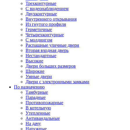
Трехконтурные
С видеонаблюдением
Двухконтурные
Внутреннего открывания
Из гнутого профиля
Герметичные
Четырехконтурные
С молдингом
Распашные уличные двери
Вторая входная дверь
Нестандартные
Высокие
Двери больших размеров
Широкие
Умные двери
Двери с электронными замками
По назначению
Тамбурные
Парадные
Противопожарные
В котельную
Утепленные
Антивандальные
На дачу
Наружные