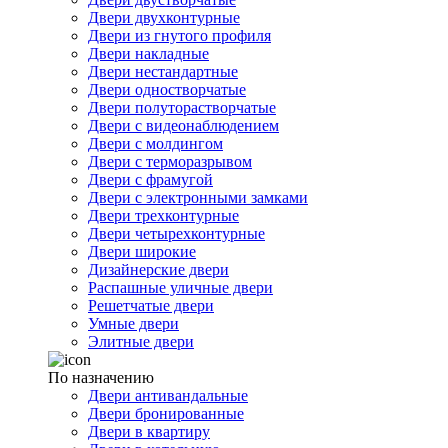
Двери двухконтурные
Двери из гнутого профиля
Двери накладные
Двери нестандартные
Двери одностворчатые
Двери полуторастворчатые
Двери с видеонаблюдением
Двери с молдингом
Двери с терморазрывом
Двери с фрамугой
Двери с электронными замками
Двери трехконтурные
Двери четырехконтурные
Двери широкие
Дизайнерские двери
Распашные уличные двери
Решетчатые двери
Умные двери
Элитные двери
По назначению
Двери антивандальные
Двери бронированные
Двери в квартиру