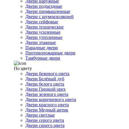
Двери наружные
Двери подъездные
Двери промышленные
Двери с шумоизоляцией
Двери сейфовые
Двери технические
Двери усиленные
Двери утепленные
Двери этажные
Парадные двери
Противопожарные двери
Тамбурные двери
По цвету
Двери бежевого цвета
Двери Белёный дуб
Двери белого цвета
Двери Грецкий орех
Двери зеленого цвета
Двери коричневого цвета
Двери красного цвета
Двери Медный антик
Двери светлые
Двери серого цвета
Двери синего цвета