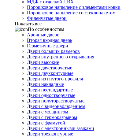
МДФ с отделкой ПВХ
Порошковое напыление с элементами ковки
Порошковое напыление со стеклопакетом
Филенчатые двери
Показать все
По особенностям
Арочные двери
Вторая входная дверь
Герметичные двери
Двери больших размеров
Двери внутреннего открывания
Двери высокие
Двери двустворчатые
Двери двухконтурные
Двери из гнутого профиля
Двери накладные
Двери нестандартные
Двери одностворчатые
Двери полуторастворчатые
Двери с видеонаблюдением
Двери с молдингом
Двери с терморазрывом
Двери с фрамугой
Двери с электронными замками
Двери трехконтурные