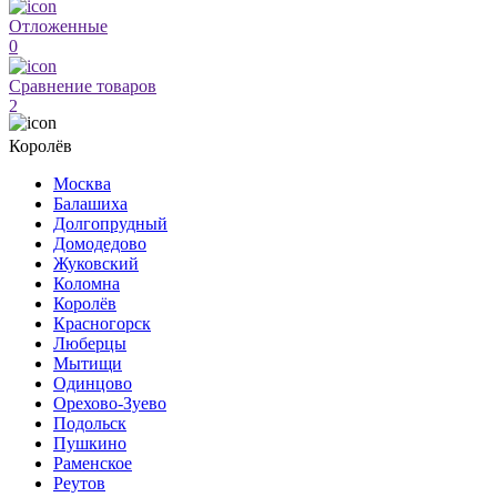
Отложенные
0
Сравнение товаров
2
Королёв
Москва
Балашиха
Долгопрудный
Домодедово
Жуковский
Коломна
Королёв
Красногорск
Люберцы
Мытищи
Одинцово
Орехово-Зуево
Подольск
Пушкино
Раменское
Реутов