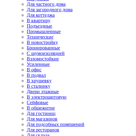
Для частного дома
Для загородного дома
Для коттеджа
В квартиру
Подъездные
Промышленные
Технические
В новостройку
Бронированные
С шумоизоляцией
Взломостойкие
Усиленные
В офис
В подвал
В хрущевку
В сталинку
Двери этажные
В электрощитовую
Сейфовые
В общежитие
Для гостиниц
Для магазинов
Для подсобных помещений
Для ресторанов
Для склада