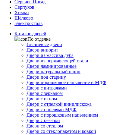
Сергиев Посад
Серпухов
Химки
Щёлково
Электросталь
Каталог дверей
По отделке
Глянцевые двери
Двери винорит
Двери из массива дуба
Двери из нержавеющей стали
Двери ламинированные
Двери натуральный шпон
Двери под старину
Двери порошковое напыление и МДФ
Двери с витражами
Двери с зеркалом
Двери с окном
Двери с отделкой винилискожа
Двери с панелями МДФ
Двери с порошковым напылением
Двери с резьбой
Двери со стеклом
Двери со стеклопакетом и ковкой