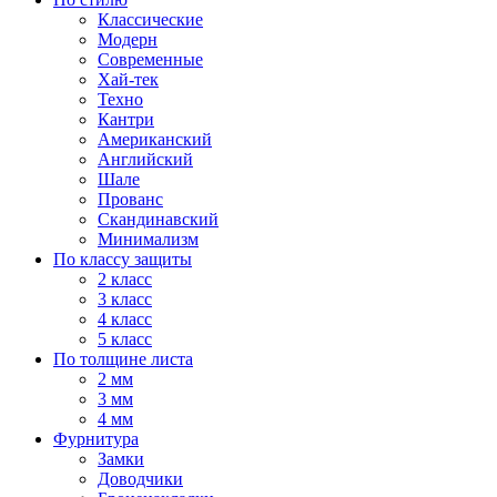
Классические
Модерн
Современные
Хай-тек
Техно
Кантри
Американский
Английский
Шале
Прованс
Скандинавский
Минимализм
По классу защиты
2 класс
3 класс
4 класс
5 класс
По толщине листа
2 мм
3 мм
4 мм
Фурнитура
Замки
Доводчики