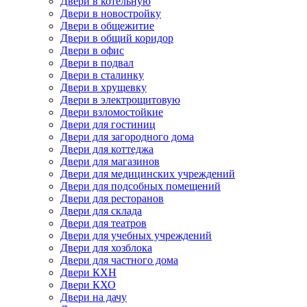
Двери в котельную
Двери в новостройку
Двери в общежитие
Двери в общий коридор
Двери в офис
Двери в подвал
Двери в сталинку
Двери в хрущевку
Двери в электрощитовую
Двери взломостойкие
Двери для гостиниц
Двери для загородного дома
Двери для коттеджа
Двери для магазинов
Двери для медицинских учреждений
Двери для подсобных помещений
Двери для ресторанов
Двери для склада
Двери для театров
Двери для учебных учреждений
Двери для хозблока
Двери для частного дома
Двери КХН
Двери КХО
Двери на дачу