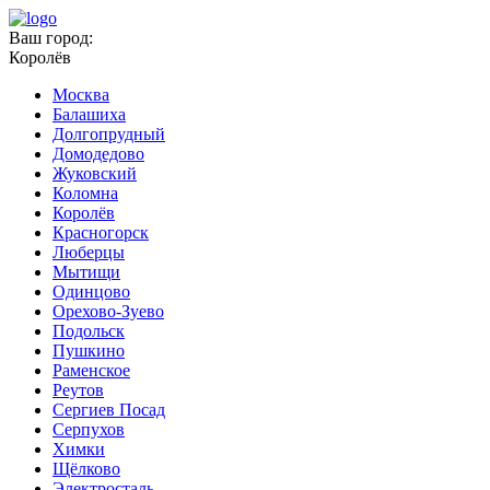
Ваш город:
Королёв
Москва
Балашиха
Долгопрудный
Домодедово
Жуковский
Коломна
Королёв
Красногорск
Люберцы
Мытищи
Одинцово
Орехово-Зуево
Подольск
Пушкино
Раменское
Реутов
Сергиев Посад
Серпухов
Химки
Щёлково
Электросталь