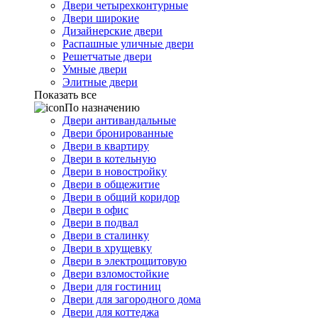
Двери четырехконтурные
Двери широкие
Дизайнерские двери
Распашные уличные двери
Решетчатые двери
Умные двери
Элитные двери
Показать все
По назначению
Двери антивандальные
Двери бронированные
Двери в квартиру
Двери в котельную
Двери в новостройку
Двери в общежитие
Двери в общий коридор
Двери в офис
Двери в подвал
Двери в сталинку
Двери в хрущевку
Двери в электрощитовую
Двери взломостойкие
Двери для гостиниц
Двери для загородного дома
Двери для коттеджа