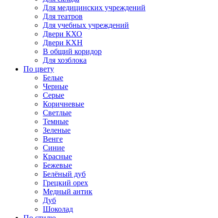
Для медицинских учреждений
Для театров
Для учебных учреждений
Двери КХО
Двери КХН
В общий коридор
Для хозблока
По цвету
Белые
Черные
Серые
Коричневые
Светлые
Темные
Зеленые
Венге
Синие
Красные
Бежевые
Белёный дуб
Грецкий орех
Медный антик
Дуб
Шоколад
По стилю