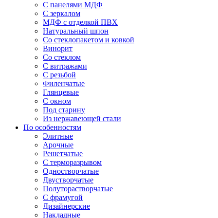
С панелями МДФ
С зеркалом
МДФ с отделкой ПВХ
Натуральный шпон
Со стеклопакетом и ковкой
Винорит
Со стеклом
С витражами
С резьбой
Филенчатые
Глянцевые
С окном
Под старину
Из нержавеющей стали
По особенностям
Элитные
Арочные
Решетчатые
С терморазрывом
Одностворчатые
Двустворчатые
Полуторастворчатые
С фрамугой
Дизайнерские
Накладные