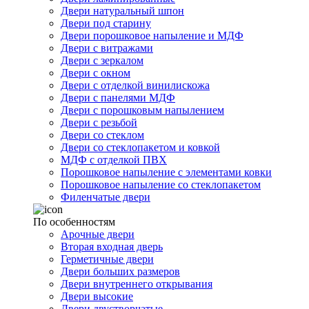
Двери натуральный шпон
Двери под старину
Двери порошковое напыление и МДФ
Двери с витражами
Двери с зеркалом
Двери с окном
Двери с отделкой винилискожа
Двери с панелями МДФ
Двери с порошковым напылением
Двери с резьбой
Двери со стеклом
Двери со стеклопакетом и ковкой
МДФ с отделкой ПВХ
Порошковое напыление с элементами ковки
Порошковое напыление со стеклопакетом
Филенчатые двери
По особенностям
Арочные двери
Вторая входная дверь
Герметичные двери
Двери больших размеров
Двери внутреннего открывания
Двери высокие
Двери двустворчатые