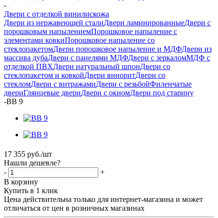
-
Двери с отделкой винилискожа
Двери из нержавеющей стали
Двери ламинированные
Двери с
порошковым напылением
Порошковое напыление с
элементами ковки
Порошковое напыление со
стеклопакетом
Двери порошковое напыление и МДФ
Двери из
массива дуба
Двери с панелями МДФ
Двери с зеркалом
МДФ с
отделкой ПВХ
Двери натуральный шпон
Двери со
стеклопакетом и ковкой
Двери винорит
Двери со
стеклом
Двери с витражами
Двери с резьбой
Филенчатые
двери
Глянцевые двери
Двери с окном
Двери под старину
-
ВВ 9
17 355
руб.
/шт
Нашли дешевле?
-
+
В корзину
Купить в 1 клик
Цена действительна только для интернет-магазина и может
отличаться от цен в розничных магазинах