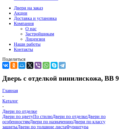
Двери на заказ
Акции
Доставка и установка
Компания
О нас
Застройщикам
Лицензии
Наши работы
Контакты
Поделиться
Дверь с отделкой винилискожа, ВВ 9
Главная
-
Каталог
-
Двери по отделке
Двери по цвету
По стилю
Двери по отделке
Двери по
особенностям
Двери по назначению
Двери по классу
защиты
Двери по толщине листа
Фурнитура