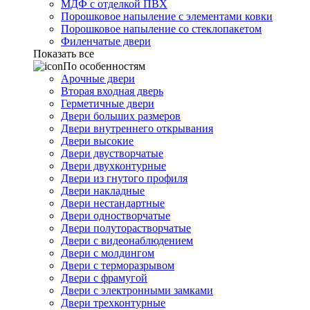
МДФ с отделкой ПВХ
Порошковое напыление с элементами ковки
Порошковое напыление со стеклопакетом
Филенчатые двери
Показать все
По особенностям
Арочные двери
Вторая входная дверь
Герметичные двери
Двери больших размеров
Двери внутреннего открывания
Двери высокие
Двери двустворчатые
Двери двухконтурные
Двери из гнутого профиля
Двери накладные
Двери нестандартные
Двери одностворчатые
Двери полуторастворчатые
Двери с видеонаблюдением
Двери с молдингом
Двери с терморазрывом
Двери с фрамугой
Двери с электронными замками
Двери трехконтурные