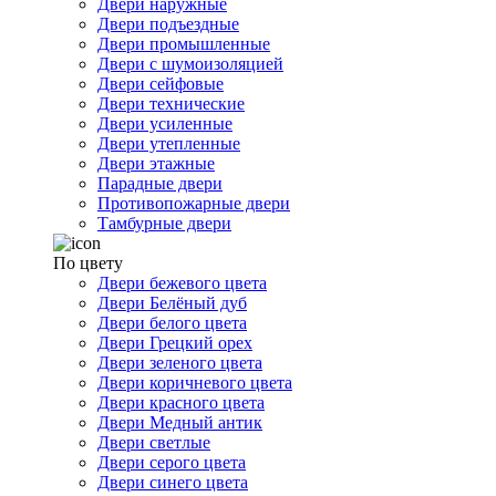
Двери наружные
Двери подъездные
Двери промышленные
Двери с шумоизоляцией
Двери сейфовые
Двери технические
Двери усиленные
Двери утепленные
Двери этажные
Парадные двери
Противопожарные двери
Тамбурные двери
По цвету
Двери бежевого цвета
Двери Белёный дуб
Двери белого цвета
Двери Грецкий орех
Двери зеленого цвета
Двери коричневого цвета
Двери красного цвета
Двери Медный антик
Двери светлые
Двери серого цвета
Двери синего цвета