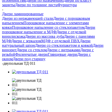
особенностям
Двери по назначению
Двери по классу
защиты
Двери по толщине листа
Фурнитура
-
Двери ламинированные
Двери из нержавеющей стали
Двери с порошковым
напылением
Порошковое напыление с элементами
ковки
Порошковое напыление со стеклопакетом
Двери
порошковое напыление и МДФ
Двери с отделкой
винилискожа
Двери из массива дуба
Двери с панелями
МДФ
Двери с зеркалом
МДФ с отделкой ПВХ
Двери
натуральный шпон
Двери со стеклопакетом и ковкой
Двери
винорит
Двери со стеклом
Двери с витражами
Двери с
резьбой
Филенчатые двери
Глянцевые двери
Двери с
окном
Двери под старину
-
двупольная ТД 011