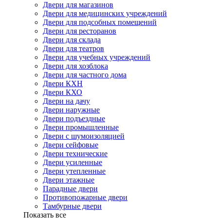
Двери для магазинов
Двери для медицинских учреждений
Двери для подсобных помещений
Двери для ресторанов
Двери для склада
Двери для театров
Двери для учебных учреждений
Двери для хозблока
Двери для частного дома
Двери КХН
Двери КХО
Двери на дачу
Двери наружные
Двери подъездные
Двери промышленные
Двери с шумоизоляцией
Двери сейфовые
Двери технические
Двери усиленные
Двери утепленные
Двери этажные
Парадные двери
Противопожарные двери
Тамбурные двери
Показать все