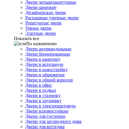
Двери четырехконтурные
Двери широкие
Дизайнерские двери
Распашные уличные двери
Решетчатые двери
Умные двери
Элитные двери
Показать все
По назначению
Двери антивандальные
Двери бронированные
Двери в квартиру
Двери в котельную
Двери в новостройку
Двери в общежитие
Двери в общий коридор
Двери в офис
Двери в подвал
Двери в сталинку
Двери в хрущевку
Двери в электрощитовую
Двери взломостойкие
Двери для гостиниц
Двери для загородного дома
Двери для коттеджа