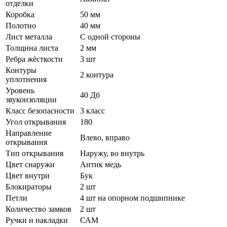
отделки
Коробка
50 мм
Полотно
40 мм
Лист металла
С одной стороны
Толщина листа
2 мм
Ребра жёсткости
3 шт
Контуры
2 контура
уплотнения
Уровень
40 Дб
звукоизоляции
Класс безопасности
3 класс
Угол открывания
180
Направление
Влево, вправо
открывания
Тип открывания
Наружу, во внутрь
Цвет снаружи
Антик медь
Цвет внутри
Бук
Блокираторы
2 шт
Петли
4 шт на опорном подшипнике
Количество замков
2 шт
Ручки и накладки
САМ