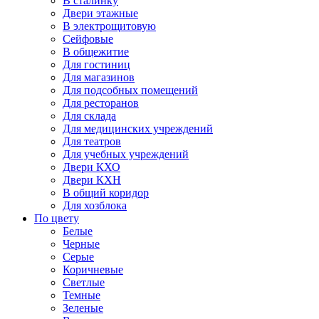
В сталинку
Двери этажные
В электрощитовую
Сейфовые
В общежитие
Для гостиниц
Для магазинов
Для подсобных помещений
Для ресторанов
Для склада
Для медицинских учреждений
Для театров
Для учебных учреждений
Двери КХО
Двери КХН
В общий коридор
Для хозблока
По цвету
Белые
Черные
Серые
Коричневые
Светлые
Темные
Зеленые