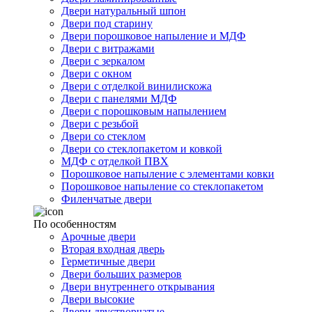
Двери натуральный шпон
Двери под старину
Двери порошковое напыление и МДФ
Двери с витражами
Двери с зеркалом
Двери с окном
Двери с отделкой винилискожа
Двери с панелями МДФ
Двери с порошковым напылением
Двери с резьбой
Двери со стеклом
Двери со стеклопакетом и ковкой
МДФ с отделкой ПВХ
Порошковое напыление с элементами ковки
Порошковое напыление со стеклопакетом
Филенчатые двери
По особенностям
Арочные двери
Вторая входная дверь
Герметичные двери
Двери больших размеров
Двери внутреннего открывания
Двери высокие
Двери двустворчатые