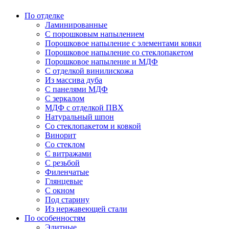
По отделке
Ламинированные
С порошковым напылением
Порошковое напыление с элементами ковки
Порошковое напыление со стеклопакетом
Порошковое напыление и МДФ
С отделкой винилискожа
Из массива дуба
С панелями МДФ
С зеркалом
МДФ с отделкой ПВХ
Натуральный шпон
Со стеклопакетом и ковкой
Винорит
Со стеклом
С витражами
С резьбой
Филенчатые
Глянцевые
С окном
Под старину
Из нержавеющей стали
По особенностям
Элитные