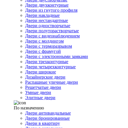
Двери двухконтурные
Двери из гнутого профиля
Двери накладные
Двери нестандартные
Двери одностворчатые
Двери полуторастворчатые
Двери с видеонаблюдением
Двери с молдингом
Двери с терморазрывом
Двери с фрамугой
Двери с электронными замками
Двери трехконтурные
Двери четырехконтурные
Двери широкие
Дизайнерские двери
Распашные уличные двери
Решетчатые двери
Умные двери
Элитные двери
По назначению
Двери антивандальные
Двери бронированные
Двери в квартиру