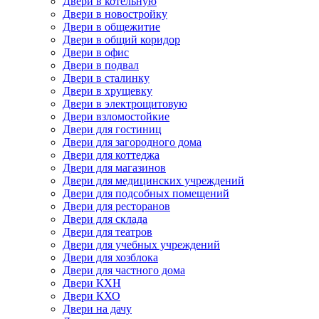
Двери в котельную
Двери в новостройку
Двери в общежитие
Двери в общий коридор
Двери в офис
Двери в подвал
Двери в сталинку
Двери в хрущевку
Двери в электрощитовую
Двери взломостойкие
Двери для гостиниц
Двери для загородного дома
Двери для коттеджа
Двери для магазинов
Двери для медицинских учреждений
Двери для подсобных помещений
Двери для ресторанов
Двери для склада
Двери для театров
Двери для учебных учреждений
Двери для хозблока
Двери для частного дома
Двери КХН
Двери КХО
Двери на дачу