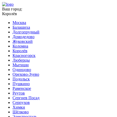
Ваш город:
Королёв
Москва
Балашиха
Долгопрудный
Домодедово
Жуковский
Коломна
Королёв
Красногорск
Люберцы
Мытищи
Одинцово
Орехово-Зуево
Подольск
Пушкино
Раменское
Реутов
Сергиев Посад
Серпухов
Химки
Щёлково
Электросталь