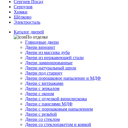
Сергиев Посад
Серпухов
Химки
Щёлково
Электросталь
Каталог дверей
По отделке
Глянцевые двери
Двери винорит
Двери из массива дуба
Двери из нержавеющей стали
Двери ламинированные
Двери натуральный шпон
Двери под старину
Двери порошковое напыление и МДФ
Двери с витражами
Двери с зеркалом
Двери с окном
Двери с отделкой винилискожа
Двери с панелями МДФ
Двери с порошковым напылением
Двери с резьбой
Двери со стеклом
Двери со стеклопакетом и ковкой