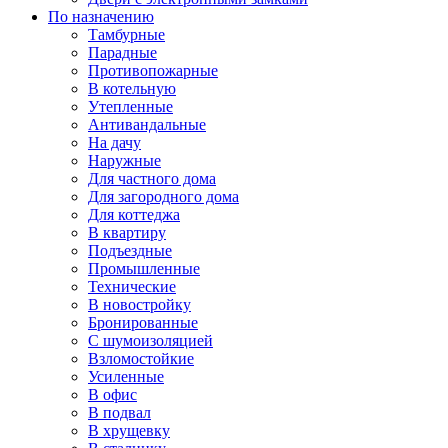
По назначению
Тамбурные
Парадные
Противопожарные
В котельную
Утепленные
Антивандальные
На дачу
Наружные
Для частного дома
Для загородного дома
Для коттеджа
В квартиру
Подъездные
Промышленные
Технические
В новостройку
Бронированные
С шумоизоляцией
Взломостойкие
Усиленные
В офис
В подвал
В хрущевку