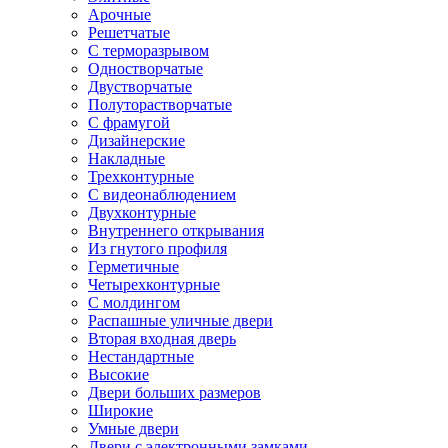
Арочные
Решетчатые
С терморазрывом
Одностворчатые
Двустворчатые
Полуторастворчатые
С фрамугой
Дизайнерские
Накладные
Трехконтурные
С видеонаблюдением
Двухконтурные
Внутреннего открывания
Из гнутого профиля
Герметичные
Четырехконтурные
С молдингом
Распашные уличные двери
Вторая входная дверь
Нестандартные
Высокие
Двери больших размеров
Широкие
Умные двери
Двери с электронными замками