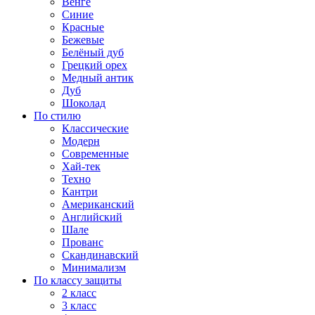
Венге
Синие
Красные
Бежевые
Белёный дуб
Грецкий орех
Медный антик
Дуб
Шоколад
По стилю
Классические
Модерн
Современные
Хай-тек
Техно
Кантри
Американский
Английский
Шале
Прованс
Скандинавский
Минимализм
По классу защиты
2 класс
3 класс