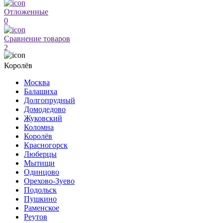
Отложенные
0
Сравнение товаров
2
Королёв
Москва
Балашиха
Долгопрудный
Домодедово
Жуковский
Коломна
Королёв
Красногорск
Люберцы
Мытищи
Одинцово
Орехово-Зуево
Подольск
Пушкино
Раменское
Реутов