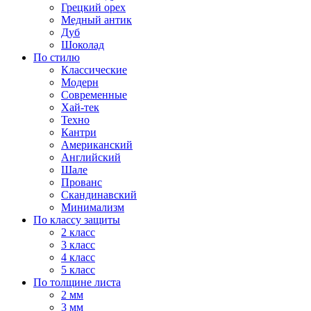
Грецкий орех
Медный антик
Дуб
Шоколад
По стилю
Классические
Модерн
Современные
Хай-тек
Техно
Кантри
Американский
Английский
Шале
Прованс
Скандинавский
Минимализм
По классу защиты
2 класс
3 класс
4 класс
5 класс
По толщине листа
2 мм
3 мм