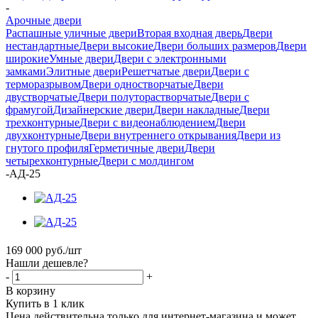
-
Арочные двери
Распашные уличные двери
Вторая входная дверь
Двери
нестандартные
Двери высокие
Двери больших размеров
Двери
широкие
Умные двери
Двери с электронными
замками
Элитные двери
Решетчатые двери
Двери с
терморазрывом
Двери одностворчатые
Двери
двустворчатые
Двери полуторастворчатые
Двери с
фрамугой
Дизайнерские двери
Двери накладные
Двери
трехконтурные
Двери с видеонаблюдением
Двери
двухконтурные
Двери внутреннего открывания
Двери из
гнутого профиля
Герметичные двери
Двери
четырехконтурные
Двери с молдингом
-
АД-25
169 000
руб.
/шт
Нашли дешевле?
-
+
В корзину
Купить в 1 клик
Цена действительна только для интернет-магазина и может