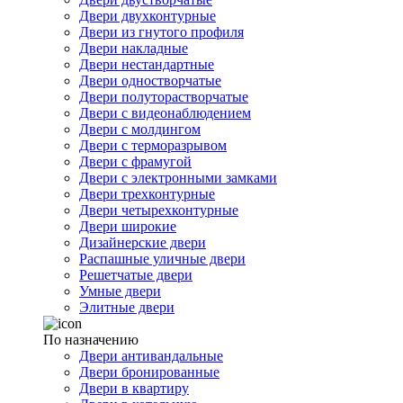
Двери двухконтурные
Двери из гнутого профиля
Двери накладные
Двери нестандартные
Двери одностворчатые
Двери полуторастворчатые
Двери с видеонаблюдением
Двери с молдингом
Двери с терморазрывом
Двери с фрамугой
Двери с электронными замками
Двери трехконтурные
Двери четырехконтурные
Двери широкие
Дизайнерские двери
Распашные уличные двери
Решетчатые двери
Умные двери
Элитные двери
По назначению
Двери антивандальные
Двери бронированные
Двери в квартиру