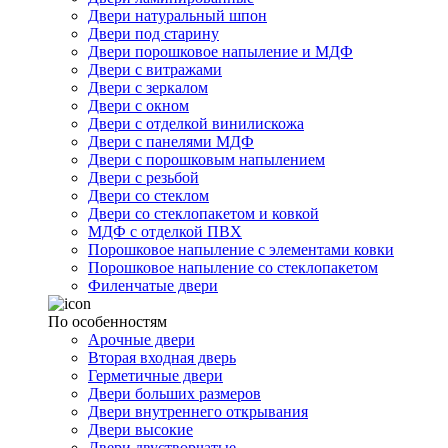
Двери натуральный шпон
Двери под старину
Двери порошковое напыление и МДФ
Двери с витражами
Двери с зеркалом
Двери с окном
Двери с отделкой винилискожа
Двери с панелями МДФ
Двери с порошковым напылением
Двери с резьбой
Двери со стеклом
Двери со стеклопакетом и ковкой
МДФ с отделкой ПВХ
Порошковое напыление с элементами ковки
Порошковое напыление со стеклопакетом
Филенчатые двери
По особенностям
Арочные двери
Вторая входная дверь
Герметичные двери
Двери больших размеров
Двери внутреннего открывания
Двери высокие
Двери двустворчатые