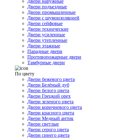
Двери наружные
Двери подъездные
Двери промышленные
Двери с шумоизоляцией
Двери сейфовые
Двери технические
Двери усиленные
Двери утепленные
Двери этажные
Парадные двери
Противопожарные двери
Тамбурные двери
По цвету
Двери бежевого цвета
Двери Белёный дуб
Двери белого цвета
Двери Грецкий орех
Двери зеленого цвета
Двери коричневого цвета
Двери красного цвета
Двери Медный антик
Двери светлые
Двери серого цвета
Двери синего цвета