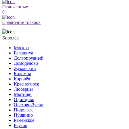
Отложенные
0
Сравнение товаров
2
Королёв
Москва
Балашиха
Долгопрудный
Домодедово
Жуковский
Коломна
Королёв
Красногорск
Люберцы
Мытищи
Одинцово
Орехово-Зуево
Подольск
Пушкино
Раменское
Реутов