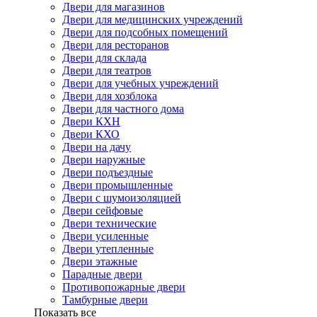
Двери для магазинов
Двери для медицинских учреждений
Двери для подсобных помещений
Двери для ресторанов
Двери для склада
Двери для театров
Двери для учебных учреждений
Двери для хозблока
Двери для частного дома
Двери КХН
Двери КХО
Двери на дачу
Двери наружные
Двери подъездные
Двери промышленные
Двери с шумоизоляцией
Двери сейфовые
Двери технические
Двери усиленные
Двери утепленные
Двери этажные
Парадные двери
Противопожарные двери
Тамбурные двери
Показать все