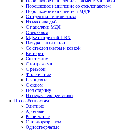
Порошковое напыление с элементами ковки
Порошковое напыление со стеклопакетом
Порошковое напыление и МДФ
С отделкой винилискожа
Из массива дуба
С панелями МДФ
С зеркалом
МДФ с отделкой ПВХ
Натуральный шпон
Со стеклопакетом и ковкой
Винорит
Со стеклом
С витражами
С резьбой
Филенчатые
Глянцевые
С окном
Под старину
Из нержавеющей стали
По особенностям
Элитные
Арочные
Решетчатые
С терморазрывом
Одностворчатые