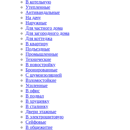
В котельную
Утепленные
Антивандальные
На дачу
Наружные
Для частного дома
Для загородного дома
Для коттеджа
В квартиру
Подъездные
Промышленные
Технические
В новостройку
Бронированные
С шумоизоляцией
Взломостойкие
Усиленные
В офис
В подвал
В хрущевку
В сталинку
Двери этажные
В электрощитовую
Сейфовые
В общежитие