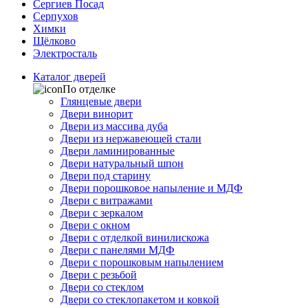
Сергиев Посад
Серпухов
Химки
Щёлково
Электросталь
Каталог дверей
По отделке
Глянцевые двери
Двери винорит
Двери из массива дуба
Двери из нержавеющей стали
Двери ламинированные
Двери натуральный шпон
Двери под старину
Двери порошковое напыление и МДФ
Двери с витражами
Двери с зеркалом
Двери с окном
Двери с отделкой винилискожа
Двери с панелями МДФ
Двери с порошковым напылением
Двери с резьбой
Двери со стеклом
Двери со стеклопакетом и ковкой