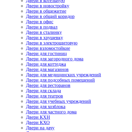
Двери в котельную
Двери в новостройку
Двери в общежитие
Двери в общий коридор
Двери в офис
Двери в подвал
Двери в сталинку
Двери в хрущевку
Двери в электрощитовую
Двери взломостойкие
Двери для гостиниц
Двери для загородного дома
Двери для коттеджа
Двери для магазинов
Двери для медицинских учреждений
Двери для подсобных помещений
Двери для ресторанов
Двери для склада
Двери для театров
Двери для учебных учреждений
Двери для хозблока
Двери для частного дома
Двери КХН
Двери КХО
Двери на дачу