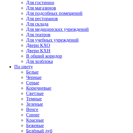
Для гостиниц
Для магазинов
Для подсобных помещений
Для ресторанов
Для склада
Для медицинских учреждений
Для театров
Для учебных учреждений
Двери КХО
Двери КХН
В общий коридор
Для хозблока
По цвету
Белые
Черные
Серые
Коричневые
Светлые
Темные
Зеленые
Венге
Синие
Красные
Бежевые
Белёный дуб