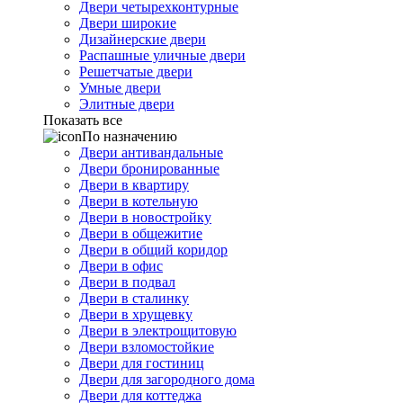
Двери четырехконтурные
Двери широкие
Дизайнерские двери
Распашные уличные двери
Решетчатые двери
Умные двери
Элитные двери
Показать все
По назначению
Двери антивандальные
Двери бронированные
Двери в квартиру
Двери в котельную
Двери в новостройку
Двери в общежитие
Двери в общий коридор
Двери в офис
Двери в подвал
Двери в сталинку
Двери в хрущевку
Двери в электрощитовую
Двери взломостойкие
Двери для гостиниц
Двери для загородного дома
Двери для коттеджа