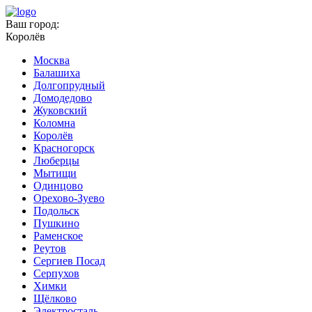
Ваш город:
Королёв
Москва
Балашиха
Долгопрудный
Домодедово
Жуковский
Коломна
Королёв
Красногорск
Люберцы
Мытищи
Одинцово
Орехово-Зуево
Подольск
Пушкино
Раменское
Реутов
Сергиев Посад
Серпухов
Химки
Щёлково
Электросталь