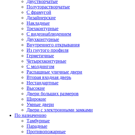
Двустворчатые
Полуторастворчатые
С фрамугой
Дизайнерские
Накладные
Трехконтурные
С видеонаблюдением
Двухконтурные
Внутреннего открывания
Из гнутого профиля
Герметичные
Четырехконтурные
С молдингом
Распашные уличные двери
Вторая входная дверь
Нестандартные
Высокие
Двери больших размеров
Широкие
Умные двери
Двери с электронными замками
По назначению
Тамбурные
Парадные
Противопожарные