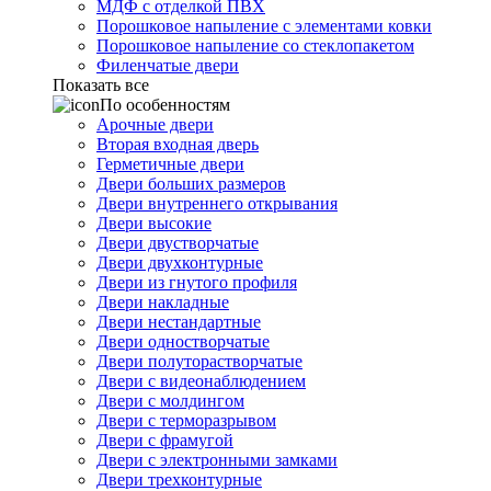
МДФ с отделкой ПВХ
Порошковое напыление с элементами ковки
Порошковое напыление со стеклопакетом
Филенчатые двери
Показать все
По особенностям
Арочные двери
Вторая входная дверь
Герметичные двери
Двери больших размеров
Двери внутреннего открывания
Двери высокие
Двери двустворчатые
Двери двухконтурные
Двери из гнутого профиля
Двери накладные
Двери нестандартные
Двери одностворчатые
Двери полуторастворчатые
Двери с видеонаблюдением
Двери с молдингом
Двери с терморазрывом
Двери с фрамугой
Двери с электронными замками
Двери трехконтурные