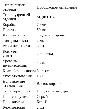
Тип внешней
Порошковое напыление
отделки
Тип внутренней
МДФ ПВХ
отделки
Коробка
70 мм
Полотно
50 мм
Лист металла
С одной стороны
Толщина листа
2 мм
Ребра жёсткости
3 шт
Контуры
2 контура
уплотнения
Уровень
40 Дб
звукоизоляции
Класс безопасности
3 класс
Угол открывания
180
Направление
Влево, вправо
открывания
Тип открывания
Наружу, во внутрь
Цвет снаружи
Серый
Цвет внутри
Белый
Блокираторы
2 шт