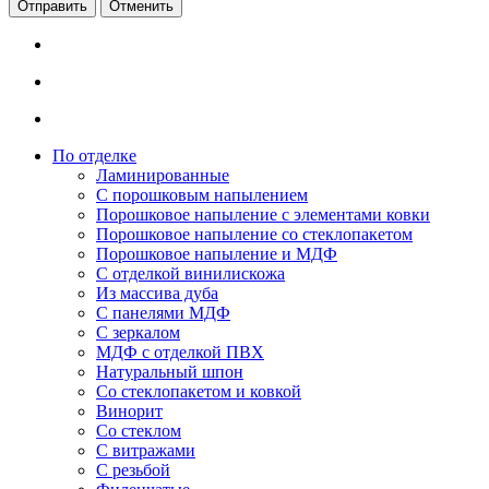
Отменить
По отделке
Ламинированные
С порошковым напылением
Порошковое напыление с элементами ковки
Порошковое напыление со стеклопакетом
Порошковое напыление и МДФ
С отделкой винилискожа
Из массива дуба
С панелями МДФ
С зеркалом
МДФ с отделкой ПВХ
Натуральный шпон
Со стеклопакетом и ковкой
Винорит
Со стеклом
С витражами
С резьбой