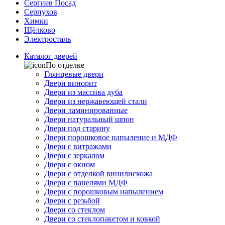
Сергиев Посад
Серпухов
Химки
Щёлково
Электросталь
Каталог дверей
По отделке
Глянцевые двери
Двери винорит
Двери из массива дуба
Двери из нержавеющей стали
Двери ламинированные
Двери натуральный шпон
Двери под старину
Двери порошковое напыление и МДФ
Двери с витражами
Двери с зеркалом
Двери с окном
Двери с отделкой винилискожа
Двери с панелями МДФ
Двери с порошковым напылением
Двери с резьбой
Двери со стеклом
Двери со стеклопакетом и ковкой