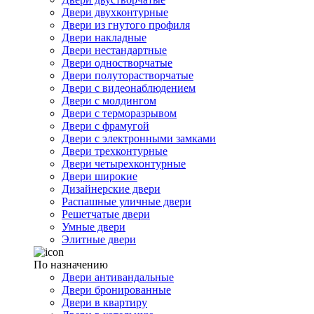
Двери двухконтурные
Двери из гнутого профиля
Двери накладные
Двери нестандартные
Двери одностворчатые
Двери полуторастворчатые
Двери с видеонаблюдением
Двери с молдингом
Двери с терморазрывом
Двери с фрамугой
Двери с электронными замками
Двери трехконтурные
Двери четырехконтурные
Двери широкие
Дизайнерские двери
Распашные уличные двери
Решетчатые двери
Умные двери
Элитные двери
По назначению
Двери антивандальные
Двери бронированные
Двери в квартиру