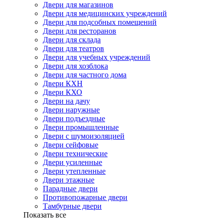
Двери для магазинов
Двери для медицинских учреждений
Двери для подсобных помещений
Двери для ресторанов
Двери для склада
Двери для театров
Двери для учебных учреждений
Двери для хозблока
Двери для частного дома
Двери КХН
Двери КХО
Двери на дачу
Двери наружные
Двери подъездные
Двери промышленные
Двери с шумоизоляцией
Двери сейфовые
Двери технические
Двери усиленные
Двери утепленные
Двери этажные
Парадные двери
Противопожарные двери
Тамбурные двери
Показать все