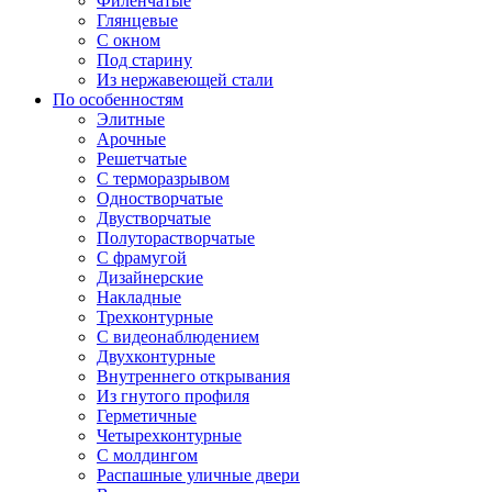
Филенчатые
Глянцевые
С окном
Под старину
Из нержавеющей стали
По особенностям
Элитные
Арочные
Решетчатые
С терморазрывом
Одностворчатые
Двустворчатые
Полуторастворчатые
С фрамугой
Дизайнерские
Накладные
Трехконтурные
С видеонаблюдением
Двухконтурные
Внутреннего открывания
Из гнутого профиля
Герметичные
Четырехконтурные
С молдингом
Распашные уличные двери