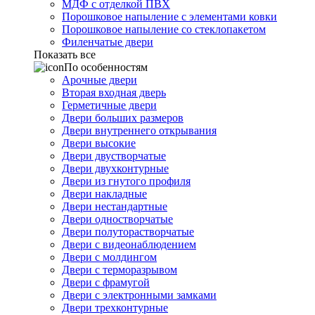
МДФ с отделкой ПВХ
Порошковое напыление с элементами ковки
Порошковое напыление со стеклопакетом
Филенчатые двери
Показать все
По особенностям
Арочные двери
Вторая входная дверь
Герметичные двери
Двери больших размеров
Двери внутреннего открывания
Двери высокие
Двери двустворчатые
Двери двухконтурные
Двери из гнутого профиля
Двери накладные
Двери нестандартные
Двери одностворчатые
Двери полуторастворчатые
Двери с видеонаблюдением
Двери с молдингом
Двери с терморазрывом
Двери с фрамугой
Двери с электронными замками
Двери трехконтурные