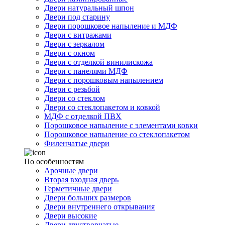
Двери натуральный шпон
Двери под старину
Двери порошковое напыление и МДФ
Двери с витражами
Двери с зеркалом
Двери с окном
Двери с отделкой винилискожа
Двери с панелями МДФ
Двери с порошковым напылением
Двери с резьбой
Двери со стеклом
Двери со стеклопакетом и ковкой
МДФ с отделкой ПВХ
Порошковое напыление с элементами ковки
Порошковое напыление со стеклопакетом
Филенчатые двери
По особенностям
Арочные двери
Вторая входная дверь
Герметичные двери
Двери больших размеров
Двери внутреннего открывания
Двери высокие
Двери двустворчатые