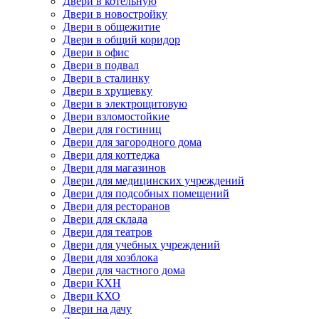
Двери в котельную
Двери в новостройку
Двери в общежитие
Двери в общий коридор
Двери в офис
Двери в подвал
Двери в сталинку
Двери в хрущевку
Двери в электрощитовую
Двери взломостойкие
Двери для гостиниц
Двери для загородного дома
Двери для коттеджа
Двери для магазинов
Двери для медицинских учреждений
Двери для подсобных помещений
Двери для ресторанов
Двери для склада
Двери для театров
Двери для учебных учреждений
Двери для хозблока
Двери для частного дома
Двери КХН
Двери КХО
Двери на дачу