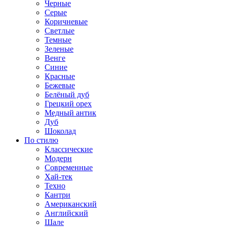
Черные
Серые
Коричневые
Светлые
Темные
Зеленые
Венге
Синие
Красные
Бежевые
Белёный дуб
Грецкий орех
Медный антик
Дуб
Шоколад
По стилю
Классические
Модерн
Современные
Хай-тек
Техно
Кантри
Американский
Английский
Шале