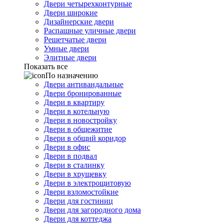
Двери четырехконтурные
Двери широкие
Дизайнерские двери
Распашные уличные двери
Решетчатые двери
Умные двери
Элитные двери
Показать все
По назначению
Двери антивандальные
Двери бронированные
Двери в квартиру
Двери в котельную
Двери в новостройку
Двери в общежитие
Двери в общий коридор
Двери в офис
Двери в подвал
Двери в сталинку
Двери в хрущевку
Двери в электрощитовую
Двери взломостойкие
Двери для гостиниц
Двери для загородного дома
Двери для коттеджа