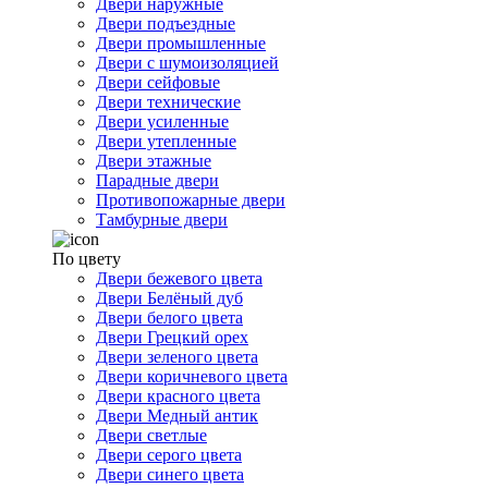
Двери наружные
Двери подъездные
Двери промышленные
Двери с шумоизоляцией
Двери сейфовые
Двери технические
Двери усиленные
Двери утепленные
Двери этажные
Парадные двери
Противопожарные двери
Тамбурные двери
По цвету
Двери бежевого цвета
Двери Белёный дуб
Двери белого цвета
Двери Грецкий орех
Двери зеленого цвета
Двери коричневого цвета
Двери красного цвета
Двери Медный антик
Двери светлые
Двери серого цвета
Двери синего цвета