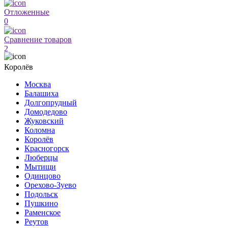
Отложенные
0
Сравнение товаров
2
Королёв
Москва
Балашиха
Долгопрудный
Домодедово
Жуковский
Коломна
Королёв
Красногорск
Люберцы
Мытищи
Одинцово
Орехово-Зуево
Подольск
Пушкино
Раменское
Реутов