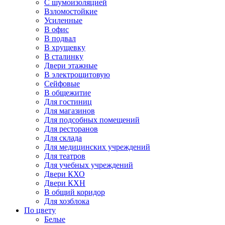
С шумоизоляцией
Взломостойкие
Усиленные
В офис
В подвал
В хрущевку
В сталинку
Двери этажные
В электрощитовую
Сейфовые
В общежитие
Для гостиниц
Для магазинов
Для подсобных помещений
Для ресторанов
Для склада
Для медицинских учреждений
Для театров
Для учебных учреждений
Двери КХО
Двери КХН
В общий коридор
Для хозблока
По цвету
Белые