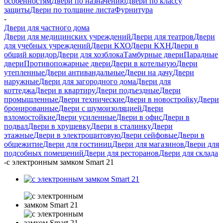
особенностям
Двери по назначению
Двери по классу
защиты
Двери по толщине листа
Фурнитура
-
Двери для частного дома
Двери для медицинских учреждений
Двери для театров
Двери
для учебных учреждений
Двери КХО
Двери КХН
Двери в
общий коридор
Двери для хозблока
Тамбурные двери
Парадные
двери
Противопожарные двери
Двери в котельную
Двери
утепленные
Двери антивандальные
Двери на дачу
Двери
наружные
Двери для загородного дома
Двери для
коттеджа
Двери в квартиру
Двери подъездные
Двери
промышленные
Двери технические
Двери в новостройку
Двери
бронированные
Двери с шумоизоляцией
Двери
взломостойкие
Двери усиленные
Двери в офис
Двери в
подвал
Двери в хрущевку
Двери в сталинку
Двери
этажные
Двери в электрощитовую
Двери сейфовые
Двери в
общежитие
Двери для гостиниц
Двери для магазинов
Двери для
подсобных помещений
Двери для ресторанов
Двери для склада
-
с электронным замком Smart 21