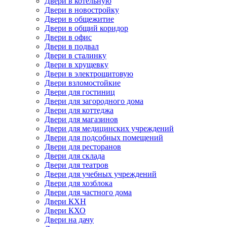
Двери в котельную
Двери в новостройку
Двери в общежитие
Двери в общий коридор
Двери в офис
Двери в подвал
Двери в сталинку
Двери в хрущевку
Двери в электрощитовую
Двери взломостойкие
Двери для гостиниц
Двери для загородного дома
Двери для коттеджа
Двери для магазинов
Двери для медицинских учреждений
Двери для подсобных помещений
Двери для ресторанов
Двери для склада
Двери для театров
Двери для учебных учреждений
Двери для хозблока
Двери для частного дома
Двери КХН
Двери КХО
Двери на дачу