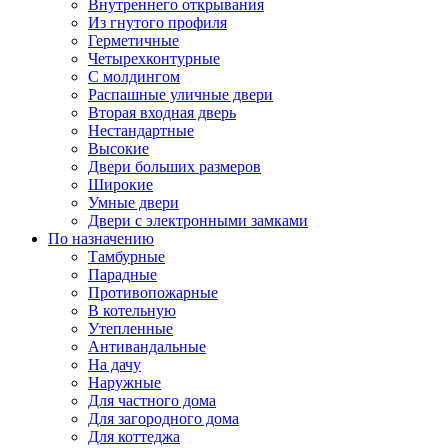
Внутреннего открывания
Из гнутого профиля
Герметичные
Четырехконтурные
С молдингом
Распашные уличные двери
Вторая входная дверь
Нестандартные
Высокие
Двери больших размеров
Широкие
Умные двери
Двери с электронными замками
По назначению
Тамбурные
Парадные
Противопожарные
В котельную
Утепленные
Антивандальные
На дачу
Наружные
Для частного дома
Для загородного дома
Для коттеджа