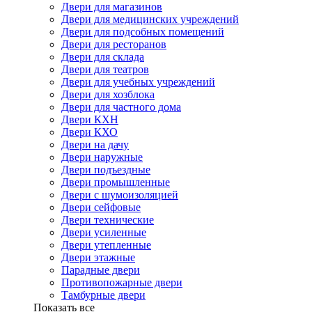
Двери для магазинов
Двери для медицинских учреждений
Двери для подсобных помещений
Двери для ресторанов
Двери для склада
Двери для театров
Двери для учебных учреждений
Двери для хозблока
Двери для частного дома
Двери КХН
Двери КХО
Двери на дачу
Двери наружные
Двери подъездные
Двери промышленные
Двери с шумоизоляцией
Двери сейфовые
Двери технические
Двери усиленные
Двери утепленные
Двери этажные
Парадные двери
Противопожарные двери
Тамбурные двери
Показать все