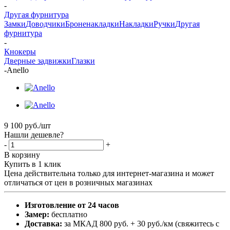
-
Другая фурнитура
Замки
Доводчики
Броненакладки
Накладки
Ручки
Другая
фурнитура
-
Кнокеры
Дверные задвижки
Глазки
-
Anello
9 100
руб.
/шт
Нашли дешевле?
-
+
В корзину
Купить в 1 клик
Цена действительна только для интернет-магазина и может
отличаться от цен в розничных магазинах
Изготовление от 24 часов
Замер:
бесплатно
Доставка:
за МКАД 800 руб. + 30 руб./км (свяжитесь с