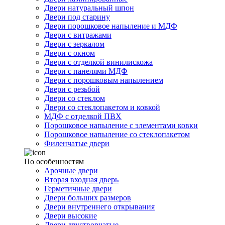
Двери натуральный шпон
Двери под старину
Двери порошковое напыление и МДФ
Двери с витражами
Двери с зеркалом
Двери с окном
Двери с отделкой винилискожа
Двери с панелями МДФ
Двери с порошковым напылением
Двери с резьбой
Двери со стеклом
Двери со стеклопакетом и ковкой
МДФ с отделкой ПВХ
Порошковое напыление с элементами ковки
Порошковое напыление со стеклопакетом
Филенчатые двери
По особенностям
Арочные двери
Вторая входная дверь
Герметичные двери
Двери больших размеров
Двери внутреннего открывания
Двери высокие
Двери двустворчатые