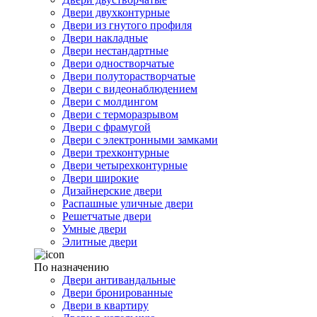
Двери двухконтурные
Двери из гнутого профиля
Двери накладные
Двери нестандартные
Двери одностворчатые
Двери полуторастворчатые
Двери с видеонаблюдением
Двери с молдингом
Двери с терморазрывом
Двери с фрамугой
Двери с электронными замками
Двери трехконтурные
Двери четырехконтурные
Двери широкие
Дизайнерские двери
Распашные уличные двери
Решетчатые двери
Умные двери
Элитные двери
По назначению
Двери антивандальные
Двери бронированные
Двери в квартиру