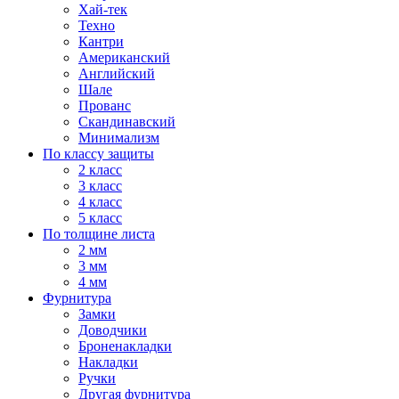
Хай-тек
Техно
Кантри
Американский
Английский
Шале
Прованс
Скандинавский
Минимализм
По классу защиты
2 класс
3 класс
4 класс
5 класс
По толщине листа
2 мм
3 мм
4 мм
Фурнитура
Замки
Доводчики
Броненакладки
Накладки
Ручки
Другая фурнитура