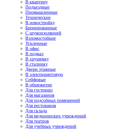
В квартиру
Подъездные
Промышленные
Технические
В новостройку
Бронированные
С шумоизоляцией
Взломостойкие
Усиленные
В офис
В подвал
В хрущевку
В сталинку
Двери этажные
В электрощитовую
Сейфовые
В общежитие
Для гостиниц
Для магазинов
Для подсобных помещений
Для ресторанов
Для склада
Для медицинских учреждений
Для театров
Для учебных учреждений