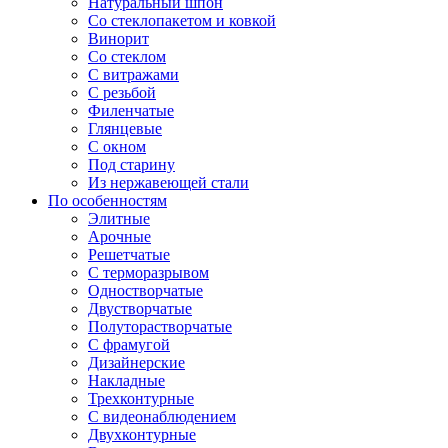
Натуральный шпон
Со стеклопакетом и ковкой
Винорит
Со стеклом
С витражами
С резьбой
Филенчатые
Глянцевые
С окном
Под старину
Из нержавеющей стали
По особенностям
Элитные
Арочные
Решетчатые
С терморазрывом
Одностворчатые
Двустворчатые
Полуторастворчатые
С фрамугой
Дизайнерские
Накладные
Трехконтурные
С видеонаблюдением
Двухконтурные