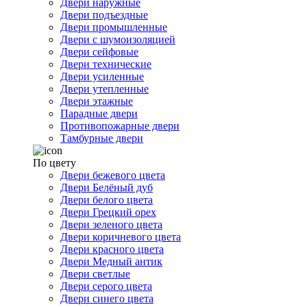
Двери наружные
Двери подъездные
Двери промышленные
Двери с шумоизоляцией
Двери сейфовые
Двери технические
Двери усиленные
Двери утепленные
Двери этажные
Парадные двери
Противопожарные двери
Тамбурные двери
По цвету
Двери бежевого цвета
Двери Белёный дуб
Двери белого цвета
Двери Грецкий орех
Двери зеленого цвета
Двери коричневого цвета
Двери красного цвета
Двери Медный антик
Двери светлые
Двери серого цвета
Двери синего цвета