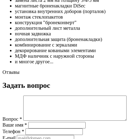
замена листа 2 мм на толщину 3-4-5 мм
магнитные броненакладки DiSec
установка внутренних доборов (порталов)
монтаж стеклопакетов
конструкция "бронеконверт"
дополнительный лист металла
ночная задвижка
дополнительная защита (броненакладки)
комбинирование с зеркалами
декорирование коваными элементами
МДФ наличник с наружной стороны
и многое другое...
Отзывы
Задать вопрос
Вопрос
*
Ваше имя
*
Телефон
*
E-mail