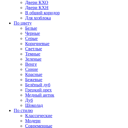
Двери КХО
Двери КХН
В общий коридор
Для хозблока
По цвету
Белые
Черные
Серые
Коричневые
Светлые
Темные
Зеленые
Венге
Синие
Красные
Бежевые
Белёный дуб
Грецкий орех
Медный антик
Дуб
Шоколад
По стилю
Классические
Модерн
Современные