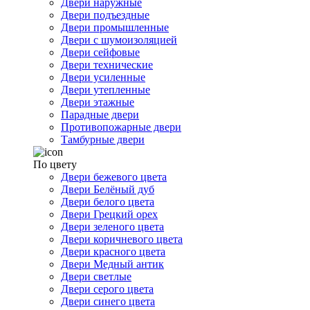
Двери наружные
Двери подъездные
Двери промышленные
Двери с шумоизоляцией
Двери сейфовые
Двери технические
Двери усиленные
Двери утепленные
Двери этажные
Парадные двери
Противопожарные двери
Тамбурные двери
По цвету
Двери бежевого цвета
Двери Белёный дуб
Двери белого цвета
Двери Грецкий орех
Двери зеленого цвета
Двери коричневого цвета
Двери красного цвета
Двери Медный антик
Двери светлые
Двери серого цвета
Двери синего цвета