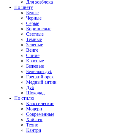
Для хозблока
По цвету
Белые
Черные
Серые
Коричневые
Светлые
Темные
Зеленые
Венге
Синие
Красные
Бежевые
Белёный дуб
Грецкий орех
Медный антик
Дуб
Шоколад
По стилю
Классические
Модерн
Современные
Хай-тек
Техно
Кантри