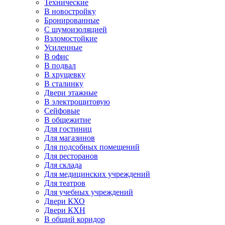
Технические
В новостройку
Бронированные
С шумоизоляцией
Взломостойкие
Усиленные
В офис
В подвал
В хрущевку
В сталинку
Двери этажные
В электрощитовую
Сейфовые
В общежитие
Для гостиниц
Для магазинов
Для подсобных помещений
Для ресторанов
Для склада
Для медицинских учреждений
Для театров
Для учебных учреждений
Двери КХО
Двери КХН
В общий коридор