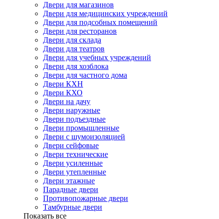
Двери для магазинов
Двери для медицинских учреждений
Двери для подсобных помещений
Двери для ресторанов
Двери для склада
Двери для театров
Двери для учебных учреждений
Двери для хозблока
Двери для частного дома
Двери КХН
Двери КХО
Двери на дачу
Двери наружные
Двери подъездные
Двери промышленные
Двери с шумоизоляцией
Двери сейфовые
Двери технические
Двери усиленные
Двери утепленные
Двери этажные
Парадные двери
Противопожарные двери
Тамбурные двери
Показать все