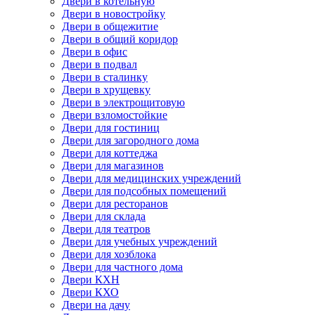
Двери в котельную
Двери в новостройку
Двери в общежитие
Двери в общий коридор
Двери в офис
Двери в подвал
Двери в сталинку
Двери в хрущевку
Двери в электрощитовую
Двери взломостойкие
Двери для гостиниц
Двери для загородного дома
Двери для коттеджа
Двери для магазинов
Двери для медицинских учреждений
Двери для подсобных помещений
Двери для ресторанов
Двери для склада
Двери для театров
Двери для учебных учреждений
Двери для хозблока
Двери для частного дома
Двери КХН
Двери КХО
Двери на дачу