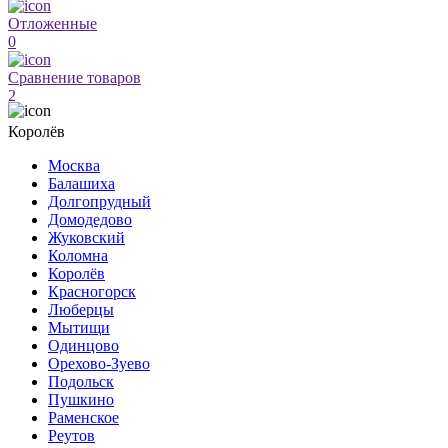
Отложенные
0
Сравнение товаров
2
Королёв
Москва
Балашиха
Долгопрудный
Домодедово
Жуковский
Коломна
Королёв
Красногорск
Люберцы
Мытищи
Одинцово
Орехово-Зуево
Подольск
Пушкино
Раменское
Реутов