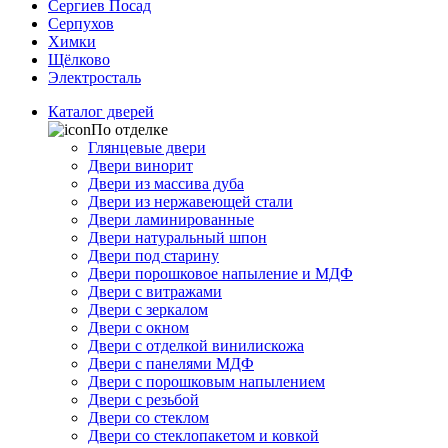
Сергиев Посад
Серпухов
Химки
Щёлково
Электросталь
Каталог дверей
По отделке
Глянцевые двери
Двери винорит
Двери из массива дуба
Двери из нержавеющей стали
Двери ламинированные
Двери натуральный шпон
Двери под старину
Двери порошковое напыление и МДФ
Двери с витражами
Двери с зеркалом
Двери с окном
Двери с отделкой винилискожа
Двери с панелями МДФ
Двери с порошковым напылением
Двери с резьбой
Двери со стеклом
Двери со стеклопакетом и ковкой