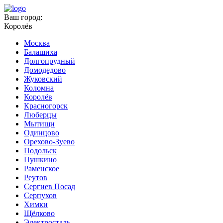
Ваш город:
Королёв
Москва
Балашиха
Долгопрудный
Домодедово
Жуковский
Коломна
Королёв
Красногорск
Люберцы
Мытищи
Одинцово
Орехово-Зуево
Подольск
Пушкино
Раменское
Реутов
Сергиев Посад
Серпухов
Химки
Щёлково
Электросталь