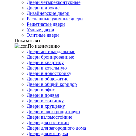
Двери четырехконтурные
Двери широкие
Дизайнерские двери
Распашные уличные двери
Решетчатые двери
Умные двери
Элитные двери
Показать все
По назначению
Двери антивандальные
Двери бронированные
Двери в квартиру
Двери в котельную
Двери в новостройку
Двери в общежитие
Двери в общий коридор
Двери в офис
Двери в подвал
Двери в сталинку
Двери в хрущевку
Двери в электрощитовую
Двери взломостойкие
Двери для гостиниц
Двери для загородного дома
Двери для коттеджа