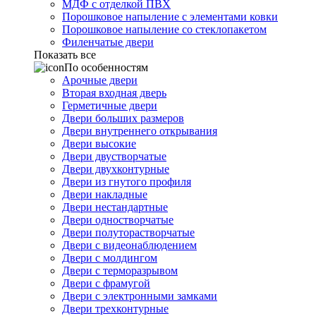
МДФ с отделкой ПВХ
Порошковое напыление с элементами ковки
Порошковое напыление со стеклопакетом
Филенчатые двери
Показать все
По особенностям
Арочные двери
Вторая входная дверь
Герметичные двери
Двери больших размеров
Двери внутреннего открывания
Двери высокие
Двери двустворчатые
Двери двухконтурные
Двери из гнутого профиля
Двери накладные
Двери нестандартные
Двери одностворчатые
Двери полуторастворчатые
Двери с видеонаблюдением
Двери с молдингом
Двери с терморазрывом
Двери с фрамугой
Двери с электронными замками
Двери трехконтурные