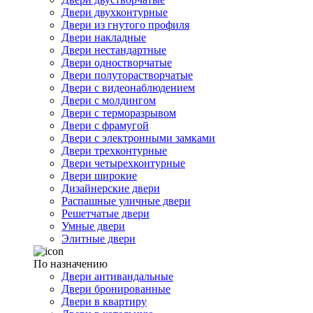
Двери двухконтурные
Двери из гнутого профиля
Двери накладные
Двери нестандартные
Двери одностворчатые
Двери полуторастворчатые
Двери с видеонаблюдением
Двери с молдингом
Двери с терморазрывом
Двери с фрамугой
Двери с электронными замками
Двери трехконтурные
Двери четырехконтурные
Двери широкие
Дизайнерские двери
Распашные уличные двери
Решетчатые двери
Умные двери
Элитные двери
По назначению
Двери антивандальные
Двери бронированные
Двери в квартиру