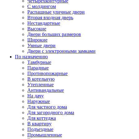
Четырехконтурные
С молдингом
Распашные уличные двери
Вторая входная дверь
Нестандартные
Высокие
Двери больших размеров
Широкие
Умные двери
Двери с электронными замками
По назначению
Тамбурные
Парадные
Противопожарные
В котельную
Утепленные
Антивандальные
На дачу
Наружные
Для частного дома
Для загородного дома
Для коттеджа
В квартиру
Подъездные
Промышленные