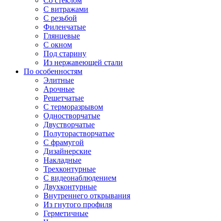
Со стеклом
С витражами
С резьбой
Филенчатые
Глянцевые
С окном
Под старину
Из нержавеющей стали
По особенностям
Элитные
Арочные
Решетчатые
С терморазрывом
Одностворчатые
Двустворчатые
Полуторастворчатые
С фрамугой
Дизайнерские
Накладные
Трехконтурные
С видеонаблюдением
Двухконтурные
Внутреннего открывания
Из гнутого профиля
Герметичные