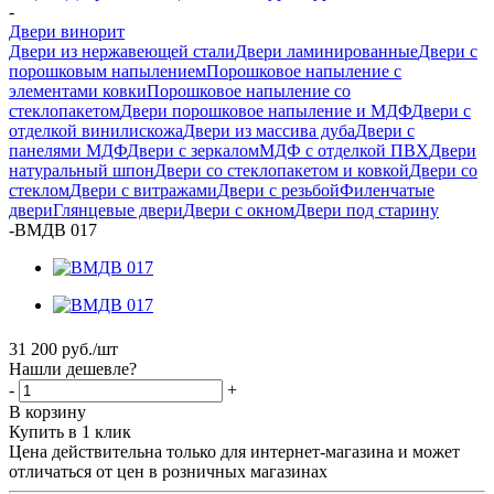
-
Двери винорит
Двери из нержавеющей стали
Двери ламинированные
Двери с
порошковым напылением
Порошковое напыление с
элементами ковки
Порошковое напыление со
стеклопакетом
Двери порошковое напыление и МДФ
Двери с
отделкой винилискожа
Двери из массива дуба
Двери с
панелями МДФ
Двери с зеркалом
МДФ с отделкой ПВХ
Двери
натуральный шпон
Двери со стеклопакетом и ковкой
Двери со
стеклом
Двери с витражами
Двери с резьбой
Филенчатые
двери
Глянцевые двери
Двери с окном
Двери под старину
-
ВМДВ 017
31 200
руб.
/шт
Нашли дешевле?
-
+
В корзину
Купить в 1 клик
Цена действительна только для интернет-магазина и может
отличаться от цен в розничных магазинах