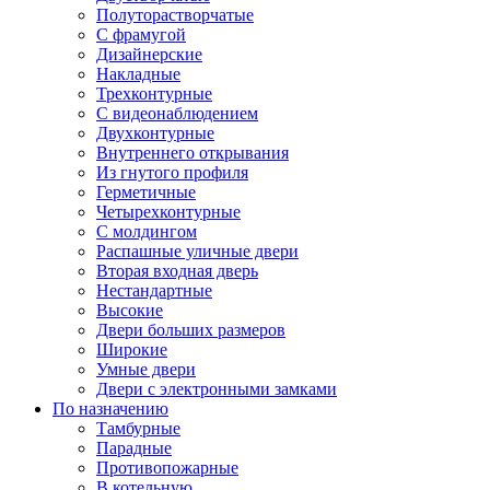
Полуторастворчатые
С фрамугой
Дизайнерские
Накладные
Трехконтурные
С видеонаблюдением
Двухконтурные
Внутреннего открывания
Из гнутого профиля
Герметичные
Четырехконтурные
С молдингом
Распашные уличные двери
Вторая входная дверь
Нестандартные
Высокие
Двери больших размеров
Широкие
Умные двери
Двери с электронными замками
По назначению
Тамбурные
Парадные
Противопожарные
В котельную