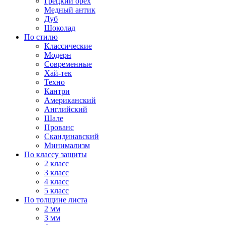
Грецкий орех
Медный антик
Дуб
Шоколад
По стилю
Классические
Модерн
Современные
Хай-тек
Техно
Кантри
Американский
Английский
Шале
Прованс
Скандинавский
Минимализм
По классу защиты
2 класс
3 класс
4 класс
5 класс
По толщине листа
2 мм
3 мм