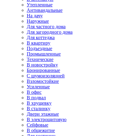
Утепленные
Антивандальные
На дачу
Наружные
Для частного дома
Для загородного дома
Для коттеджа
В квартиру
Подъездные
Промышленные
Технические
В новостройку
Бронированные
С шумоизоляцией
Взломостойкие
Усиленные
В офис
В подвал
В хрущевку
В сталинку
Двери этажные
В электрощитовую
Сейфовые
В общежитие
Для гостиниц