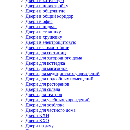
Двери в котельную
Двери в новостройку
Двери в общежитие
Двери в общий коридор
Двери в офис
Двери в подвал
Двери в сталинку
Двери в хрущевку
Двери в электрощитовую
Двери взломостойкие
Двери для гостиниц
Двери для загородного дома
Двери для коттеджа
Двери для магазинов
Двери для медицинских учреждений
Двери для подсобных помещений
Двери для ресторанов
Двери для склада
Двери для театров
Двери для учебных учреждений
Двери для хозблока
Двери для частного дома
Двери КХН
Двери КХО
Двери на дачу