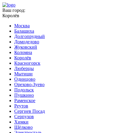
Ваш город:
Королёв
Москва
Балашиха
Долгопрудный
Домодедово
Жуковский
Коломна
Королёв
Красногорск
Люберцы
Мытищи
Одинцово
Орехово-Зуево
Подольск
Пушкино
Раменское
Реутов
Сергиев Посад
Серпухов
Химки
Щёлково
Электросталь