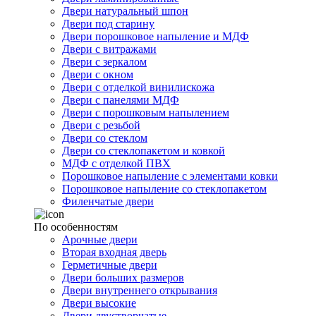
Двери натуральный шпон
Двери под старину
Двери порошковое напыление и МДФ
Двери с витражами
Двери с зеркалом
Двери с окном
Двери с отделкой винилискожа
Двери с панелями МДФ
Двери с порошковым напылением
Двери с резьбой
Двери со стеклом
Двери со стеклопакетом и ковкой
МДФ с отделкой ПВХ
Порошковое напыление с элементами ковки
Порошковое напыление со стеклопакетом
Филенчатые двери
По особенностям
Арочные двери
Вторая входная дверь
Герметичные двери
Двери больших размеров
Двери внутреннего открывания
Двери высокие
Двери двустворчатые