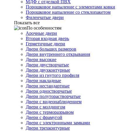
МДФ с отделкой ПВХ
Порошковое напыление с элементами ковки
Порошковое напыление со стеклопакетом
Филенчатые двери
Показать все
По особенностям
Арочные двери
Вторая входная дверь
Герметичные двери
Двери больших размеров
Двери внутреннего открывания
Двери высокие
Двери двустворчатые
Двери двухконтурные
Двери из гнутого профиля
Двери накладные
Двери нестандартные
Двери одностворчатые
Двери полуторастворчатые
Двери с видеонаблюдением
Двери с молдингом
Двери с терморазрывом
Двери с фрамугой
Двери с электронными замками
Двери трехконтурные