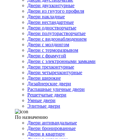
Двери двухконтурные
Двери из гнутого профиля
Двери накладные
Двери нестандартные
Двери одностворчатые
Двери полуторастворчатые
Двери с видеонаблюдением
Двери с молдингом
Двери с терморазрывом
Двери с фрамугой
Двери с электронными замками
Двери трехконтурные
Двери четырехконтурные
Двери широкие
Дизайнерские двери
Распашные уличные двери
Решетчатые двери
Умные двери
Элитные двери
По назначению
Двери антивандальные
Двери бронированные
Двери в квартиру