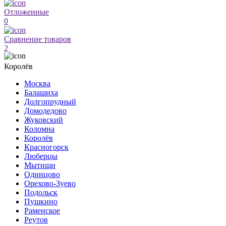
Отложенные
0
Сравнение товаров
2
Королёв
Москва
Балашиха
Долгопрудный
Домодедово
Жуковский
Коломна
Королёв
Красногорск
Люберцы
Мытищи
Одинцово
Орехово-Зуево
Подольск
Пушкино
Раменское
Реутов