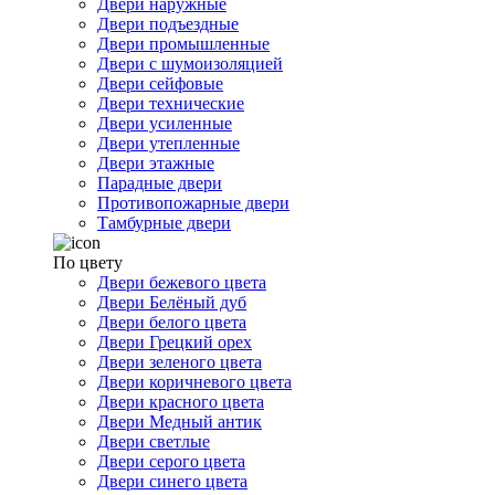
Двери наружные
Двери подъездные
Двери промышленные
Двери с шумоизоляцией
Двери сейфовые
Двери технические
Двери усиленные
Двери утепленные
Двери этажные
Парадные двери
Противопожарные двери
Тамбурные двери
По цвету
Двери бежевого цвета
Двери Белёный дуб
Двери белого цвета
Двери Грецкий орех
Двери зеленого цвета
Двери коричневого цвета
Двери красного цвета
Двери Медный антик
Двери светлые
Двери серого цвета
Двери синего цвета