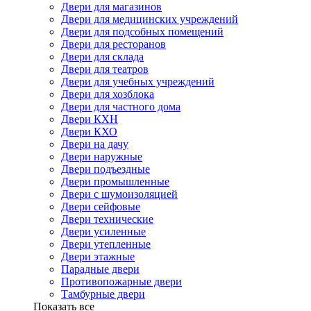
Двери для магазинов
Двери для медицинских учреждений
Двери для подсобных помещений
Двери для ресторанов
Двери для склада
Двери для театров
Двери для учебных учреждений
Двери для хозблока
Двери для частного дома
Двери КХН
Двери КХО
Двери на дачу
Двери наружные
Двери подъездные
Двери промышленные
Двери с шумоизоляцией
Двери сейфовые
Двери технические
Двери усиленные
Двери утепленные
Двери этажные
Парадные двери
Противопожарные двери
Тамбурные двери
Показать все