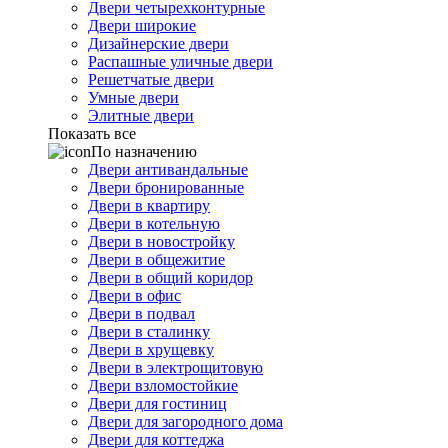
Двери четырехконтурные
Двери широкие
Дизайнерские двери
Распашные уличные двери
Решетчатые двери
Умные двери
Элитные двери
Показать все
По назначению
Двери антивандальные
Двери бронированные
Двери в квартиру
Двери в котельную
Двери в новостройку
Двери в общежитие
Двери в общий коридор
Двери в офис
Двери в подвал
Двери в сталинку
Двери в хрущевку
Двери в электрощитовую
Двери взломостойкие
Двери для гостиниц
Двери для загородного дома
Двери для коттеджа