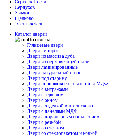
Сергиев Посад
Серпухов
Химки
Щёлково
Электросталь
Каталог дверей
По отделке
Глянцевые двери
Двери винорит
Двери из массива дуба
Двери из нержавеющей стали
Двери ламинированные
Двери натуральный шпон
Двери под старину
Двери порошковое напыление и МДФ
Двери с витражами
Двери с зеркалом
Двери с окном
Двери с отделкой винилискожа
Двери с панелями МДФ
Двери с порошковым напылением
Двери с резьбой
Двери со стеклом
Двери со стеклопакетом и ковкой