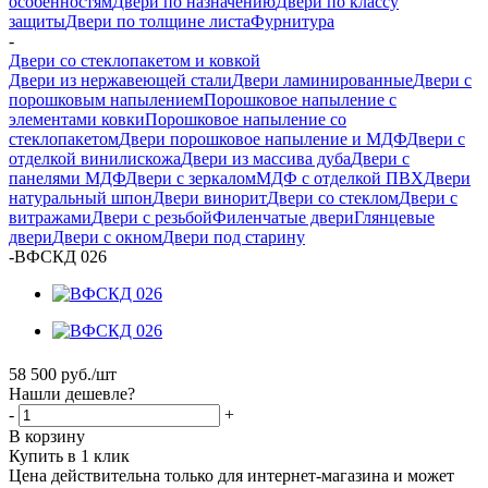
особенностям
Двери по назначению
Двери по классу
защиты
Двери по толщине листа
Фурнитура
-
Двери со стеклопакетом и ковкой
Двери из нержавеющей стали
Двери ламинированные
Двери с
порошковым напылением
Порошковое напыление с
элементами ковки
Порошковое напыление со
стеклопакетом
Двери порошковое напыление и МДФ
Двери с
отделкой винилискожа
Двери из массива дуба
Двери с
панелями МДФ
Двери с зеркалом
МДФ с отделкой ПВХ
Двери
натуральный шпон
Двери винорит
Двери со стеклом
Двери с
витражами
Двери с резьбой
Филенчатые двери
Глянцевые
двери
Двери с окном
Двери под старину
-
ВФСКД 026
58 500
руб.
/шт
Нашли дешевле?
-
+
В корзину
Купить в 1 клик
Цена действительна только для интернет-магазина и может