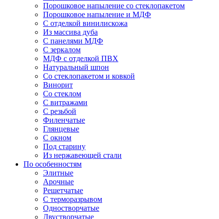
Порошковое напыление со стеклопакетом
Порошковое напыление и МДФ
С отделкой винилискожа
Из массива дуба
С панелями МДФ
С зеркалом
МДФ с отделкой ПВХ
Натуральный шпон
Со стеклопакетом и ковкой
Винорит
Со стеклом
С витражами
С резьбой
Филенчатые
Глянцевые
С окном
Под старину
Из нержавеющей стали
По особенностям
Элитные
Арочные
Решетчатые
С терморазрывом
Одностворчатые
Двустворчатые