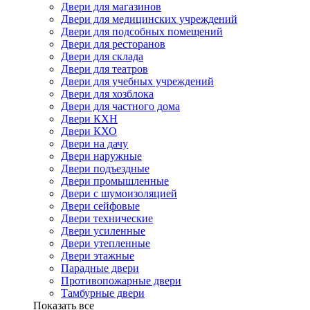
Двери для магазинов
Двери для медицинских учреждений
Двери для подсобных помещений
Двери для ресторанов
Двери для склада
Двери для театров
Двери для учебных учреждений
Двери для хозблока
Двери для частного дома
Двери КХН
Двери КХО
Двери на дачу
Двери наружные
Двери подъездные
Двери промышленные
Двери с шумоизоляцией
Двери сейфовые
Двери технические
Двери усиленные
Двери утепленные
Двери этажные
Парадные двери
Противопожарные двери
Тамбурные двери
Показать все