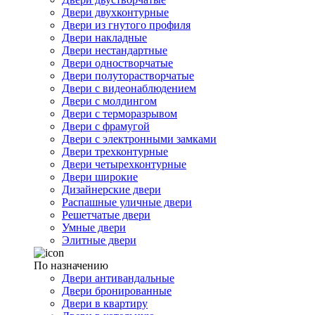
Двери двухконтурные
Двери из гнутого профиля
Двери накладные
Двери нестандартные
Двери одностворчатые
Двери полуторастворчатые
Двери с видеонаблюдением
Двери с молдингом
Двери с терморазрывом
Двери с фрамугой
Двери с электронными замками
Двери трехконтурные
Двери четырехконтурные
Двери широкие
Дизайнерские двери
Распашные уличные двери
Решетчатые двери
Умные двери
Элитные двери
По назначению
Двери антивандальные
Двери бронированные
Двери в квартиру