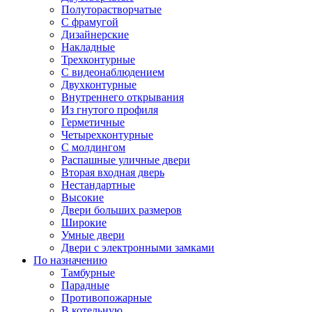
Полуторастворчатые
С фрамугой
Дизайнерские
Накладные
Трехконтурные
С видеонаблюдением
Двухконтурные
Внутреннего открывания
Из гнутого профиля
Герметичные
Четырехконтурные
С молдингом
Распашные уличные двери
Вторая входная дверь
Нестандартные
Высокие
Двери больших размеров
Широкие
Умные двери
Двери с электронными замками
По назначению
Тамбурные
Парадные
Противопожарные
В котельную