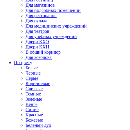
Для магазинов
Для подсобных помещений
Для ресторанов
Для склада
Для медицинских учреждений
Для театров
Для учебных учреждений
Двери КХО
Двери КХН
В общий коридор
Для хозблока
По цвету
Белые
Черные
Серые
Коричневые
Светлые
Темные
Зеленые
Венге
Синие
Красные
Бежевые
Белёный дуб