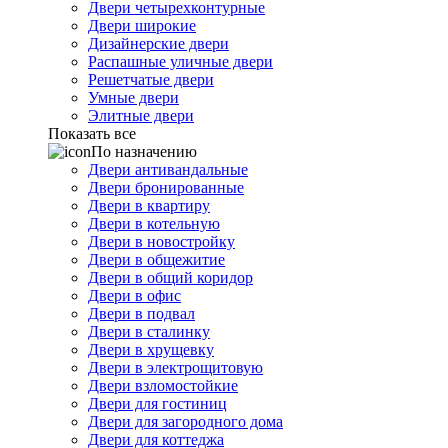
Двери четырехконтурные
Двери широкие
Дизайнерские двери
Распашные уличные двери
Решетчатые двери
Умные двери
Элитные двери
Показать все
По назначению
Двери антивандальные
Двери бронированные
Двери в квартиру
Двери в котельную
Двери в новостройку
Двери в общежитие
Двери в общий коридор
Двери в офис
Двери в подвал
Двери в сталинку
Двери в хрущевку
Двери в электрощитовую
Двери взломостойкие
Двери для гостиниц
Двери для загородного дома
Двери для коттеджа