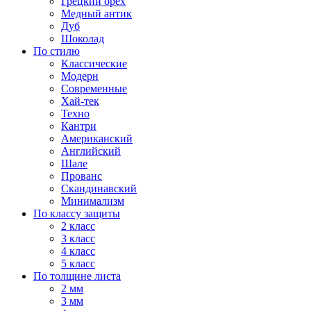
Грецкий орех
Медный антик
Дуб
Шоколад
По стилю
Классические
Модерн
Современные
Хай-тек
Техно
Кантри
Американский
Английский
Шале
Прованс
Скандинавский
Минимализм
По классу защиты
2 класс
3 класс
4 класс
5 класс
По толщине листа
2 мм
3 мм