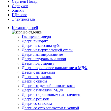
Сергиев Посад
Серпухов
Химки
Щёлково
Электросталь
Каталог дверей
По отделке
Глянцевые двери
Двери винорит
Двери из массива дуба
Двери из нержавеющей стали
Двери ламинированные
Двери натуральный шпон
Двери под старину
Двери порошковое напыление и МДФ
Двери с витражами
Двери с зеркалом
Двери с окном
Двери с отделкой винилискожа
Двери с панелями МДФ
Двери с порошковым напылением
Двери с резьбой
Двери со стеклом
Двери со стеклопакетом и ковкой