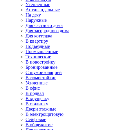
Утепленные
Антивандальные
На дачу
Наружные
Для частного дома
Для загородного дома
Для коттеджа
В квартиру
Подъездные
Промышленные
Технические
В новостройку
Бронированные
С шумоизоляцией
Взломостойкие
Усиленные
В офис
В подвал
В хрущевку
В сталинку
Двери этажные
В электрощитовую
Сейфовые
В общежитие
Для гостиниц