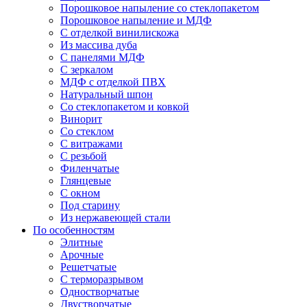
Порошковое напыление со стеклопакетом
Порошковое напыление и МДФ
С отделкой винилискожа
Из массива дуба
С панелями МДФ
С зеркалом
МДФ с отделкой ПВХ
Натуральный шпон
Со стеклопакетом и ковкой
Винорит
Со стеклом
С витражами
С резьбой
Филенчатые
Глянцевые
С окном
Под старину
Из нержавеющей стали
По особенностям
Элитные
Арочные
Решетчатые
С терморазрывом
Одностворчатые
Двустворчатые