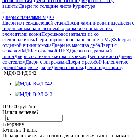
особенностям
Двери по назначению
Двери по классу
защиты
Двери по толщине листа
Фурнитура
-
Двери с панелями МДФ
Двери из нержавеющей стали
Двери ламинированные
Двери с
порошковым напылением
Порошковое напыление с
элементами ковки
Порошковое напыление со
стеклопакетом
Двери порошковое напыление и МДФ
Двери с
отделкой винилискожа
Двери из массива дуба
Двери с
зеркалом
МДФ с отделкой ПВХ
Двери натуральный
шпон
Двери со стеклопакетом и ковкой
Двери винорит
Двери
со стеклом
Двери с витражами
Двери с резьбой
Филенчатые
двери
Глянцевые двери
Двери с окном
Двери под старину
-
МДФ ВФД 042
109 200
руб.
/шт
Нашли дешевле?
-
+
В корзину
Купить в 1 клик
Цена действительна только для интернет-магазина и может