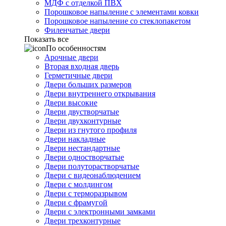
МДФ с отделкой ПВХ
Порошковое напыление с элементами ковки
Порошковое напыление со стеклопакетом
Филенчатые двери
Показать все
По особенностям
Арочные двери
Вторая входная дверь
Герметичные двери
Двери больших размеров
Двери внутреннего открывания
Двери высокие
Двери двустворчатые
Двери двухконтурные
Двери из гнутого профиля
Двери накладные
Двери нестандартные
Двери одностворчатые
Двери полуторастворчатые
Двери с видеонаблюдением
Двери с молдингом
Двери с терморазрывом
Двери с фрамугой
Двери с электронными замками
Двери трехконтурные