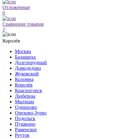
Отложенные
0
Сравнение товаров
2
Королёв
Москва
Балашиха
Долгопрудный
Домодедово
Жуковский
Коломна
Королёв
Красногорск
Люберцы
Мытищи
Одинцово
Орехово-Зуево
Подольск
Пушкино
Раменское
Реутов