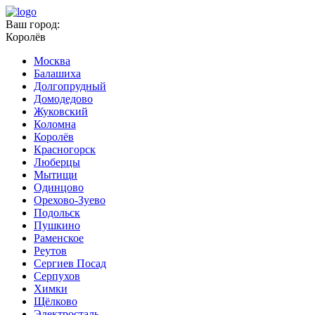
Ваш город:
Королёв
Москва
Балашиха
Долгопрудный
Домодедово
Жуковский
Коломна
Королёв
Красногорск
Люберцы
Мытищи
Одинцово
Орехово-Зуево
Подольск
Пушкино
Раменское
Реутов
Сергиев Посад
Серпухов
Химки
Щёлково
Электросталь