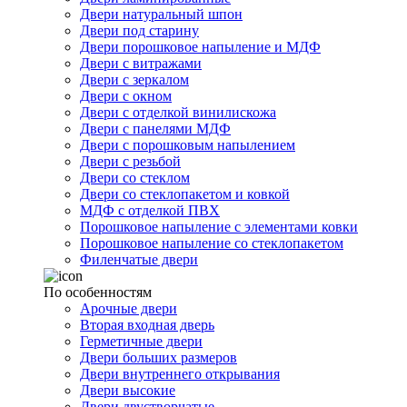
Двери натуральный шпон
Двери под старину
Двери порошковое напыление и МДФ
Двери с витражами
Двери с зеркалом
Двери с окном
Двери с отделкой винилискожа
Двери с панелями МДФ
Двери с порошковым напылением
Двери с резьбой
Двери со стеклом
Двери со стеклопакетом и ковкой
МДФ с отделкой ПВХ
Порошковое напыление с элементами ковки
Порошковое напыление со стеклопакетом
Филенчатые двери
По особенностям
Арочные двери
Вторая входная дверь
Герметичные двери
Двери больших размеров
Двери внутреннего открывания
Двери высокие
Двери двустворчатые