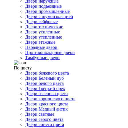
Двери наружные
Двери подъездные
Двери промышленные
Двери с шумоизоляцией
Двери сейфовые
Двери технические
Двери усиленные
Двери утепленные
Двери этажные
Парадные двери
Противопожарные двери
Тамбурные двери
По цвету
Двери бежевого цвета
Двери Белёный дуб
Двери белого цвета
Двери Грецкий орех
Двери зеленого цвета
Двери коричневого цвета
Двери красного цвета
Двери Медный антик
Двери светлые
Двери серого цвета
Двери синего цвета