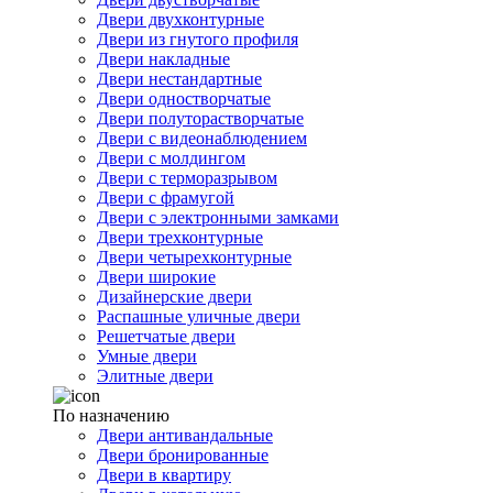
Двери двухконтурные
Двери из гнутого профиля
Двери накладные
Двери нестандартные
Двери одностворчатые
Двери полуторастворчатые
Двери с видеонаблюдением
Двери с молдингом
Двери с терморазрывом
Двери с фрамугой
Двери с электронными замками
Двери трехконтурные
Двери четырехконтурные
Двери широкие
Дизайнерские двери
Распашные уличные двери
Решетчатые двери
Умные двери
Элитные двери
По назначению
Двери антивандальные
Двери бронированные
Двери в квартиру