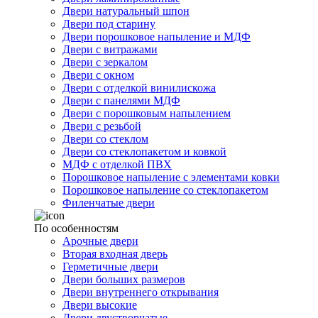
Двери натуральный шпон
Двери под старину
Двери порошковое напыление и МДФ
Двери с витражами
Двери с зеркалом
Двери с окном
Двери с отделкой винилискожа
Двери с панелями МДФ
Двери с порошковым напылением
Двери с резьбой
Двери со стеклом
Двери со стеклопакетом и ковкой
МДФ с отделкой ПВХ
Порошковое напыление с элементами ковки
Порошковое напыление со стеклопакетом
Филенчатые двери
По особенностям
Арочные двери
Вторая входная дверь
Герметичные двери
Двери больших размеров
Двери внутреннего открывания
Двери высокие
Двери двустворчатые