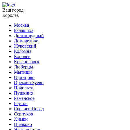
Ваш город:
Королёв
Москва
Балашиха
Долгопрудный
Домодедово
Жуковский
Коломна
Королёв
Красногорск
Люберцы
Мытищи
Одинцово
Орехово-Зуево
Подольск
Пушкино
Раменское
Реутов
Сергиев Посад
Серпухов
Химки
Щёлково
Электросталь