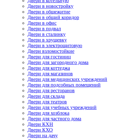
Двери в котельную
Двери в новостройку
Двери в общежитие
Двери в общий коридор
Двери в офис
Двери в подвал
Двери в сталинку
Двери в хрущевку
Двери в электрощитовую
Двери взломостойкие
Двери для гостиниц
Двери для загородного дома
Двери для коттеджа
Двери для магазинов
Двери для медицинских учреждений
Двери для подсобных помещений
Двери для ресторанов
Двери для склада
Двери для театров
Двери для учебных учреждений
Двери для хозблока
Двери для частного дома
Двери КХН
Двери КХО
Двери на дачу