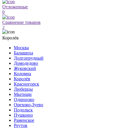
Отложенные
0
Сравнение товаров
2
Королёв
Москва
Балашиха
Долгопрудный
Домодедово
Жуковский
Коломна
Королёв
Красногорск
Люберцы
Мытищи
Одинцово
Орехово-Зуево
Подольск
Пушкино
Раменское
Реутов