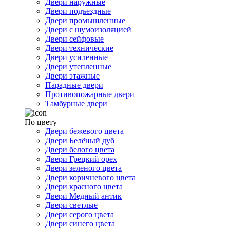
Двери наружные
Двери подъездные
Двери промышленные
Двери с шумоизоляцией
Двери сейфовые
Двери технические
Двери усиленные
Двери утепленные
Двери этажные
Парадные двери
Противопожарные двери
Тамбурные двери
По цвету
Двери бежевого цвета
Двери Белёный дуб
Двери белого цвета
Двери Грецкий орех
Двери зеленого цвета
Двери коричневого цвета
Двери красного цвета
Двери Медный антик
Двери светлые
Двери серого цвета
Двери синего цвета