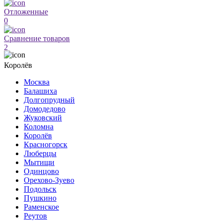
Отложенные
0
Сравнение товаров
2
Королёв
Москва
Балашиха
Долгопрудный
Домодедово
Жуковский
Коломна
Королёв
Красногорск
Люберцы
Мытищи
Одинцово
Орехово-Зуево
Подольск
Пушкино
Раменское
Реутов