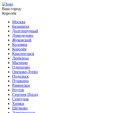
Ваш город:
Королёв
Москва
Балашиха
Долгопрудный
Домодедово
Жуковский
Коломна
Королёв
Красногорск
Люберцы
Мытищи
Одинцово
Орехово-Зуево
Подольск
Пушкино
Раменское
Реутов
Сергиев Посад
Серпухов
Химки
Щёлково
Электросталь