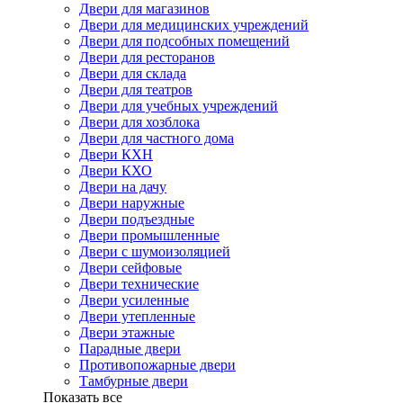
Двери для магазинов
Двери для медицинских учреждений
Двери для подсобных помещений
Двери для ресторанов
Двери для склада
Двери для театров
Двери для учебных учреждений
Двери для хозблока
Двери для частного дома
Двери КХН
Двери КХО
Двери на дачу
Двери наружные
Двери подъездные
Двери промышленные
Двери с шумоизоляцией
Двери сейфовые
Двери технические
Двери усиленные
Двери утепленные
Двери этажные
Парадные двери
Противопожарные двери
Тамбурные двери
Показать все