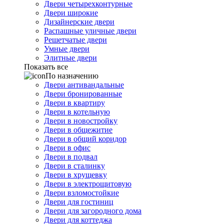
Двери четырехконтурные
Двери широкие
Дизайнерские двери
Распашные уличные двери
Решетчатые двери
Умные двери
Элитные двери
Показать все
По назначению
Двери антивандальные
Двери бронированные
Двери в квартиру
Двери в котельную
Двери в новостройку
Двери в общежитие
Двери в общий коридор
Двери в офис
Двери в подвал
Двери в сталинку
Двери в хрущевку
Двери в электрощитовую
Двери взломостойкие
Двери для гостиниц
Двери для загородного дома
Двери для коттеджа