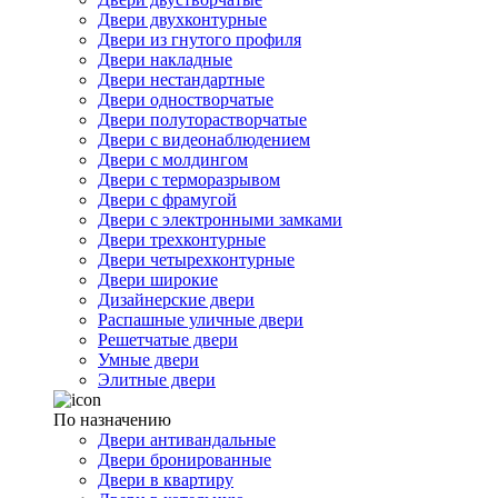
Двери двухконтурные
Двери из гнутого профиля
Двери накладные
Двери нестандартные
Двери одностворчатые
Двери полуторастворчатые
Двери с видеонаблюдением
Двери с молдингом
Двери с терморазрывом
Двери с фрамугой
Двери с электронными замками
Двери трехконтурные
Двери четырехконтурные
Двери широкие
Дизайнерские двери
Распашные уличные двери
Решетчатые двери
Умные двери
Элитные двери
По назначению
Двери антивандальные
Двери бронированные
Двери в квартиру