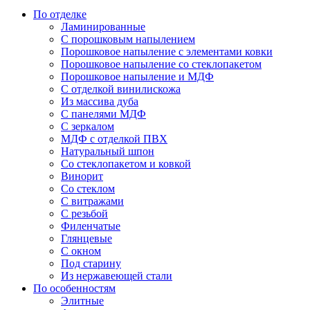
По отделке
Ламинированные
С порошковым напылением
Порошковое напыление с элементами ковки
Порошковое напыление со стеклопакетом
Порошковое напыление и МДФ
С отделкой винилискожа
Из массива дуба
С панелями МДФ
С зеркалом
МДФ с отделкой ПВХ
Натуральный шпон
Со стеклопакетом и ковкой
Винорит
Со стеклом
С витражами
С резьбой
Филенчатые
Глянцевые
С окном
Под старину
Из нержавеющей стали
По особенностям
Элитные