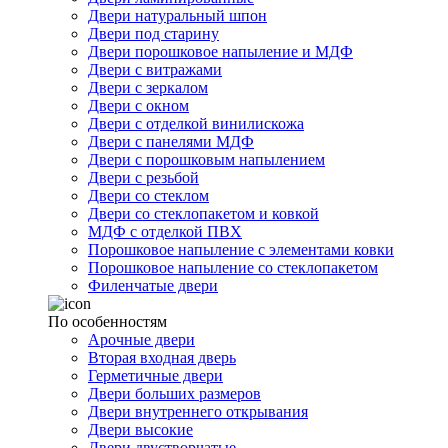
Двери натуральный шпон
Двери под старину
Двери порошковое напыление и МДФ
Двери с витражами
Двери с зеркалом
Двери с окном
Двери с отделкой винилискожа
Двери с панелями МДФ
Двери с порошковым напылением
Двери с резьбой
Двери со стеклом
Двери со стеклопакетом и ковкой
МДФ с отделкой ПВХ
Порошковое напыление с элементами ковки
Порошковое напыление со стеклопакетом
Филенчатые двери
По особенностям
Арочные двери
Вторая входная дверь
Герметичные двери
Двери больших размеров
Двери внутреннего открывания
Двери высокие
Двери двустворчатые