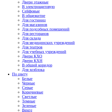
Двери этажные
В электрощитовую
Сейфовые
В общежитие
Для гостиниц
Для магазинов
Для подсобных помещений
Для ресторанов
Для склада
Для медицинских учреждений
Для театров
Для учебных учреждений
Двери КХО
Двери КХН
В общий коридор
Для хозблока
По цвету
Белые
Черные
Серые
Коричневые
Светлые
Темные
Зеленые
Венге