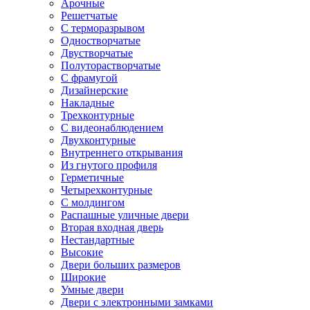
Арочные
Решетчатые
С терморазрывом
Одностворчатые
Двустворчатые
Полуторастворчатые
С фрамугой
Дизайнерские
Накладные
Трехконтурные
С видеонаблюдением
Двухконтурные
Внутреннего открывания
Из гнутого профиля
Герметичные
Четырехконтурные
С молдингом
Распашные уличные двери
Вторая входная дверь
Нестандартные
Высокие
Двери больших размеров
Широкие
Умные двери
Двери с электронными замками