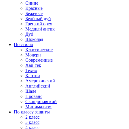
Синие
Красные
Бежевые
Белёный дуб
Грецкий орех
Медный антик
Дуб
Шоколад
По стилю
Классические
Модерн
Современные
Хай-тек
Техно
Кантри
Американский
Английский
Шале
Прованс
Скандинавский
Минимализм
По классу защиты
2 класс
3 класс
4 класс