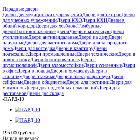
-
Парадные двери
Двери для медицинских учреждений
Двери для театров
Двери
для учебных учреждений
Двери КХО
Двери КХН
Двери в
общий коридор
Двери для хозблока
Тамбурные
двери
Противопожарные двери
Двери в котельную
Двери
утепленные
Двери антивандальные
Двери на дачу
Двери
наружные
Двери для частного дома
Двери для загородного
дома
Двери для коттеджа
Двери в квартиру
Двери
подъездные
Двери промышленные
Двери технические
Двери в
новостройку
Двери бронированные
Двери с
шумоизоляцией
Двери взломостойкие
Двери усиленные
Двери
в офис
Двери в подвал
Двери в хрущевку
Двери в
сталинку
Двери этажные
Двери в электрощитовую
Двери
сейфовые
Двери в общежитие
Двери для гостиниц
Двери для
магазинов
Двери для подсобных помещений
Двери для
ресторанов
Двери для склада
-
ПАРД-10
195 000
руб.
/шт
Нашли дешевле?