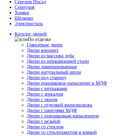
Сергиев Посад
Серпухов
Химки
Щёлково
Электросталь
Каталог дверей
По отделке
Глянцевые двери
Двери винорит
Двери из массива дуба
Двери из нержавеющей стали
Двери ламинированные
Двери натуральный шпон
Двери под старину
Двери порошковое напыление и МДФ
Двери с витражами
Двери с зеркалом
Двери с окном
Двери с отделкой винилискожа
Двери с панелями МДФ
Двери с порошковым напылением
Двери с резьбой
Двери со стеклом
Двери со стеклопакетом и ковкой