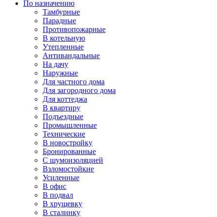
По назначению
Тамбурные
Парадные
Противопожарные
В котельную
Утепленные
Антивандальные
На дачу
Наружные
Для частного дома
Для загородного дома
Для коттеджа
В квартиру
Подъездные
Промышленные
Технические
В новостройку
Бронированные
С шумоизоляцией
Взломостойкие
Усиленные
В офис
В подвал
В хрущевку
В сталинку