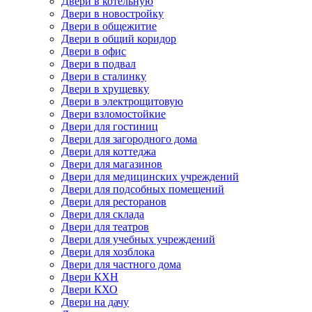
Двери в котельную
Двери в новостройку
Двери в общежитие
Двери в общий коридор
Двери в офис
Двери в подвал
Двери в сталинку
Двери в хрущевку
Двери в электрощитовую
Двери взломостойкие
Двери для гостиниц
Двери для загородного дома
Двери для коттеджа
Двери для магазинов
Двери для медицинских учреждений
Двери для подсобных помещений
Двери для ресторанов
Двери для склада
Двери для театров
Двери для учебных учреждений
Двери для хозблока
Двери для частного дома
Двери КХН
Двери КХО
Двери на дачу