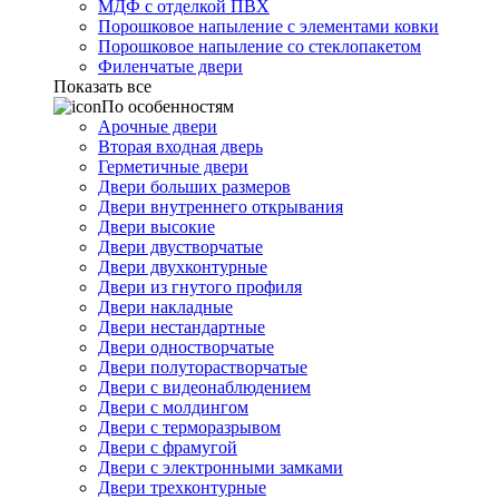
МДФ с отделкой ПВХ
Порошковое напыление с элементами ковки
Порошковое напыление со стеклопакетом
Филенчатые двери
Показать все
По особенностям
Арочные двери
Вторая входная дверь
Герметичные двери
Двери больших размеров
Двери внутреннего открывания
Двери высокие
Двери двустворчатые
Двери двухконтурные
Двери из гнутого профиля
Двери накладные
Двери нестандартные
Двери одностворчатые
Двери полуторастворчатые
Двери с видеонаблюдением
Двери с молдингом
Двери с терморазрывом
Двери с фрамугой
Двери с электронными замками
Двери трехконтурные