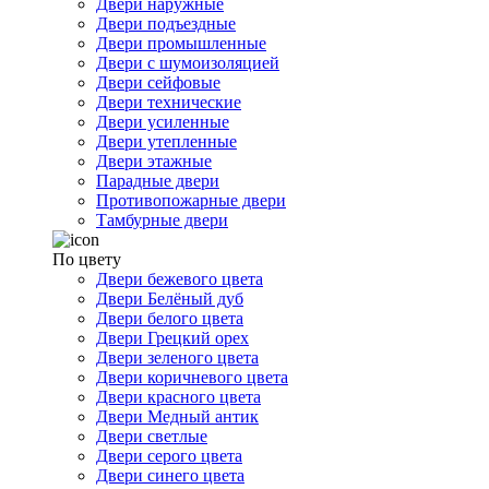
Двери наружные
Двери подъездные
Двери промышленные
Двери с шумоизоляцией
Двери сейфовые
Двери технические
Двери усиленные
Двери утепленные
Двери этажные
Парадные двери
Противопожарные двери
Тамбурные двери
По цвету
Двери бежевого цвета
Двери Белёный дуб
Двери белого цвета
Двери Грецкий орех
Двери зеленого цвета
Двери коричневого цвета
Двери красного цвета
Двери Медный антик
Двери светлые
Двери серого цвета
Двери синего цвета